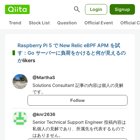
search
Login
Signup
Trend
Stock List
Question
Official Event
Official
Raspberry Pi 5 で New Relic eBPF APM を試
す：Go サーバーに負荷をかけると何が見えるの
か
likers
@
MarthaS
Solutions Consultant 記事の内容は個人の見解
です。
Follow
@
knr2636
Senior Technical Support Engineer 投稿内容は
私個人の見解であり、所属先を代表するもので
はありません。