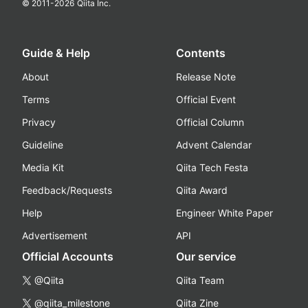
© 2011-
2026
Qiita Inc.
Guide & Help
Contents
About
Release Note
Terms
Official Event
Privacy
Official Column
Guideline
Advent Calendar
Media Kit
Qiita Tech Festa
Feedback/Requests
Qiita Award
Help
Engineer White Paper
Advertisement
API
Official Accounts
Our service
@Qiita
Qiita Team
@qiita_milestone
Qiita Zine