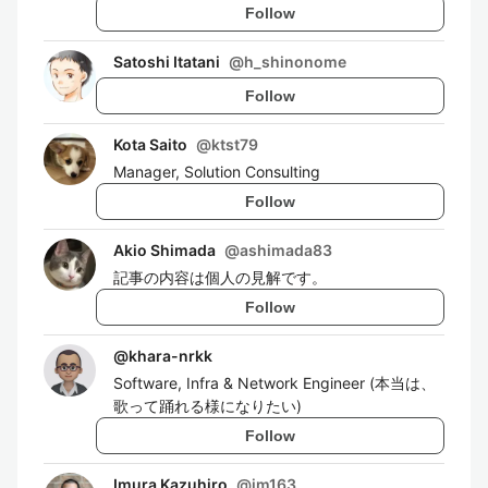
Follow
Satoshi Itatani
@
h_shinonome
Follow
Kota Saito
@
ktst79
Manager, Solution Consulting
Follow
Akio Shimada
@
ashimada83
記事の内容は個人の見解です。
Follow
@
khara-nrkk
Software, Infra & Network Engineer (本当は、
歌って踊れる様になりたい)
Follow
Imura Kazuhiro
@
im163