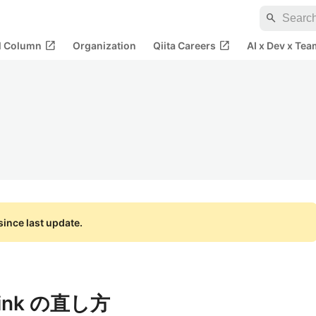
search
open_in_new
open_in_new
al Column
Organization
Qiita Careers
AI x Dev x Tea
ince last update.
 Link の直し方