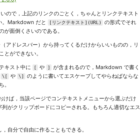
づらいので，上記のリンクのごとく，ちゃんとリンクテキスト
。Markdown だと
の形式でそれ
[リンクテキスト](URL)
のが面倒くさいのである。
バー（アドレスバー）から持ってくるだけからいいものの，リ
ことができない。
クテキスト中に
や
が含まれるので，Markdown で書く
[
]
て
や
のように書いてエスケープしてやらねばならな
\[
\]
ち。
ールしておけば，当該ページでコンテキストメニューから選ぶだけ
ク用文字列がクリップボードにコピーされる。もちろん適切なエ
べるし，自分で自由に作ることもできる。