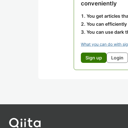
conveniently
You get articles t
You can efficiently
You can use dark 
What you can do with si
Sign up
Login