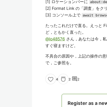
[1] ロケーションバーに
about:d
[2] Format Link の「調
[3] コンソール上で
await brows
たったこれだけで直る。えっと Fi
ど，ともかく直った。
@lo48576
さん，あなたは今，私
すぐ寝ますけど。
不具合の原因や，上記の操作の意味な
で，ご参照を。
comment
2
2
4
Register as a ne