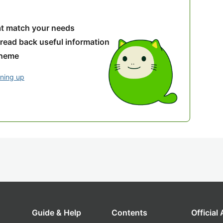
hat match your needs
 read back useful information
theme
gning up
Guide & Help
Contents
Official