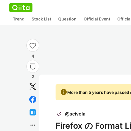
Trend
Stock List
Question
Official Event
Offici
4
2
info
More than 5 years have passed s
@
scivola
Firefox の Format
more_horiz