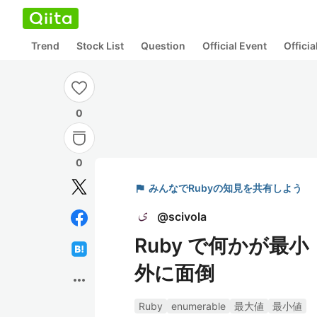
Trend
Stock List
Question
Official Event
Offici
0
0
flag
みんなでRubyの知見を共有しよう
@
scivola
Ruby で何かが
外に面倒
more_horiz
Ruby
enumerable
最大値
最小値