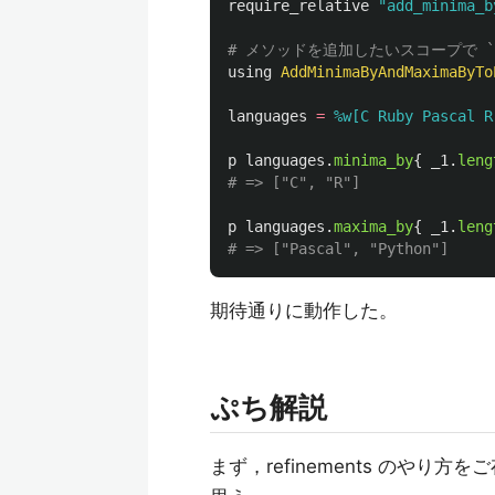
require_relative
"add_minima_b
# メソッドを追加したいスコープで `u
using
AddMinimaByAndMaximaByTo
languages
=
%w[C Ruby Pascal R
p
languages
.
minima_by
{
_1
.
leng
# => ["C", "R"]
p
languages
.
maxima_by
{
_1
.
leng
# => ["Pascal", "Python"]
期待通りに動作した。
ぷち解説
まず，refinements のや