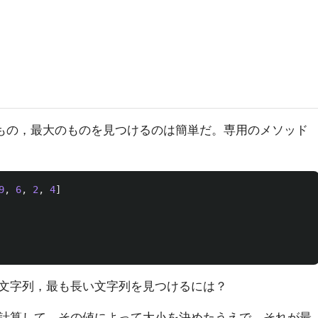
のもの，最大のものを見つけるのは簡単だ。専用のメソッド
9
,
6
,
2
,
4
]
文字列，最も長い文字列を見つけるには？
計算して，その値によって大小を決めたうえで，それが最