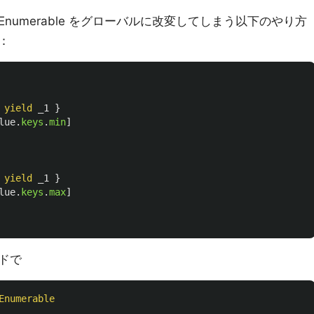
umerable をグローバルに改変してしまう以下のやり方
：
yield
_1
}
lue
.
keys
.
min
]
yield
_1
}
lue
.
keys
.
max
]
ドで
Enumerable