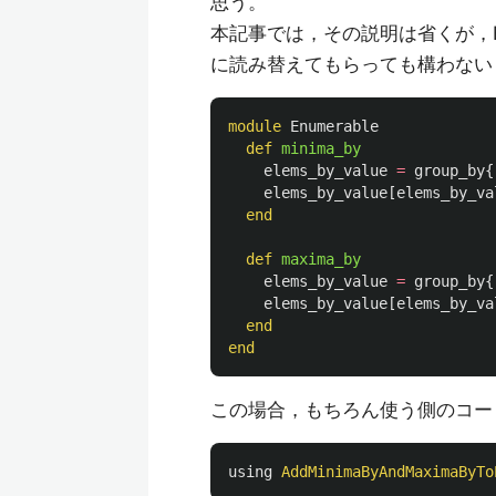
思う。
本記事では，その説明は省くが，En
に読み替えてもらっても構わない
module
Enumerable
def
minima_by
elems_by_value
=
group_by
{
elems_by_value
[
elems_by_va
end
def
maxima_by
elems_by_value
=
group_by
{
elems_by_value
[
elems_by_va
end
end
この場合，もちろん使う側のコー
using
AddMinimaByAndMaximaByTo