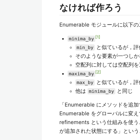
なければ作ろう
Enumerable モジュールに
1
minima_by
と似ているが，評
min_by
そのような要素が一つしか
空配列に対しては空配列を
2
maxima_by
と似ているが，評
max_by
他は
と同じ
minima_by
「Enumerable にメソッド
Enumerable をグローバル
refinements という仕組
が追加された状態にする」という