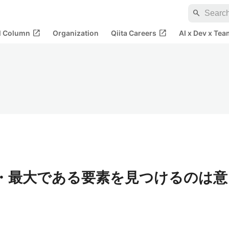
search
open_in_new
open_in_new
al Column
Organization
Qiita Careers
AI x Dev x Tea
最小・最大である要素を見つけるのは意