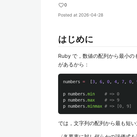
0
Posted at
2026-04-28
はじめに
Ruby で，数値の配列から最小
があるから：
numbers
=
[
3
,
6
,
0
,
4
,
7
,
0
,
p
numbers
.
min
# => 0
p
numbers
.
max
# => 9
p
numbers
.
minmax
# => [0, 9]
では，文字列の配列から最も短い
〈各要素に対し何らかの評価式を