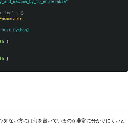
y_and_maxima_by_to_enumerable"
sing` する
Enumerable
 Rust Python]
th
}
th
}
り方をご存知ない方には何を書いているのか非常に分かりにくいと