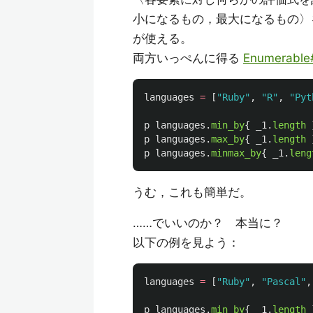
小になるもの，最大になるもの
が使える。
両方いっぺんに得る
Enumerable
languages
=
[
"Ruby"
,
"R"
,
"Pyt
p
languages
.
min_by
{
_1
.
length
p
languages
.
max_by
{
_1
.
length
p
languages
.
minmax_by
{
_1
.
leng
うむ，これも簡単だ。
……でいいのか？ 本当に？
以下の例を見よう：
languages
=
[
"Ruby"
,
"Pascal"
,
p
languages
.
min_by
{
_1
.
length