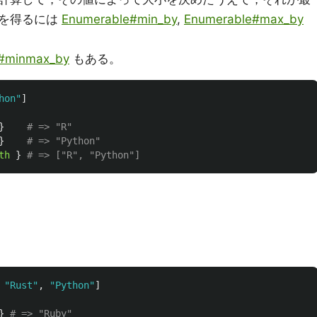
〉を得るには
Enumerable#min_by
,
Enumerable#max_by
#minmax_by
もある。
hon"
]
}
# => "R"
}
# => "Python"
th
}
# => ["R", "Python"]
"Rust"
,
"Python"
]
}
# => "Ruby"