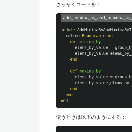
さっそくコードを：
add_minima_by_and_maxima_by_
module
AddMinimaByAndMaximaByT
refine
Enumerable
do
def
minima_by
elems_by_value
=
group_b
elems_by_value
[
elems_by_
end
def
maxima_by
elems_by_value
=
group_b
elems_by_value
[
elems_by_
end
end
end
使うときは以下のようにする：