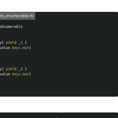
to_enumerable.rb
oEnumerable
y
{
yield
_1
}
value
.
keys
.
min
]
y
{
yield
_1
}
value
.
keys
.
max
]