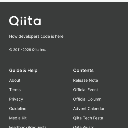
How developers code is here.
© 2011-
2026
Qiita Inc.
Guide & Help
Contents
About
Release Note
Terms
Official Event
Privacy
Official Column
Guideline
Advent Calendar
Media Kit
Qiita Tech Festa
Feedback/Requests
Qiita Award