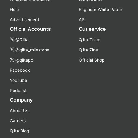
Help
Engineer White Paper
Advertisement
API
Official Accounts
Our service
@Qiita
Qiita Team
@qiita_milestone
Qiita Zine
@qiitapoi
Official Shop
Facebook
YouTube
Podcast
Company
About Us
Careers
Qiita Blog