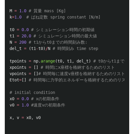
M
=
1.0
k
=
1.0
t0
=
0.0
t1
=
20.0
N
=
200
del_t
=
(
t1
-
t0
)
/
N
tpoints
=
np
.
arange
(
t0
,
t1
,
del_t
)
xpoints
=
[]
vpoints
=
[]
Etot
=
[]
x0
=
0.0
v0
=
1.0
x
,
v
=
x0
,
v0