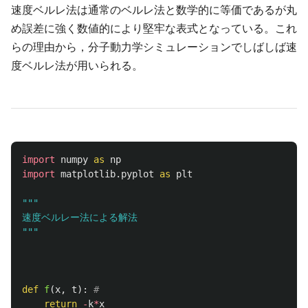
速度ベルレ法は通常のベルレ法と数学的に等価であるが丸
め誤差に強く数値的により堅牢な表式となっている。これ
らの理由から，分子動力学シミュレーションでしばしば速
度ベルレ法が用いられる。
import
numpy
as
np
import
matplotlib.pyplot
as
plt
"""
"""
def
f
(
x
,
t
):
return
-
k
*
x