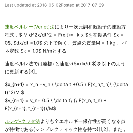
Last updated at
2018-05-02
Posted at
2017-07-29
速度ベルレー(Verlet)法
により一次元調和振動子の運動方
程式，$ M d^2x/dt^2 = F(x,t)=- k x $を初期条件 $x =
0$, $dx/dt =1.0$ の下で解く。質点の質量M = 1 kg， バ
ネ定数 $k = 1.0$ N/mとする。
速度ベルレ法では座標xと速度v($=dx/dt$)を以下のよう
に更新する[3]。
$x_{n+1} = x_n +v_n \ \delta t +0.5 \ F(x_n,t_n)\ (\delta
t)^2/M $
$v_{n+1} = v_n+ 0.5 \ \delta t\ (\ F(x_n, t_n) +
F(x_{n+1}, t_{n+1}))/M$
ルンゲ-クッタ法
よりも全エネルギー保存性が高くなる点
が特徴である(シンプレクティック性を持つ)[1,2]。また，