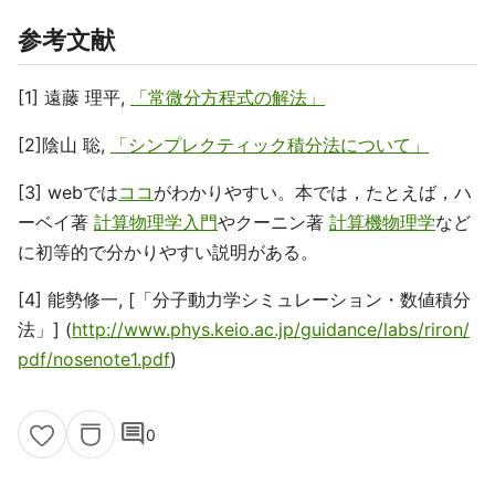
参考文献
[1] 遠藤 理平,
「常微分方程式の解法」
[2]陰山 聡,
「シンプレクティック積分法について」
[3] webでは
ココ
がわかりやすい。本では，たとえば，ハ
ーベイ著
計算物理学入門
やクーニン著
計算機物理学
など
に初等的で分かりやすい説明がある。
[4] 能勢修一, [「分子動力学シミュレーション・数値積分
法」] (
http://www.phys.keio.ac.jp/guidance/labs/riron/
pdf/nosenote1.pdf
)
comment
0