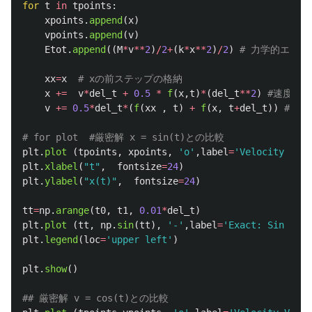
for
t
in
tpoints
:
xpoints
.
append
(
x
)
vpoints
.
append
(
v
)
Etot
.
append
((
M
*
v
**
2
)
/
2
+
(
k
*
x
**
2
)
/
2
)
xx
=
x
x
+=
v
*
del_t
+
0.5
*
f
(
x
,
t
)
*
(
del_t
**
2
)
v
+=
0.5
*
del_t
*
(
f
(
xx
,
t
)
+
f
(
x
,
t
+
del_t
))
plt
.
plot 
(
tpoints
,
xpoints
,
'
o
'
,
label
=
'
Velocity Verl
plt
.
xlabel
(
"
t
"
,
fontsize
=
24
)
plt
.
ylabel
(
"
x(t)
"
,
fontsize
=
24
)
tt
=
np
.
arange
(
t0
,
t1
,
0.01
*
del_t
)
plt
.
plot 
(
tt
,
np
.
sin
(
tt
),
'
-
'
,
label
=
'
Exact: Sin (t)
'
plt
.
legend
(
loc
=
'
upper left
'
)
plt
.
show
()