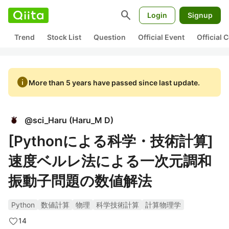
search
Login
Signup
Trend
Stock List
Question
Official Event
Official
info
More than 5 years have passed since last update.
@
sci_Haru
(
Haru_M D
)
[Pythonによる科学・技術計算]
速度ベルレ法による一次元調和
振動子問題の数値解法
Python
数値計算
物理
科学技術計算
計算物理学
14