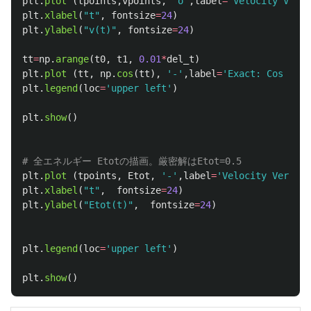
plt
.
plot 
(
tpoints
,
vpoints
,
'
o
'
,
label
=
'
Velocity Verle
plt
.
xlabel
(
"
t
"
,
fontsize
=
24
)
plt
.
ylabel
(
"
v(t)
"
,
fontsize
=
24
)
tt
=
np
.
arange
(
t0
,
t1
,
0.01
*
del_t
)
plt
.
plot 
(
tt
,
np
.
cos
(
tt
),
'
-
'
,
label
=
'
Exact: Cos (t)
'
plt
.
legend
(
loc
=
'
upper left
'
)
plt
.
show
()
plt
.
plot 
(
tpoints
,
Etot
,
'
-
'
,
label
=
'
Velocity Verlet
'
plt
.
xlabel
(
"
t
"
,
fontsize
=
24
)
plt
.
ylabel
(
"
Etot(t)
"
,
fontsize
=
24
)
plt
.
legend
(
loc
=
'
upper left
'
)
plt
.
show
()