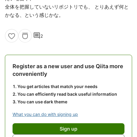
全体を把握していないリポジトリでも、 とりあえず何と
かなる、という感じかな。
comment
2
Register as a new user and use Qiita more
conveniently
You get articles that match your needs
You can efficiently read back useful information
You can use dark theme
What you can do with signing up
Sign up