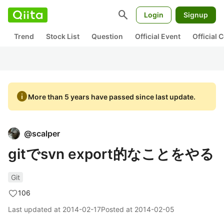
search
Login
Signup
Trend
Stock List
Question
Official Event
Official
info
More than 5 years have passed since last update.
@
scalper
gitでsvn export的なことをやる
Git
106
Last updated at
2014-02-17
Posted at
2014-02-05