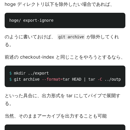
hoge ディレクトリ以下を除外したい場合であれば、
のように書いておけば、
が除外してくれ
git archive
る。
前述の checkout-index と同じことをやろうとするなら、
$
mkdir
$
git archive 
--format
=
tar 
HEAD | 
tar
-C
 ../output 
-
といった具合に、出力形式を tar にしてパイプで展開す
る。
当然、そのままアーカイブを出力することも可能