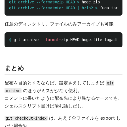
git archive --format=zip HEAD >
git archive --format=tar HEAD | bzip2 >
任意のディレクトリ、ファイルのみアーカイブも可能
$
git archive 
--format
=
zip HEAD hoge.file fugadir 
>
まとめ
配布を目的とするならば、設定さえしてしまえば
git
のほうがミスが少なく便利。
archive
コメントに書いたように配布先により異なるケースでも、
シェルスクリプト書けば済む話しだし。
は、あえて全ファイルを export し
git checkout-index
たい場合や、