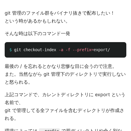
git 管理のファイル群をバイナリ抜きで配布したい！
という時があるかもしれない。
そんな時は以下のコマンド一発
$
git checkout-index 
-a
-f
--prefix
=
export
最後の / を忘れるとかなり悲惨な目に会うので注意。
また。当然ながら git 管理下のディレクトリで実行しない
と怒られる。
上記コマンドで、カレントディレクトリに export という
名前で、
git で管理してる全ファイルを含むディレクトリが作成さ
れる。
環境によっては
で親ディレクトリや全く別な