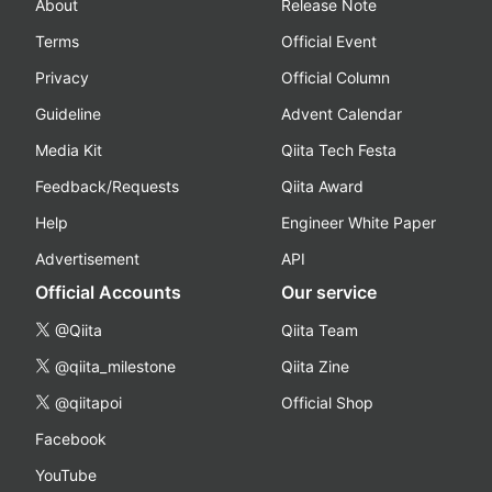
About
Release Note
Terms
Official Event
Privacy
Official Column
Guideline
Advent Calendar
Media Kit
Qiita Tech Festa
Feedback/Requests
Qiita Award
Help
Engineer White Paper
Advertisement
API
Official Accounts
Our service
@Qiita
Qiita Team
@qiita_milestone
Qiita Zine
@qiitapoi
Official Shop
Facebook
YouTube