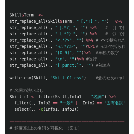
Skill
$
Term
<-
str_replace_all
(
Skill
$
Term
,
"【.*?】"
,
""
)
%>%
# 
str_replace_all
(
.
,
"［.*?］"
,
""
)
%>%
# ［］で括ら
str_replace_all
(
.
,
"《.*?》"
,
""
)
%>%
# 《》で括ら
str_replace_all
(
.
,
"<.*?>"
,
""
)
%>%
# <>で括られた見
str_replace_all
(
.
,
"≪.*?≫"
,
""
)
%>%
# ≪≫で括られた
str_replace_all
(
.
,
"[0-9]"
,
""
)
%>%
#単独の数字
str_replace_all
(
.
,
"\n"
,
""
)
%>%
#改行
str_replace_all
(
.
,
"[:punct:]"
,
""
)
#句読点
write.csv
(
Skill
,
"Skill_01.csv"
)
#念のためrepla
# 名詞の洗い出し
Skill_r1
<-
filter
(
Skill
,
Info1
==
"名詞"
)
%>%
filter
(
.
,
Info2
==
"一般"
|
Info2
==
"固有名詞"
)
%
select
(
.
,
-
c
(
Info1
,
Info2
))
================================================
# 頻度3以上の名詞を可視化 （図１）