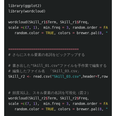
library
(
ggplot2
)
library
(
wordcloud
)
wordcloud
(
Skill_r1
$
Term
,
Skill_r1
$
Freq
,
scale
=
c
(
7
,
1
),
min.freq
=
3
,
random.order
=
FALSE
,
random.color
=
TRUE
,
colors
=
brewer.pal
(
8
,
"Dark
==================================
# さらにスキル要素の名詞をピックアップする
# 書き出した"Skill_01.csv"ファイルを手作業で編集する
# 編集したファイル名　「Skill_03.csv」
Skill_r2
<-
read.csv
(
"Skill_03.csv"
,
header
=
T
,
row.nam
# 頻度3以上、スキル要素の名詞を可視化（図２）
wordcloud
(
Skill_r2
$
Term
,
Skill_r2
$
Freq
,
scale
=
c
(
7
,
1
),
min.freq
=
3
,
random.order
=
FALSE
,
random.color
=
TRUE
,
colors
=
brewer.pal
(
8
,
"Dark