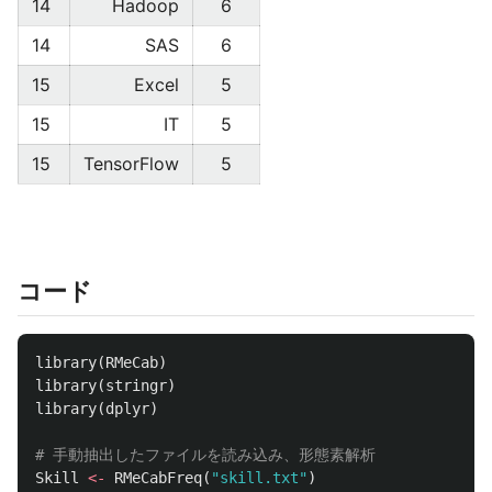
14
Hadoop
6
14
SAS
6
15
Excel
5
15
IT
5
15
TensorFlow
5
コード
library
(
RMeCab
)
library
(
stringr
)
library
(
dplyr
)
# 手動抽出したファイルを読み込み、形態素解析
Skill
<-
RMeCabFreq
(
"skill.txt"
)