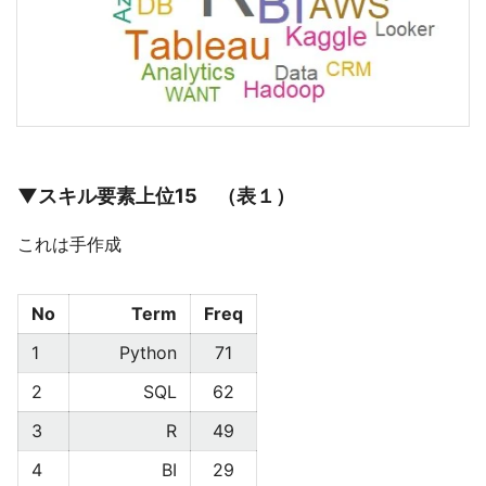
▼スキル要素上位15 （表１）
これは手作成
No
Term
Freq
1
Python
71
2
SQL
62
3
R
49
4
BI
29