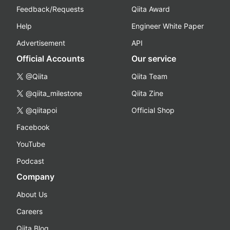
Feedback/Requests
Qiita Award
Help
Engineer White Paper
Advertisement
API
Official Accounts
Our service
@Qiita
Qiita Team
@qiita_milestone
Qiita Zine
@qiitapoi
Official Shop
Facebook
YouTube
Podcast
Company
About Us
Careers
Qiita Blog