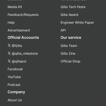
Media Kit
Qiita Tech Festa
Feedback/Requests
Qiita Award
Help
Engineer White Paper
Advertisement
API
Official Accounts
Our service
@Qiita
Qiita Team
@qiita_milestone
Qiita Zine
@qiitapoi
Official Shop
Facebook
YouTube
Podcast
Company
About Us