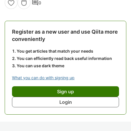
comment
0
Register as a new user and use Qiita more
conveniently
You get articles that match your needs
You can efficiently read back useful information
You can use dark theme
What you can do with signing up
Sign up
Login