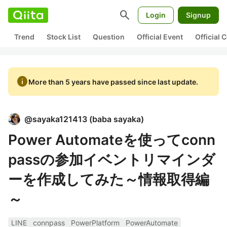
search
Login
Signup
Trend
Stock List
Question
Official Event
Official
info
More than 5 years have passed since last update.
@
sayaka121413
(
baba sayaka
)
Power Automateを使ってconn
passの参加イベントリマインダ
ーを作成してみた～情報取得編
～
LINE
connpass
PowerPlatform
PowerAutomate