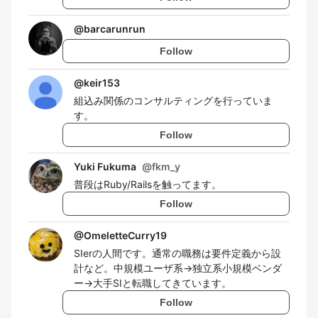
@
barcarunrun
Follow
@
keir153
組込み関係のコンサルティングを行っていま
す。
Follow
Yuki Fukuma
@
fkm_y
普段はRuby/Railsを触ってます。
Follow
@
OmeletteCurry19
SIerの人間です。通常の職務は要件定義から設
計など。中規模ユーザ系→独立系小規模ベンダ
ー→大手SIと転職してきています。
Follow