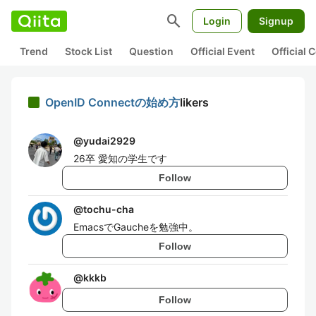
search
Login
Signup
Trend
Stock List
Question
Official Event
Official
OpenID Connectの始め方
likers
@
yudai2929
26卒 愛知の学生です
Follow
@
tochu-cha
EmacsでGaucheを勉強中。
Follow
@
kkkb
Follow