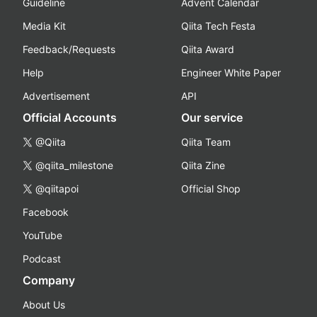
Guideline
Advent Calendar
Media Kit
Qiita Tech Festa
Feedback/Requests
Qiita Award
Help
Engineer White Paper
Advertisement
API
Official Accounts
Our service
@Qiita
Qiita Team
@qiita_milestone
Qiita Zine
@qiitapoi
Official Shop
Facebook
YouTube
Podcast
Company
About Us