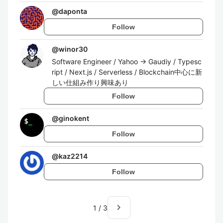
@
daponta
Follow
@
winor30
Software Engineer / Yahoo → Gaudiy / Typesc
ript / Next.js / Serverless / Blockchain中心に新
しい仕組み作り興味あり
Follow
@
ginokent
Follow
@
kaz2214
Follow
navigate_next
1
/
3