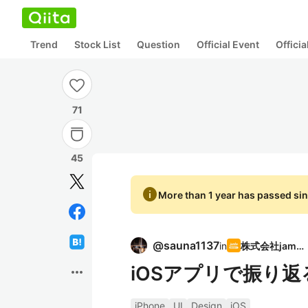
Trend
Stock List
Question
Official Event
Offici
71
45
info
More than 1 year has passed sin
@
sauna1137
in
株式会社jambo
iOSアプリで振り返
more_horiz
iPhone
UI
Design
iOS