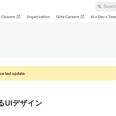
search
open_in_new
open_in_new
al Column
Organization
Qiita Careers
AI x Dev x Tea
ce last update.
るUIデザイン