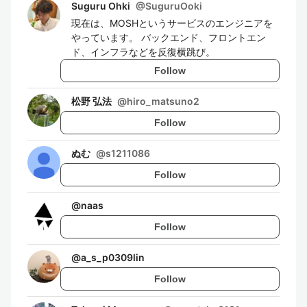
Suguru Ohki
@
SuguruOoki
現在は、MOSHというサービスのエンジニアを
やっています。 バックエンド、フロントエン
ド、インフラなどを反復横跳び。
Follow
松野 弘法
@
hiro_matsuno2
Follow
ぬむ
@
s1211086
Follow
@
naas
Follow
@
a_s_p0309lin
Follow