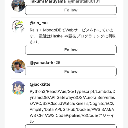
Takumi Maruyama
@
marutaku0131
Follow
@
rin_mu
Rails + MongoDBでWebサービスを作っていま
す。 最近はHaskellや競技プログラミングに興味
あり。
Follow
@
yamada-k-25
Follow
@
jackkitte
Python3/React/Vue/Go/Typescript/Lambda/D
ynamoDB/API Gateway/SQS/Aurora Serverles
s/VPC/S3/ClooudWatch/Kinesis/Cognito/EC2/
Amplify/Data API/GitHub/Docker/AWS SAM/A
WS CFn/AWS CodePipeline/VSCode/アジャイ
ル