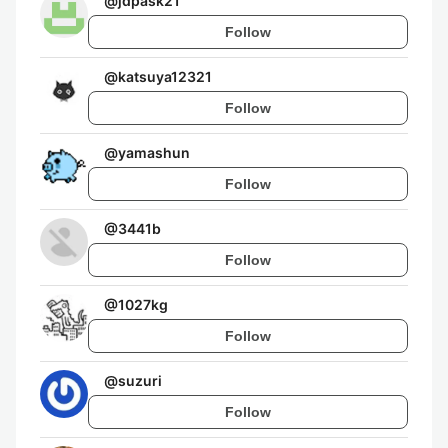
@
jdpask21
Follow
@
katsuya12321
Follow
@
yamashun
Follow
@
3441b
Follow
@
1027kg
Follow
@
suzuri
Follow