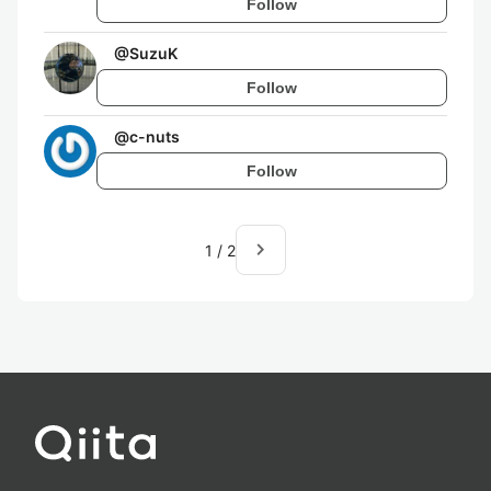
Follow
@
SuzuK
Follow
@
c-nuts
Follow
navigate_next
1
/
2