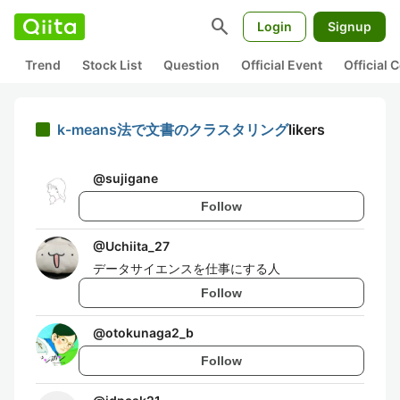
search
Login
Signup
Trend
Stock List
Question
Official Event
Official
k-means法で文書のクラスタリング
likers
@
sujigane
Follow
@
Uchiita_27
データサイエンスを仕事にする人
Follow
@
otokunaga2_b
Follow