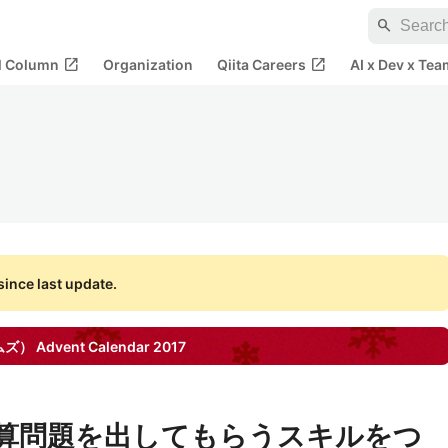
search
open_in_new
open_in_new
al Column
Organization
Qiita Careers
AI x Dev x Tea
ince last update.
テムズ）
Advent Calendar
2017
 で暗算問題を出してもらうスキルをつ