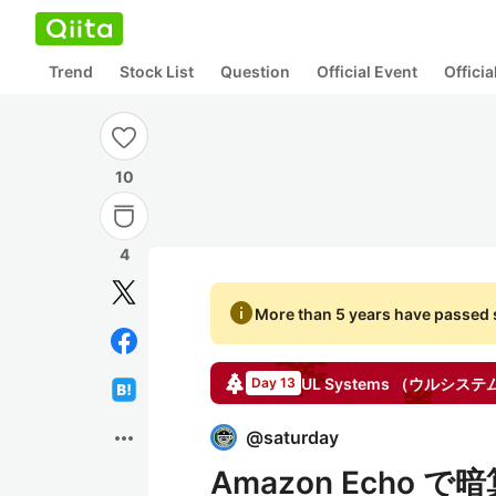
Trend
Stock List
Question
Official Event
Offici
10
4
info
More than 5 years have passed s
UL Systems （ウルシス
Day 13
more_horiz
@
saturday
Amazon Echo