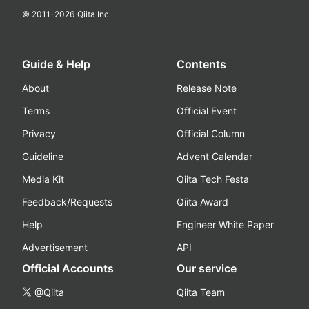
© 2011-
2026
Qiita Inc.
Guide & Help
Contents
About
Release Note
Terms
Official Event
Privacy
Official Column
Guideline
Advent Calendar
Media Kit
Qiita Tech Festa
Feedback/Requests
Qiita Award
Help
Engineer White Paper
Advertisement
API
Official Accounts
Our service
@Qiita
Qiita Team