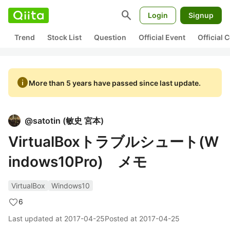
search
Login
Signup
Trend
Stock List
Question
Official Event
Official
info
More than 5 years have passed since last update.
@
satotin
(
敏史 宮本
)
VirtualBoxトラブルシュート(W
indows10Pro) メモ
VirtualBox
Windows10
6
Last updated at
2017-04-25
Posted at
2017-04-25