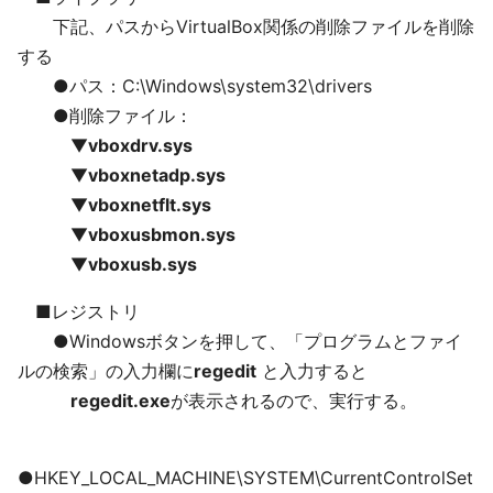
下記、パスからVirtualBox関係の削除ファイルを削除
する
●パス：C:\Windows\system32\drivers
●削除ファイル：
▼
vboxdrv.sys
▼
vboxnetadp.sys
▼
vboxnetflt.sys
▼
vboxusbmon.sys
▼
vboxusb.sys
■レジストリ
●Windowsボタンを押して、「プログラムとファイ
ルの検索」の入力欄に
regedit
と入力すると
regedit.exe
が表示されるので、実行する。
●HKEY_LOCAL_MACHINE\SYSTEM\CurrentControlSet