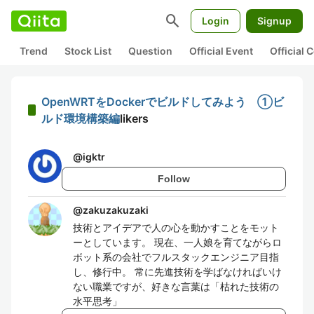
search
Login
Signup
Trend
Stock List
Question
Official Event
Official
OpenWRTをDockerでビルドしてみよう ①ビ
ルド環境構築編
likers
@
igktr
Follow
@
zakuzakuzaki
技術とアイデアで人の心を動かすことをモット
ーとしています。 現在、一人娘を育てながらロ
ボット系の会社でフルスタックエンジニア目指
し、修行中。 常に先進技術を学ばなければいけ
ない職業ですが、好きな言葉は「枯れた技術の
水平思考」