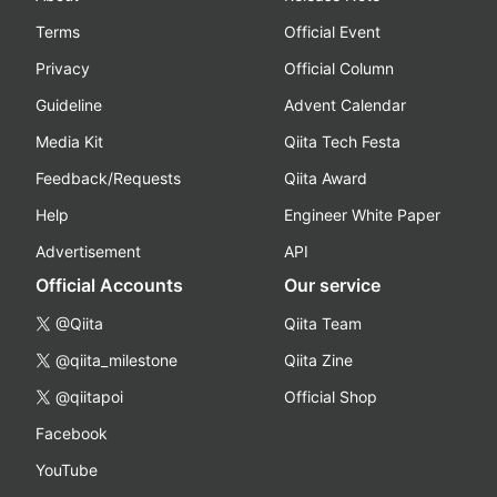
Terms
Official Event
Privacy
Official Column
Guideline
Advent Calendar
Media Kit
Qiita Tech Festa
Feedback/Requests
Qiita Award
Help
Engineer White Paper
Advertisement
API
Official Accounts
Our service
@Qiita
Qiita Team
@qiita_milestone
Qiita Zine
@qiitapoi
Official Shop
Facebook
YouTube