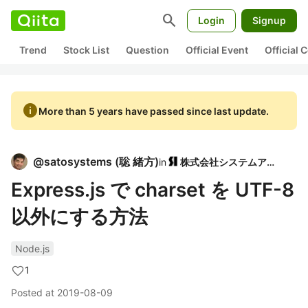
search
Login
Signup
Trend
Stock List
Question
Official Event
Official
info
More than 5 years have passed since last update.
@
satosystems
(
聡 緒方
)
in
株式会社システムアイ
Express.js で charset を UTF-8
以外にする方法
Node.js
1
Posted at
2019-08-09