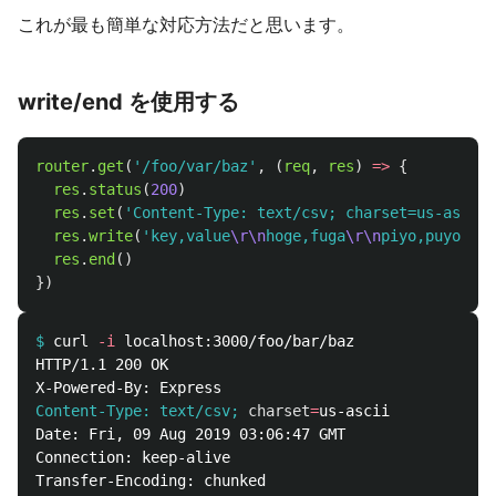
これが最も簡単な対応方法だと思います。
write/end を使用する
router
.
get
(
'
/foo/var/baz
'
,
(
req
,
res
)
=>
{
res
.
status
(
200
)
res
.
set
(
'
Content-Type: text/csv; charset=us-ascii
'
res
.
write
(
'
key,value
\r\n
hoge,fuga
\r\n
piyo,puyo
'
)
res
.
end
()
})
$
curl 
-i
HTTP/1.1 200 OK

Content-Type: text/csv;
charset
=
Date: Fri, 09 Aug 2019 03:06:47 GMT

Connection: keep-alive

Transfer-Encoding: chunked
