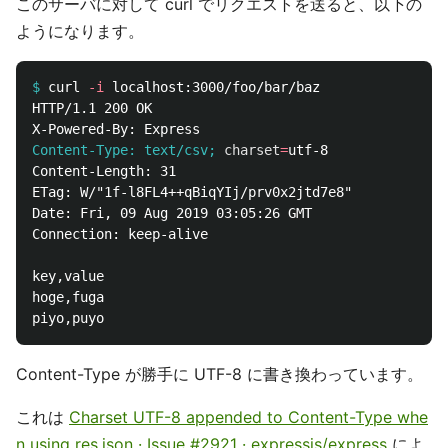
このサーバに対して curl でリクエストを送ると、以下の
ようになります。
$
curl 
-i
HTTP/1.1 200 OK

Content-Type: text/csv;
charset
=
Content-Length: 31

ETag: W/"1f-l8FL4++qBiqYIj/prv0x2jtd7e8"

Date: Fri, 09 Aug 2019 03:05:26 GMT

Connection: keep-alive

key,value

hoge,fuga

Content-Type が勝手に UTF-8 に書き換わっています。
これは
Charset UTF-8 appended to Content-Type whe
n using res.json · Issue #2921 · expressjs/express
によ