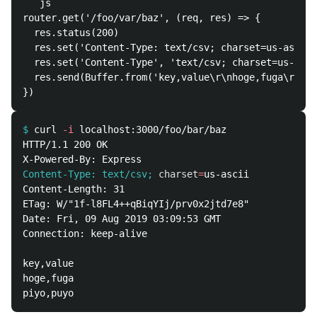
```js

router.get('/foo/var/baz', (req, res) => {

  res.status(200)

  res.set('Content-Type: text/csv; charset=us-ascii'
  res.set('Content-Type', 'text/csv; charset=us-asci
  res.send(Buffer.from('key,value\r\nhoge,fuga\r\npi
$
curl 
-i
HTTP/1.1 200 OK

Content-Type: text/csv;
charset
=
Content-Length: 31

ETag: W/"1f-l8FL4++qBiqYIj/prv0x2jtd7e8"

Date: Fri, 09 Aug 2019 03:09:53 GMT

Connection: keep-alive

key,value

hoge,fuga
