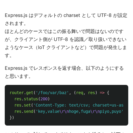
Express.js はデフォルトの charset として UTF-8 が設定
されます。
ほとんどのケースではこの振る舞いで問題はないのです
が、クライアント側が UTF-8 を認識／取り扱いできない
ようなケース（IoT クライアントなど）で問題が発生しま
す。
Express.js でレスポンスを返す場合、以下のようにする
と思います。
router
.
get
(
'
/foo/var/baz
'
,
(
req
,
res
)
=>
{
res
.
status
(
200
)
res
.
set
(
'
Content-Type: text/csv; charset=us-ascii
'
res
.
send
(
'
key,value
\r\n
hoge,fuga
\r\n
piyo,puyo
'
)
})