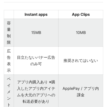
Instant apps
App Clips
容
量
15MB
10MB
制
限
広
告
目立たないバナー広告
推奨されてはいない
表
のみ可
示
ペ
アプリ内購入あり ※購
イ
入したアプリ内アイテ
ApplePay / アプリ内
メ
ムを大元のアプリへの
課金
ン
転送必要があり
ト