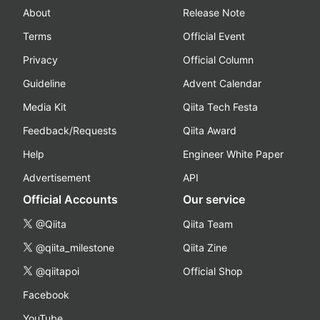
About
Release Note
Terms
Official Event
Privacy
Official Column
Guideline
Advent Calendar
Media Kit
Qiita Tech Festa
Feedback/Requests
Qiita Award
Help
Engineer White Paper
Advertisement
API
Official Accounts
Our service
@Qiita
Qiita Team
@qiita_milestone
Qiita Zine
@qiitapoi
Official Shop
Facebook
YouTube