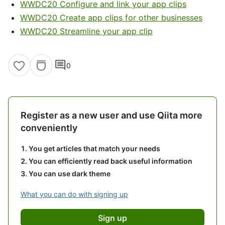
WWDC20 Configure and link your app clips
WWDC20 Create app clips for other businesses
WWDC20 Streamline your app clip
comment
0
Register as a new user and use Qiita more
conveniently
You get articles that match your needs
You can efficiently read back useful information
You can use dark theme
What you can do with signing up
Sign up