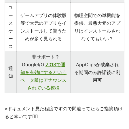
ユ
ー
ゲームアプリの体験版
物理空間での単機能を
ス
等で大元のアプリをイ
提供。最悪大元のアプ
ケ
ンストールして貰うた
リはインストールされ
ー
めが多く見られる
なくてもいい？
ス
非サポート？
GoogleI/O
2018で通
AppClipsが破棄され
通
知を有効にするという
る期間のみ許諾後に利
知
ベータ版はアナウンス
用可
されている模様
※ドキュメント見た程度ですので間違ってたらご指摘頂け
ると幸いです🙇‍♂️