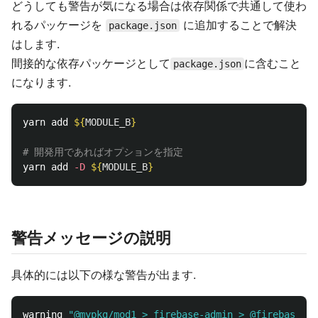
どうしても警告が気になる場合は依存関係で共通して使わ
れるパッケージを
に追加することで解決
package.json
はします.
間接的な依存パッケージとして
に含むこと
package.json
になります.
yarn add 
${
MODULE_B
}
# 開発用であればオプションを指定
yarn add 
-D
${
MODULE_B
}
警告メッセージの説明
具体的には以下の様な警告が出ます.
warning 
"@mypkg/mod1 > firebase-admin > @firebase/da