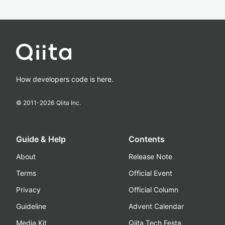
How developers code is here.
© 2011-
2026
Qiita Inc.
Guide & Help
Contents
About
Release Note
Terms
Official Event
Privacy
Official Column
Guideline
Advent Calendar
Media Kit
Qiita Tech Festa