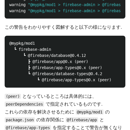
warning 
"@mypkg/mod1 > firebase-admin > @firebase/da
warning 
"@mypkg/mod1 > firebase-admin > @firebase/da
この警告をわかりやすく図解すると以下の様になります.
@mypkg/mod1

  ┗ firebase-admin

      ┗ @firebase/database@0.4.12

        ┣ @firebase/app@0.x (peer)

        ┣ @firebase/app-types@0.x (peer)

        ┗ @firebase/database-types@0.4.2

となっているところは具体的には、
(peer)
で指定されているものです.
peerDependencies
これらの依存を解決させるために
の
@mypkg/mod1
の依存関係に
と
package.json
@firebase/app
を指定することで警告が無くなり
@firebase/app-types