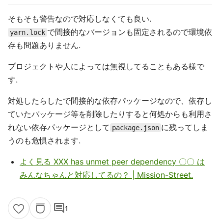
そもそも警告なので対応しなくても良い.
で間接的なバージョンも固定されるので環境依
yarn.lock
存も問題ありません.
プロジェクトや人によっては無視してることもある様で
す.
対処したらしたで間接的な依存パッケージなので、依存し
ていたパッケージ等を削除したりすると何処からも利用さ
れない依存パッケージとして
に残ってしま
package.json
うのも危惧されます.
よく見る XXX has unmet peer dependency 〇〇 は
みんなちゃんと対応してるの？ | Mission-Street.
comment
1