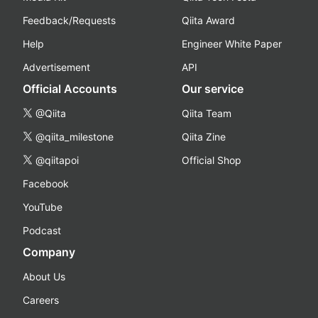
Feedback/Requests
Qiita Award
Help
Engineer White Paper
Advertisement
API
Official Accounts
Our service
@Qiita
Qiita Team
@qiita_milestone
Qiita Zine
@qiitapoi
Official Shop
Facebook
YouTube
Podcast
Company
About Us
Careers