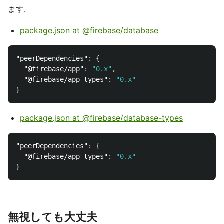
ます.
package.json at @firebase/database
"peerDependencies"
:
{
"@firebase/app"
:
"0.x"
,
"@firebase/app-types"
:
"0.x"
}
package.json at @firebase/database-types
"peerDependencies"
:
{
"@firebase/app-types"
:
"0.x"
}
無視しても大丈夫