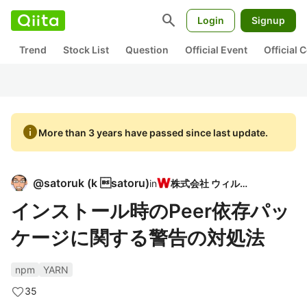
search
Login
Signup
Trend
Stock List
Question
Official Event
Official
info
More than 3 years have passed since last update.
@
satoruk
(
k satoru
)
in
株式会社 ウィルド
インストール時のPeer依存パッ
ケージに関する警告の対処法
npm
YARN
35