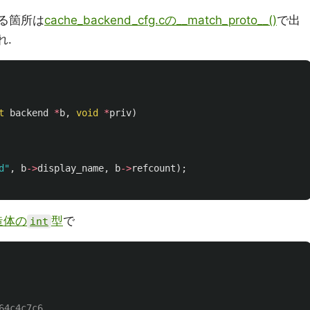
てる箇所は
cache_backend_cfg.cの__match_proto__()
で出
れ.
t
backend
*
b
,
void
*
priv
)
d"
,
b
->
display_name
,
b
->
refcount
);
造体の
型
で
int