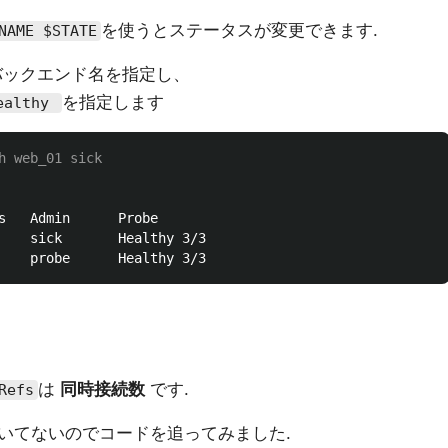
を使うとステータスが変更できます.
NAME $STATE
バックエンド名を指定し、
を指定します
ealthy
h web_01 sick
s   Admin      Probe

    sick       Healthy 3/3

は
同時接続数
です.
Refs
いてないのでコードを追ってみました.