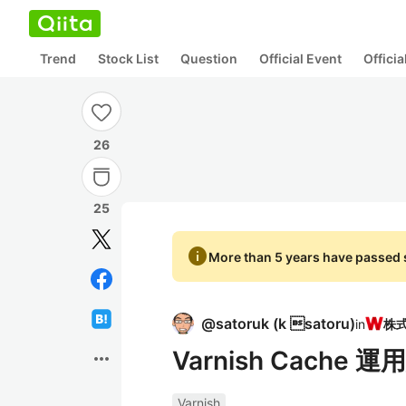
Trend
Stock List
Question
Official Event
Offici
26
25
info
More than 5 years have passed s
@
satoruk
(
k satoru
)
in
Varnish Cache 運
more_horiz
Varnish