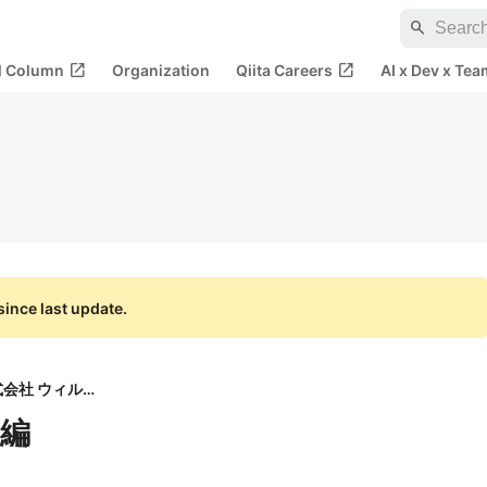
search
open_in_new
open_in_new
al Column
Organization
Qiita Careers
AI x Dev x Tea
ince last update.
株式会社 ウィルド
用編