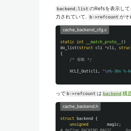
のRefsを表示し
backend.list
力されていて.
がそ
b->refcount
cache_backend_cfg.c
static
int
__match_proto__
()
do_list
(
struct
cli
*
cli
,
struc
{
/* 省略 */
VCLI_Out
(
cli
,
"
\n
%-30s %-6
っで
は
構
b->refcount
backend
cache_backend.h
struct
backend
{
unsigned
magic
;