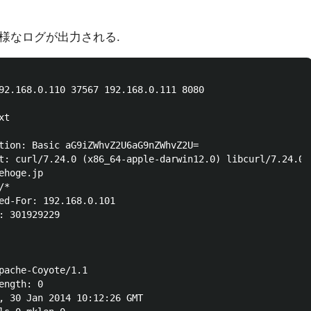
様なログが出力される.
92.168.0.110 37567 192.168.0.111 8080

t

tion: Basic aG9iZWhvZ2U6aG9nZWhvZ2U=

t: curl/7.24.0 (x86_64-apple-darwin12.0) libcurl/7.24.0 O
hoge.jp

*

ed-For: 192.168.0.101

: 301929229

pache-Coyote/1.1

ngth: 0

, 30 Jan 2014 10:12:26 GMT
