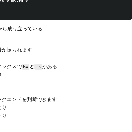
ls 0 mklen 0

から成り立っている
号が振られます
ィックスで
と
がある
Rx
Tx
タ
ックエンドを判断できます
とり
とり