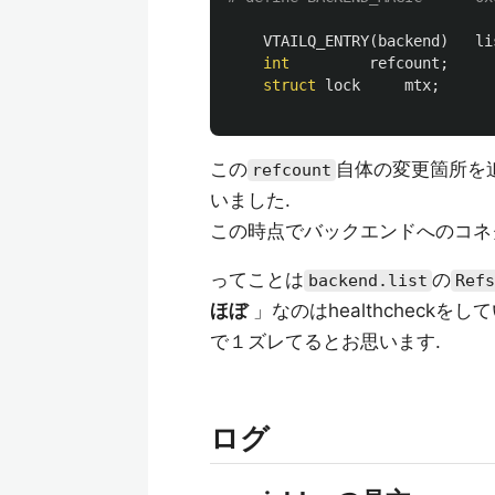
VTAILQ_ENTRY
(
backend
)
li
int
refcount
;
struct
lock
mtx
;
この
自体の変更箇所を
refcount
いました.
この時点でバックエンドへのコネ
ってことは
の
backend.list
Refs
ほぼ
」なのはhealthcheck
で１ズレてるとお思います.
ログ