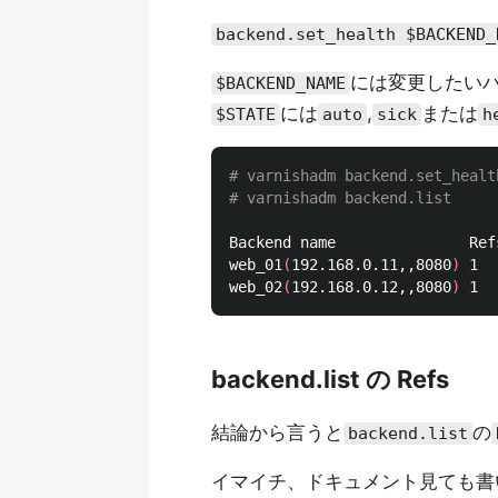
backend.set_health $BACKEND_
には変更したい
$BACKEND_NAME
には
,
または
$STATE
auto
sick
h
# varnishadm backend.set_healt
# varnishadm backend.list
Backend name               Ref
web_01
(
192.168.0.11,,8080
)
 1  
web_02
(
192.168.0.12,,8080
)
backend.list の Refs
結論から言うと
の
backend.list
イマイチ、ドキュメント見ても書