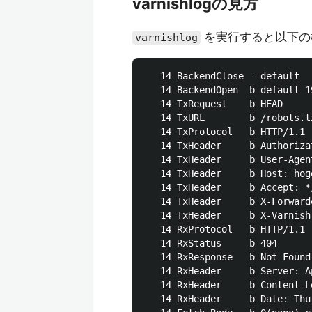
varnishlogの見方
を実行すると以下の
varnishlog
   14 BackendClose - default

   14 BackendOpen  b default 1
   14 TxRequest    b HEAD

   14 TxURL        b /robots.tx
   14 TxProtocol   b HTTP/1.1

   14 TxHeader     b Authoriza
   14 TxHeader     b User-Agen
   14 TxHeader     b Host: hoge
   14 TxHeader     b Accept: */
   14 TxHeader     b X-Forward
   14 TxHeader     b X-Varnish
   14 RxProtocol   b HTTP/1.1

   14 RxStatus     b 404

   14 RxResponse   b Not Found

   14 RxHeader     b Server: A
   14 RxHeader     b Content-Le
   14 RxHeader     b Date: Thu