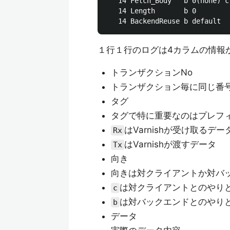
   14 Fetch_Body   b 0(none) c
   14 Length       b 0

１行１行のログは4カラムの情報
トランザクションNo
トランザクション毎に同じ番
タグ
タグで特に重要なのはプレフ
はVarnishが受け取るデー
Rx
はVarnishが渡すデータ
Tx
向き
向きは対クライアントか対バ
は対クライアントとのやり
c
は対バックエンドとのやり
b
データ