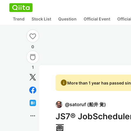
Trend
Stock List
Question
Official Event
Offici
0
1
info
More than 1 year has passed sin
@
satoruf
(
船井 覚
)
JS7® JobSch
more_horiz
画