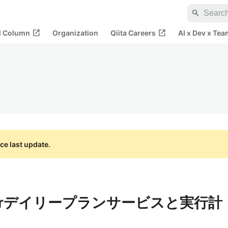
search
open_in_new
open_in_new
al Column
Organization
Qiita Careers
AI x Dev x Tea
ce last update.
edulerデイリープランサービスと実行計