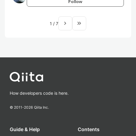
Follow
navigate_next
keyboard_double_arrow_right
1
/
7
How developers code is here.
© 2011-
2026
Qiita Inc.
Guide & Help
Contents