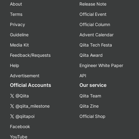
About
Release Note
Terms
Official Event
Privacy
Official Column
Guideline
Advent Calendar
Media Kit
Qiita Tech Festa
Feedback/Requests
Qiita Award
Help
Engineer White Paper
Advertisement
API
Official Accounts
Our service
@Qiita
Qiita Team
@qiita_milestone
Qiita Zine
@qiitapoi
Official Shop
Facebook
YouTube