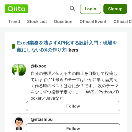
search
Login
Signup
Trend
Stock List
Question
Official Event
Official
Excel業務を壊さずAPI化する設計入門：現場を
敵にしないDXの作り方
likers
@
fkooo
自分の整理／伝える力の向上を目指して投稿し
ています(^^) 最近のテーマはいかに早く品質良
く作る時のベストはなにか？です。 次のテーマ
を少しずつ投稿予定です。 AWS／Python／D
ocker／Javaなど
Follow
@
ntashibu
Follow