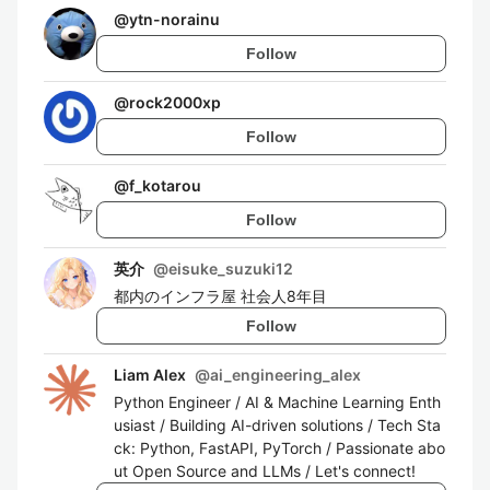
@
ytn-norainu
Follow
@
rock2000xp
Follow
@
f_kotarou
Follow
英介
@
eisuke_suzuki12
都内のインフラ屋 社会人8年目
Follow
Liam Alex
@
ai_engineering_alex
Python Engineer / AI & Machine Learning Enth
usiast / Building AI-driven solutions / Tech Sta
ck: Python, FastAPI, PyTorch / Passionate abo
ut Open Source and LLMs / Let's connect!