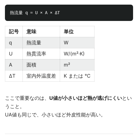
記号
意味
単位
q
熱流量
W
U
熱貫流率
W/(m²·K)
A
面積
m²
ΔT
室内外温度差
K または ℃
ここで重要なのは、
U値が小さいほど熱が逃げにくい
とい
うこと。
UA値も同じで、小さいほど外皮性能が高い。