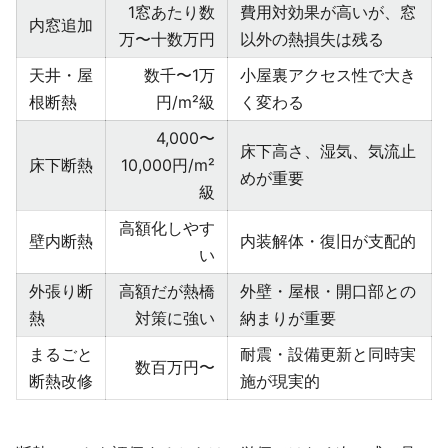
1窓あたり数
費用対効果が高いが、窓
内窓追加
万〜十数万円
以外の熱損失は残る
天井・屋
数千〜1万
小屋裏アクセス性で大き
根断熱
円/m²級
く変わる
4,000〜
床下高さ、湿気、気流止
床下断熱
10,000円/m²
めが重要
級
高額化しやす
壁内断熱
内装解体・復旧が支配的
い
外張り断
高額だが熱橋
外壁・屋根・開口部との
熱
対策に強い
納まりが重要
まるごと
耐震・設備更新と同時実
数百万円〜
断熱改修
施が現実的