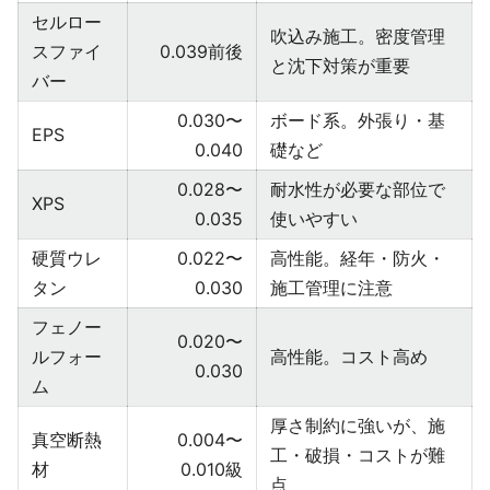
セルロー
吹込み施工。密度管理
スファイ
0.039前後
と沈下対策が重要
バー
0.030〜
ボード系。外張り・基
EPS
0.040
礎など
0.028〜
耐水性が必要な部位で
XPS
0.035
使いやすい
硬質ウレ
0.022〜
高性能。経年・防火・
タン
0.030
施工管理に注意
フェノー
0.020〜
ルフォー
高性能。コスト高め
0.030
ム
厚さ制約に強いが、施
真空断熱
0.004〜
工・破損・コストが難
材
0.010級
点