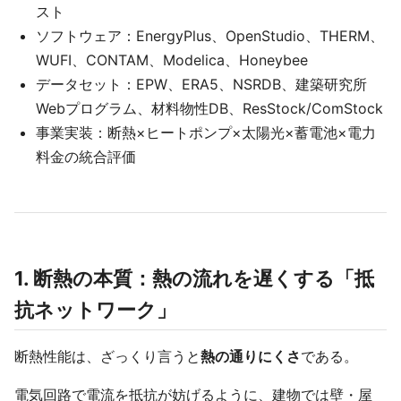
スト
ソフトウェア：EnergyPlus、OpenStudio、THERM、
WUFI、CONTAM、Modelica、Honeybee
データセット：EPW、ERA5、NSRDB、建築研究所
Webプログラム、材料物性DB、ResStock/ComStock
事業実装：断熱×ヒートポンプ×太陽光×蓄電池×電力
料金の統合評価
1. 断熱の本質：熱の流れを遅くする「抵
抗ネットワーク」
断熱性能は、ざっくり言うと
熱の通りにくさ
である。
電気回路で電流を抵抗が妨げるように、建物では壁・屋