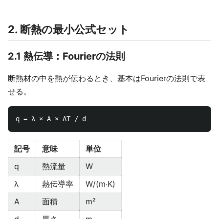
2. 断熱の最小公式セット
2.1 熱伝導：Fourierの法則
断熱材の中を熱が伝わるとき、基本はFourierの法則で表
せる。
記号
意味
単位
q
熱流量
W
λ
熱伝導率
W/(m·K)
A
面積
m²