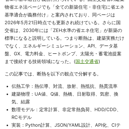
物省エネ法ページでも「全ての新築住宅・非住宅に省エネ
基準適合が義務付け」と案内されており、同ページは
2026年5月21日時点でも更新され続けている。さらに国
交省は、2030年には「ZEH水準の省エネ住宅」が新築の
標準になると説明している。つまり断熱は、建築実務だけ
でなく、エネルギーシミュレーション、API、データ基
盤、GX、電力料金、ヒートポンプ、太陽光・蓄電池提案
まで接続する技術領域になった。(
国土交通省
)
この記事では、断熱を以下の観点で分解する。
伝熱工学：熱伝導、対流、放射、熱抵抗、熱貫流率
建築物理：UA値、Q値、熱橋、日射取得、気密、換
気、結露
数理モデル：定常計算、非定常熱負荷、HDD/CDD、
RCモデル
実装：Python計算、JSON/YAML設計、API化、CIテ