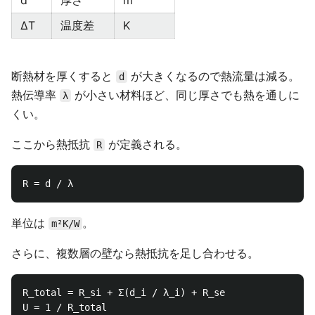
d
厚さ
m
ΔT
温度差
K
断熱材を厚くすると
が大きくなるので熱流量は減る。
d
熱伝導率
が小さい材料ほど、同じ厚さでも熱を通しに
λ
くい。
ここから熱抵抗
が定義される。
R
単位は
。
m²K/W
さらに、複数層の壁なら熱抵抗を足し合わせる。
R_total = R_si + Σ(d_i / λ_i) + R_se
