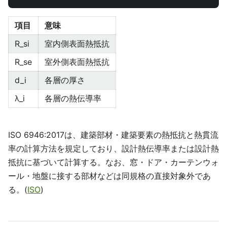
項目
意味
R_si
室内側表面熱抵抗
R_se
室外側表面熱抵抗
d_i
各層の厚さ
λ_i
各層の熱伝導率
ISO 6946:2017は、建築部材・建築要素の熱抵抗と熱貫流
率の計算方法を規定しており、設計熱伝導率または設計熱
抵抗に基づいて計算する。なお、窓・ドア・カーテンウォ
ール・地盤に接する部材などは同規格の直接対象外であ
る。(
ISO
)