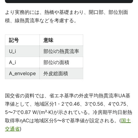
より実務的には、熱橋や基礎まわり、開口部、部位別面
積、線熱貫流率などを考慮する。
記号
意味
U_i
部位iの熱貫流率
A_i
部位iの面積
A_envelope
外皮総面積
国交省の資料では、省エネ基準の外皮平均熱貫流率UA基
準値として、地域区分1・2で0.46、3で0.56、4で0.75、
5〜7で0.87 W/(m²·K)が示されている。冷房期平均日射熱
取得率ηACは地域区分5〜8で基準値が設定される。(
国土
交通省
)