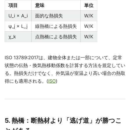
項目
意味
単位
U_i × A_i
面的な熱損失
W/K
ψ_j × L_j
線熱橋による熱損失
W/K
χ_k
点熱橋による熱損失
W/K
ISO 13789:2017は、建物全体または一部について、定常
状態の伝熱・換気熱移動係数を計算する方法を規定してい
る。熱損失だけでなく、外気温が室温より高い場合の熱取
得にも適用される。(
ISO
)
5. 熱橋：断熱材より「逃げ道」が勝つこ