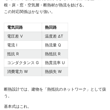
根・床・窓・空気層・断熱材が熱流を妨げる。
この対応関係はかなり強い。
電気回路
熱回路
電圧差 V
温度差 ΔT
電流 I
熱流量 Q
抵抗 R
熱抵抗 R
コンダクタンス G
熱貫流率 U
消費電力 W
熱損失 W
断熱設計では、建物を「熱抵抗のネットワーク」として扱
う。
基本式はこれ。