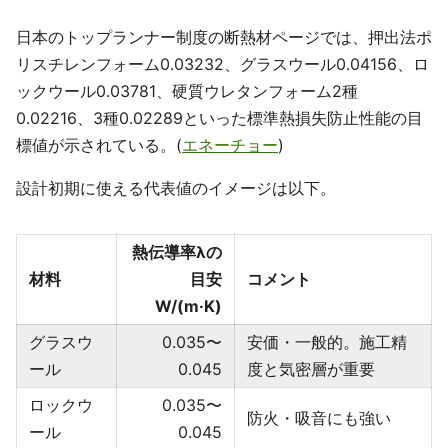
日本のトップランナー制度の断熱材ページでは、押出法ポ
リスチレンフォーム0.03232、グラスウール0.04156、ロ
ックウール0.03781、硬質ウレタンフォーム2種
0.02216、3種0.02289といった標準熱損失防止性能の目
標値が示されている。(
エネーチョー
)
設計初期に使える代表値のイメージは以下。
熱伝導率λの
材料
目安
コメント
W/(m·K)
グラスウ
0.035〜
安価・一般的。施工精
ール
0.045
度と気密層が重要
ロックウ
0.035〜
防火・吸音にも強い
ール
0.045