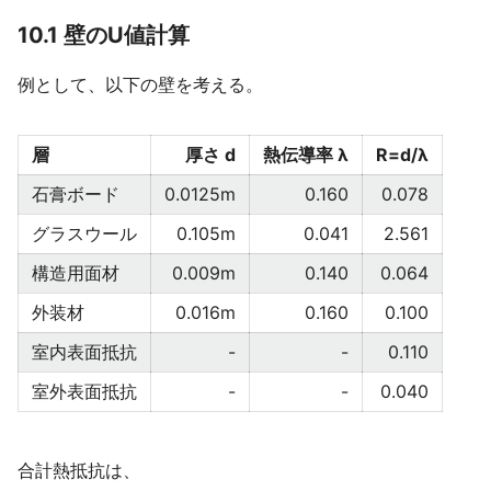
10.1 壁のU値計算
例として、以下の壁を考える。
層
厚さ d
熱伝導率 λ
R=d/λ
石膏ボード
0.0125m
0.160
0.078
グラスウール
0.105m
0.041
2.561
構造用面材
0.009m
0.140
0.064
外装材
0.016m
0.160
0.100
室内表面抵抗
-
-
0.110
室外表面抵抗
-
-
0.040
合計熱抵抗は、