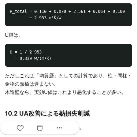
R_total = 0.110 + 0.078 + 2.561 + 0.064 + 0.100 + 0.
U値は、
U = 1 / 2.953

ただしこれは「均質層」としての計算であり、柱・間柱・
金物の熱橋は含まない。
木造壁なら、実効U値はこれより悪化することが多い。
10.2 UA改善による熱損失削減
more_horiz
外皮面積300m²の住宅を仮定する。