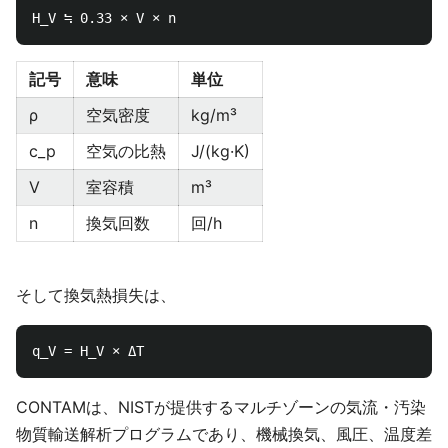
記号
意味
単位
ρ
空気密度
kg/m³
c_p
空気の比熱
J/(kg·K)
V
室容積
m³
n
換気回数
回/h
そして換気熱損失は、
CONTAMは、NISTが提供するマルチゾーンの気流・汚染
物質輸送解析プログラムであり、機械換気、風圧、温度差