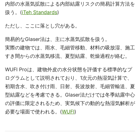
内部の水蒸気拡散による内部結露リスクの簡易計算方法を
扱う。(
iTeh Standards
)
ただし、ここに落とし穴がある。
簡易的なGlaser法は、主に水蒸気拡散を扱う。
実際の建物では、雨水、毛細管移動、材料の吸放湿、施工
すき間からの水蒸気移流、夏型結露、乾燥過程が絡む。
WUFI Proは、建物外皮の水分状態を評価する標準的なプ
ログラムとして説明されており、1次元の熱湿気計算で、
初期含水、吹き付け雨、日射、長波放射、毛細管輸送、夏
型結露などを考慮できる。Glaser法だけでは冬季結露中心
の評価に限定されるため、実気候下の動的な熱湿気解析が
必要な場面で使われる。(
WUFI
)