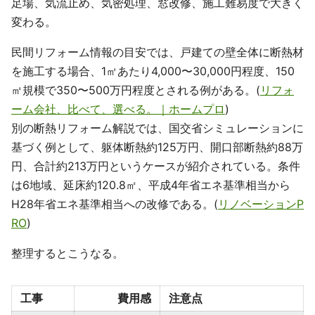
足場、気流止め、気密処理、窓改修、施工難易度で大きく
変わる。
民間リフォーム情報の目安では、戸建ての壁全体に断熱材
を施工する場合、1㎡あたり4,000〜30,000円程度、150
㎡規模で350〜500万円程度とされる例がある。(
リフォ
ーム会社、比べて、選べる。｜ホームプロ
)
別の断熱リフォーム解説では、国交省シミュレーションに
基づく例として、躯体断熱約125万円、開口部断熱約88万
円、合計約213万円というケースが紹介されている。条件
は6地域、延床約120.8㎡、平成4年省エネ基準相当から
H28年省エネ基準相当への改修である。(
リノベーションP
RO
)
整理するとこうなる。
工事
費用感
注意点