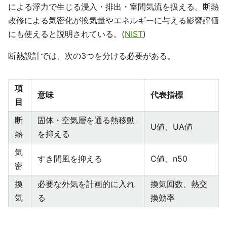
による浮力で生じる浸入・排出・室間気流を扱える。断熱
改修による気密化が換気量やエネルギーに与える影響評価
にも使えると説明されている。(
NIST
)
断熱設計では、次の3つを分ける必要がある。
項
意味
代表指標
目
断
固体・空気層を通る熱移動
U値、UA値
熱
を抑える
気
すき間風を抑える
C値、n50
密
換
必要な外気を計画的に入れ
換気回数、熱交
気
る
換効率