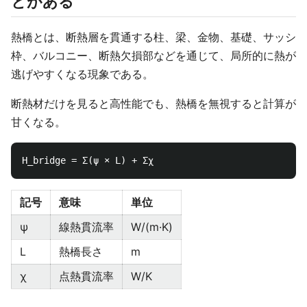
とがある
熱橋とは、断熱層を貫通する柱、梁、金物、基礎、サッシ
枠、バルコニー、断熱欠損部などを通じて、局所的に熱が
逃げやすくなる現象である。
断熱材だけを見ると高性能でも、熱橋を無視すると計算が
甘くなる。
記号
意味
単位
ψ
線熱貫流率
W/(m·K)
L
熱橋長さ
m
χ
点熱貫流率
W/K