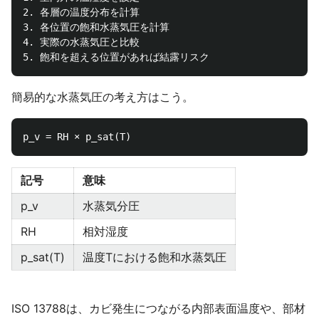
2. 各層の温度分布を計算

3. 各位置の飽和水蒸気圧を計算

4. 実際の水蒸気圧と比較

簡易的な水蒸気圧の考え方はこう。
記号
意味
p_v
水蒸気分圧
RH
相対湿度
p_sat(T)
温度Tにおける飽和水蒸気圧
ISO 13788は、カビ発生につながる内部表面温度や、部材