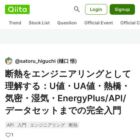
search
Login
Signup
Trend
Stock List
Question
Official Event
Official
@
satoru_higuchi
(
樋口 悟
)
断熱をエンジニアリングとして
理解する：U値・UA値・熱橋・
気密・湿気・EnergyPlus/API/
データセットまでの完全入門
API
入門
エンジニアリング
断熱
1