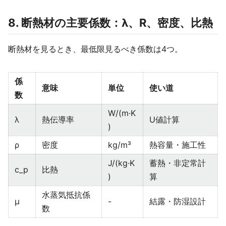
8. 断熱材の主要係数：λ、R、密度、比熱
断熱材を見るとき、最低限見るべき係数は4つ。
係
意味
単位
使い道
数
W/(m·K
λ
熱伝導率
U値計算
)
ρ
密度
kg/m³
熱容量・施工性
J/(kg·K
蓄熱・非定常計
c_p
比熱
)
算
水蒸気抵抗係
μ
-
結露・防湿設計
数