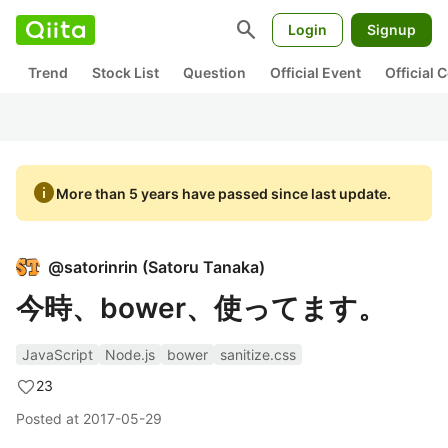
search
Login
Signup
Trend
Stock List
Question
Official Event
Official
info
More than 5 years have passed since last update.
@
satorinrin
(
Satoru Tanaka
)
今時、bower、使ってます。
JavaScript
Node.js
bower
sanitize.css
23
Posted at
2017-05-29