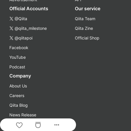
Official Accounts
Our service
@Qiita
Qiita Team
@qiita_milestone
Qiita Zine
@qiitapoi
Official Shop
Facebook
YouTube
Podcast
Company
About Us
Careers
Qiita Blog
News Release
more_horiz