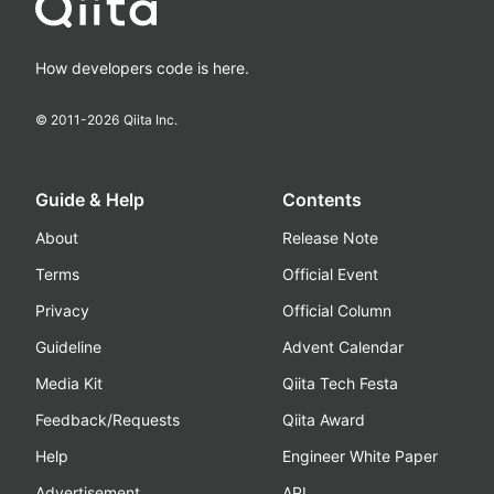
How developers code is here.
© 2011-
2026
Qiita Inc.
Guide & Help
Contents
About
Release Note
Terms
Official Event
Privacy
Official Column
Guideline
Advent Calendar
Media Kit
Qiita Tech Festa
Feedback/Requests
Qiita Award
Help
Engineer White Paper
Advertisement
API