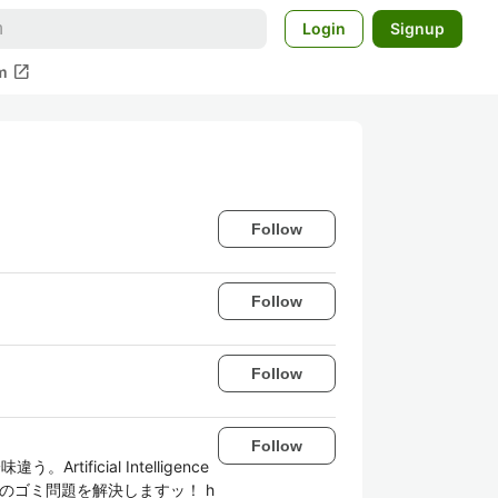
Login
Signup
open_in_new
m
Follow
Follow
Follow
Follow
icial Intelligence
でのゴミ問題を解決しますッ！ h