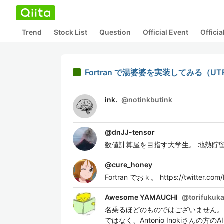
Trend
Stock List
Question
Official Event
Offici
Fortran で湯婆婆を実装してみる（UT
ink.
@
notinkbutink
@
dnJJ-tensor
数値計算屋を目指す大学生。 地熱貯
@
cure_honey
Fortran でおｋ。 https://twitter.com/
Awesome YAMAUCHI
@
torifukuk
名乗るほどのものではございません。闘魂プログ
ではなく、Antonio Inokiさ