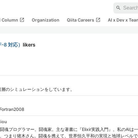
search
open_in_new
open_in_new
al Column
Organization
Qiita Careers
AI x Dev x Tea
F-8 対応）
likers
留層のシミュレーションをしています。
Fortran2008
aiou
ラマー。闘魂家。主な著書に『Elixir実践入門』。私のAIは一味違う。Artif
んの方のAI、つまり猪木さん。闘魂を携えて、世界恒久平和の実現と地球レベル