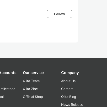
Follow
 Accounts
Our service
Company
Qiita Team
About Us
_milestone
Qiita Zine
Careers
poi
Official Shop
Qiita Blog
k
News Release