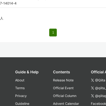
97-14014-4
人
1
Guide & Help
Contents
Official
About
Release Note
@Qiita
Terms
Official Event
@qiita
Privacy
Official Column
@qiita
Guideline
Advent Calendar
Faceboo