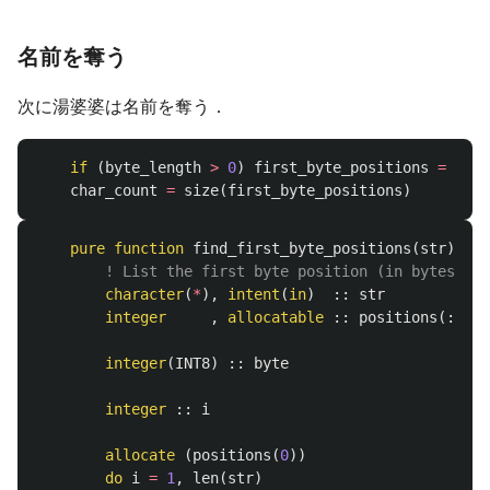
名前を奪う
次に湯婆婆は名前を奪う．
if
(
byte_length
>
0
)
first_byte_positions
=
find
char_count
=
size
(
first_byte_positions
)
pure
function
find_first_byte_positions
(
str
)
res
! List the first byte position (in bytes) of
character
(
*
),
intent
(
in
)
::
str
integer
,
allocatable
::
positions
(:)
integer
(
INT8
)
::
byte
integer
::
i
allocate
(
positions
(
0
))
do
i
=
1
,
len
(
str
)