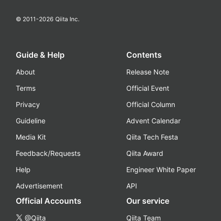
© 2011-
2026
Qiita Inc.
Guide & Help
Contents
About
Release Note
Terms
Official Event
Privacy
Official Column
Guideline
Advent Calendar
Media Kit
Qiita Tech Festa
Feedback/Requests
Qiita Award
Help
Engineer White Paper
Advertisement
API
Official Accounts
Our service
@Qiita
Qiita Team