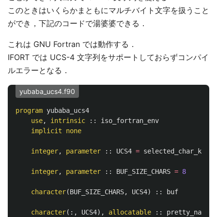
このときはいくらかまともにマルチバイト文字を扱うこと
ができ，下記のコードで湯婆婆できる．
これは GNU Fortran では動作する．
IFORT では UCS-4 文字列をサポートしておらずコンパイ
ルエラーとなる．
yubaba_ucs4.f90
program
yubaba_ucs4
use
,
intrinsic
::
iso_fortran_env
implicit
none
integer
,
parameter
::
UCS4
=
selected_char_kind
(
integer
,
parameter
::
BUF_SIZE_CHARS
=
8
character
(
BUF_SIZE_CHARS
,
UCS4
)
::
buf
character
(:,
UCS4
),
allocatable
::
pretty_name