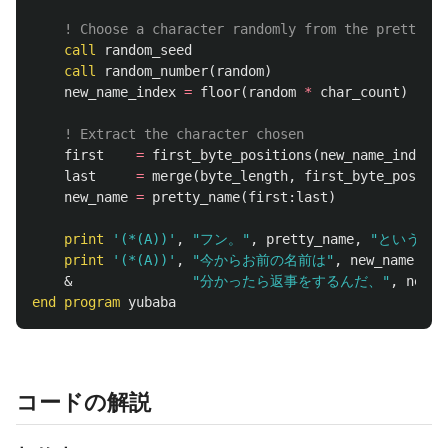
! Choose a character randomly from the pretty na
call
random_seed
call
random_number
(
random
)
new_name_index
=
floor
(
random
*
char_count
)
+
1
! Extract the character chosen
first
=
first_byte_positions
(
new_name_index
)
last
=
merge
(
byte_length
,
first_byte_positio
new_name
=
pretty_name
(
first
:
last
)
print
'(*(A))'
,
"フン。"
,
pretty_name
,
"というの
print
'(*(A))'
,
"今からお前の名前は"
,
new_name
,
"
&
"分かったら返事をするんだ、"
,
new_n
end
program
yubaba
コードの解説