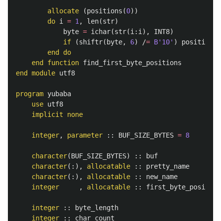
allocate
(
positions
(
0
))
do
i
=
1
,
len
(
str
)
byte
=
ichar
(
str
(
i
:
i
),
INT8
)
if
(
shiftr
(
byte
,
6
)
/
=
B'10'
)
positions
end
do
end
function
find_first_byte_positions
end
module
utf8
program
yubaba
use
utf8
implicit
none
integer
,
parameter
::
BUF_SIZE_BYTES
=
8
character
(
BUF_SIZE_BYTES
)
::
buf
character
(:),
allocatable
::
pretty_name
character
(:),
allocatable
::
new_name
integer
,
allocatable
::
first_byte_position
integer
::
byte_length
integer
::
char_count