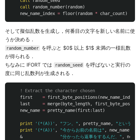
call
random_seed
call
random_number
(
random
)
new_name_index
=
floor
(
random
*
char_count
)
+
1
そして擬似乱数を生成し，何番目の文字を新しい名前に使
うか決める．
を呼ぶと $0$ 以上 $1$ 未満の一様乱数
random_number
が得られる．
ちなみに IFORT では
を呼ばないと実行の
random_seed
度に同じ乱数列が生成される．
! Extract the character chosen
first
=
first_byte_positions
(
new_name_index
)
last
=
merge
(
byte_length
,
first_byte_positio
new_name
=
pretty_name
(
first
:
last
)
print
'(*(A))'
,
"フン。"
,
pretty_name
,
"というの
print
'(*(A))'
,
"今からお前の名前は"
,
new_name
,
"
&
"分かったら返事をするんだ、"
,
new_n