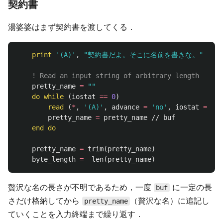
契約書
湯婆婆はまず契約書を渡してくる．
print
'(A)'
,
"契約書だよ。そこに名前を書きな。"
! Read an input string of arbitrary length
pretty_name
=
""
do
while
(
iostat
==
0
)
read
(
*
,
'(A)'
,
advance
=
'no'
,
iostat
=
ios
pretty_name
=
pretty_name
//
buf
end
do
pretty_name
=
trim
(
pretty_name
)
byte_length
=
len
(
pretty_name
)
贅沢な名の長さが不明であるため，一度
に一定の長
buf
さだけ格納してから
（贅沢な名）に追記し
pretty_name
ていくことを入力終端まで繰り返す．