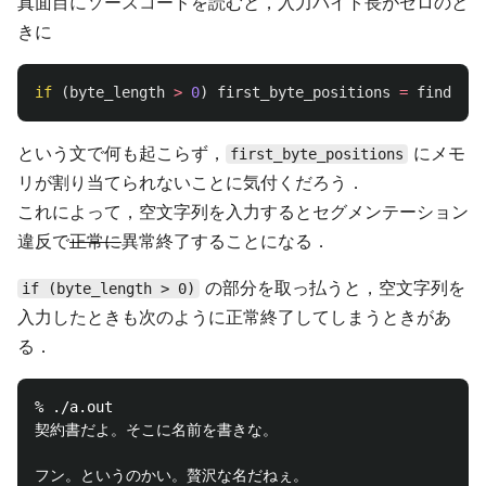
真面目にソースコードを読むと，入力バイト長がゼロのと
きに
if
(
byte_length
>
0
)
first_byte_positions
=
find_fir
という文で何も起こらず，
にメモ
first_byte_positions
リが割り当てられないことに気付くだろう．
これによって，空文字列を入力するとセグメンテーション
違反で
正常に
異常終了することになる．
の部分を取っ払うと，空文字列を
if (byte_length > 0)
入力したときも次のように正常終了してしまうときがあ
る．
% ./a.out

契約書だよ。そこに名前を書きな。

フン。というのかい。贅沢な名だねぇ。
