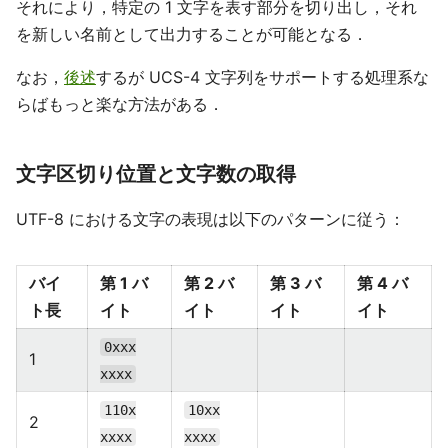
それにより，特定の 1 文字を表す部分を切り出し，それ
を新しい名前として出力することが可能となる．
なお，
後述
するが UCS-4 文字列をサポートする処理系な
らばもっと楽な方法がある．
文字区切り位置と文字数の取得
UTF-8 における文字の表現は以下のパターンに従う：
バイ
第 1 バ
第 2 バ
第 3 バ
第 4 バ
ト長
イト
イト
イト
イト
0xxx
1
xxxx
110x
10xx
2
xxxx
xxxx