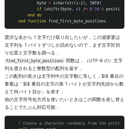
byte
=
ichar
(
str
(
i
:
i
),
INT8
)
if
(
shiftr
(
byte
,
6
)
/
=
B'10'
)
positions
end
do
end
function
find_first_byte_positions
贅沢な名から 1 文字だけ取り出したいが，この湯婆婆は
文字列を 1 バイトずつしか読めないので，まず文字区切
り位置と文字数を調べる．
関数は，（UTF-8 の）文字
find_first_byte_positions
列を渡されると整数型の配列を返す．
この配列の長さは文字列中の文字数に等しく，$i$ 番目の
要素は「$i$ 番目の文字の第 1 バイトが文字列先頭から数
えて何バイト目か」を表す．
他の文字符号化方式を使いたいときはこの関数を差し替え
ることでたぶん対応可能．
! Choose a character randomly from the pretty na