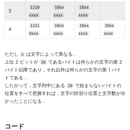
1110
10xx
10xx
3
xxxx
xxxx
xxxx
1111
10xx
10xx
10xx
4
0xxx
xxxx
xxxx
xxxx
ただし
は文字によって異なる．
x
上位 2 ビットが
であるバイトは何らかの文字の第 2
10
バイト以降であり，それ以外は何らかの文字の第 1 バイ
トである．
したがって，文字列中にある
で始まらないバイトの
10
位置をすべて把握すれば，文字の区切り位置と文字数が分
かったことになる．
コード