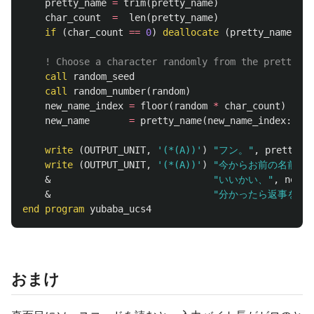
pretty_name
=
trim
(
pretty_name
)
char_count
=
len
(
pretty_name
)
if
(
char_count
==
0
)
deallocate
(
pretty_name
)
! Choose a character randomly from the pretty na
call
random_seed
call
random_number
(
random
)
new_name_index
=
floor
(
random
*
char_count
)
+
1
new_name
=
pretty_name
(
new_name_index
:
new_
write
(
OUTPUT_UNIT
,
'(*(A))'
)
"フン。"
,
pretty_n
write
(
OUTPUT_UNIT
,
'(*(A))'
)
"今からお前の名前は"
&
"いいかい、"
,
new_n
&
"分かったら返事をす
end
program
yubaba_ucs4
おまけ