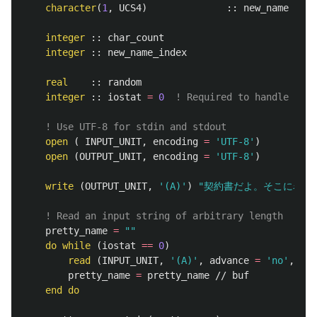
character
(
1
,
UCS4
)
::
new_name
integer
::
char_count
integer
::
new_name_index
real
::
random
integer
::
iostat
=
0
! Required to handle end-
! Use UTF-8 for stdin and stdout
open
(
INPUT_UNIT
,
encoding
=
'UTF-8'
)
open
(
OUTPUT_UNIT
,
encoding
=
'UTF-8'
)
write
(
OUTPUT_UNIT
,
'(A)'
)
"契約書だよ。そこに名前
! Read an input string of arbitrary length
pretty_name
=
""
do
while
(
iostat
==
0
)
read
(
INPUT_UNIT
,
'(A)'
,
advance
=
'no'
,
ios
pretty_name
=
pretty_name
//
buf
end
do