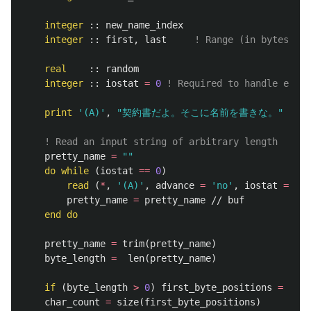
integer
::
new_name_index
integer
::
first
,
last
! Range (in bytes) of
real
::
random
integer
::
iostat
=
0
! Required to handle end-o
print
'(A)'
,
"契約書だよ。そこに名前を書きな。"
! Read an input string of arbitrary length
pretty_name
=
""
do
while
(
iostat
==
0
)
read
(
*
,
'(A)'
,
advance
=
'no'
,
iostat
=
ios
pretty_name
=
pretty_name
//
buf
end
do
pretty_name
=
trim
(
pretty_name
)
byte_length
=
len
(
pretty_name
)
if
(
byte_length
>
0
)
first_byte_positions
=
find
char_count
=
size
(
first_byte_positions
)