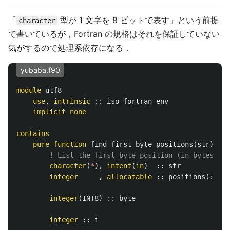
「
型が 1 文字を 8 ビットで表す」という前提
character
で書いているが，Fortran の規格はそれを保証していない
気がするので処理系依存になる．
yubaba.f90
module
utf8
use
,
intrinsic
::
iso_fortran_env
implicit
none
contains
pure
function
find_first_byte_positions
(
str
)
res
! List the first byte position (in bytes) of
character
(
*
),
intent
(
in
)
::
str
integer
,
allocatable
::
positions
(:)
integer
(
INT8
)
::
byte
integer
::
i