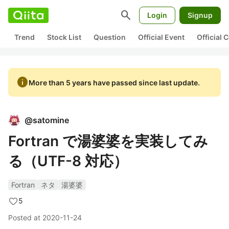
search
Login
Signup
Trend
Stock List
Question
Official Event
Official
info
More than 5 years have passed since last update.
@
satomine
Fortran で湯婆婆を実装してみ
る（UTF-8 対応）
Fortran
ネタ
湯婆婆
5
Posted at
2020-11-24