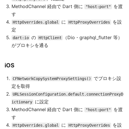
MethodChannel 経由で Dart 側に
を渡
"host:port"
す
に
を設
HttpOverrides.global
HttpProxyOverrides
定
の
（Dio・graphql_flutter 等）
dart:io
HttpClient
がプロキシを通る
iOS
でプロキシ設
CFNetworkCopySystemProxySettings()
定を取得
URLSessionConfiguration.default.connectionProxyD
に設定
ictionary
MethodChannel 経由で Dart 側に
を渡
"host:port"
す
に
を設
HttpOverrides.global
HttpProxyOverrides