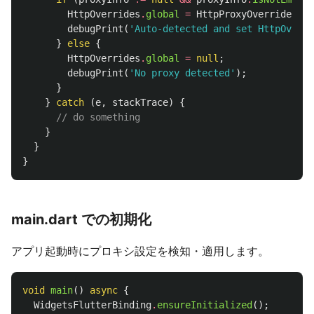
HttpOverrides
.
global
=
HttpProxyOverrides
(
pr
debugPrint
(
'Auto-detected and set HttpOverri
}
else
{
HttpOverrides
.
global
=
null
;
debugPrint
(
'No proxy detected'
);
}
}
catch
(
e
,
stackTrace
)
{
// do something
}
}
}
main.dart での初期化
アプリ起動時にプロキシ設定を検知・適用します。
void
main
()
async
{
WidgetsFlutterBinding
.
ensureInitialized
();