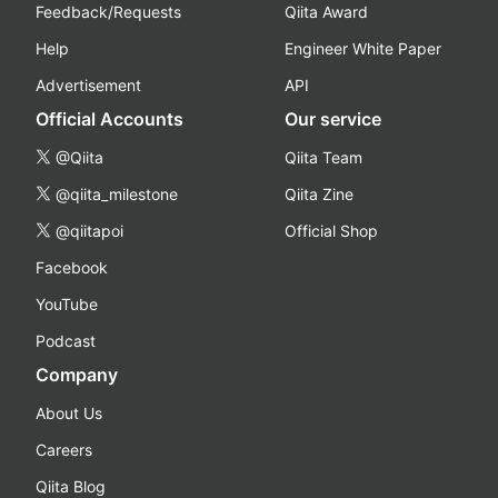
Feedback/Requests
Qiita Award
Help
Engineer White Paper
Advertisement
API
Official Accounts
Our service
@Qiita
Qiita Team
@qiita_milestone
Qiita Zine
@qiitapoi
Official Shop
Facebook
YouTube
Podcast
Company
About Us
Careers
Qiita Blog