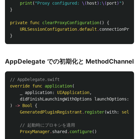
print
(
"Proxy configured: 
\(
host
)
:
\(
port
)
"
)
}
private
func
clearProxyConfiguration
()
{
URLSessionConfiguration
.
default
.
connectionProxyD
}
AppDelegate での初期化と MethodChannel
// AppDelegate.swift
override
func
application
(
_
application
:
UIApplication
,
didFinishLaunchingWithOptions
launchOptions
:
[
UI
)
->
Bool
{
GeneratedPluginRegistrant
.
register
(
with
:
self
)
// 起動時にプロキシを適用
ProxyManager
.
shared
.
configure
()