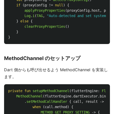
if
(
proxyConfig
!=
null
)
{
applyProxyProperties
(
proxyConfig
.
host
,
proxy
Log
.
i
(
TAG
,
"Auto-detected and set system pro
}
else
{
clearProxyProperties
()
}
}
MethodChannel のセットアップ
Dart 側からも呼び出せるよう MethodChannel を実装し
ます。
private
fun
setupMethodChannel
(
flutterEngine
:
Flutte
MethodChannel
(
flutterEngine
.
dartExecutor
.
binaryM
.
setMethodCallHandler
{
call
,
result
->
when
(
call
.
method
)
{
METHOD_GET_PROXY_SETTING
->
{