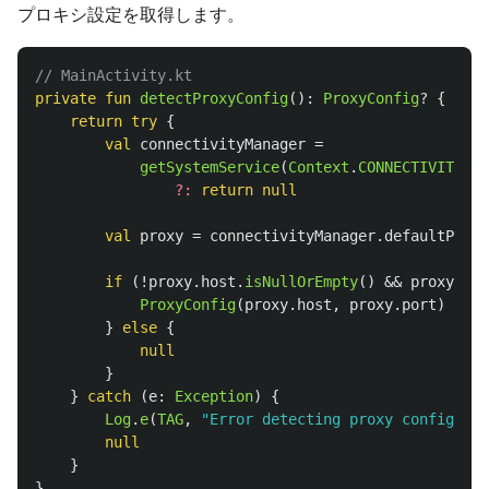
プロキシ設定を取得します。
// MainActivity.kt
private
fun
detectProxyConfig
():
ProxyConfig
?
{
return
try
{
val
connectivityManager
=
getSystemService
(
Context
.
CONNECTIVITY_SE
?:
return
null
val
proxy
=
connectivityManager
.
defaultProxy
if
(!
proxy
.
host
.
isNullOrEmpty
()
&&
proxy
.
por
ProxyConfig
(
proxy
.
host
,
proxy
.
port
)
}
else
{
null
}
}
catch
(
e
:
Exception
)
{
Log
.
e
(
TAG
,
"Error detecting proxy configurat
null
}
}