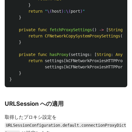
}
return
"
\(
host
)
:
\(
port
)
"
}
private
func
fetchProxySettings
()
->
[
String
:
An
return
CFNetworkCopySystemProxySettings
()?
.
t
}
private
func
hasProxy
(
settings
:
[
String
:
Any
])
-
return
settings
[
kCFNetworkProxiesHTTPProxy
a
settings
[
kCFNetworkProxiesHTTPPort
as
}
}
URLSession への適用
取得したプロキシ設定を
URLSessionConfiguration.default.connectionProxyDict