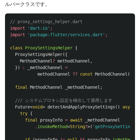
ルパークラスです。
// proxy_settings_helper.dart
import
'dart:io'
;
import
'package:flutter/services.dart'
;
class
ProxySettingsHelper
{
ProxySettingsHelper
({
MethodChannel
?
methodChannel
,
})
:
_methodChannel
=
methodChannel
??
const
MethodChannel
(
'com
final
MethodChannel
_methodChannel
;
/// システムプロキシ設定を検出して適用します
Future
<
void
>
detectAndApplyProxySettings
()
async
{
try
{
final
proxyInfo
=
await
_methodChannel
.
invokeMethod
<
String
?
>(
'getProxySetting'
);
if
(
proxyInfo
!=
null
&&
proxyInfo
.
isNotEmpty
)