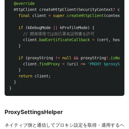
@override
HttpClient
createHttpClient
(
SecurityContext
?
conte
final
client
=
super
.
createHttpClient
(
context
);
if
(
kDebugMode
||
kProfileMode
)
{
// 開発環境では自己署名証明書を許可
client
.
badCertificateCallback
=
(
cert
,
host
,
p
}
if
(
proxyString
!=
null
&&
proxyString
!.
isNotEmp
client
.
findProxy
=
(
uri
)
=
>
'PROXY 
$proxyStrin
}
return
client
;
}
}
ProxySettingsHelper
ネイティブ側と通信してプロキシ設定を取得・適用するヘ