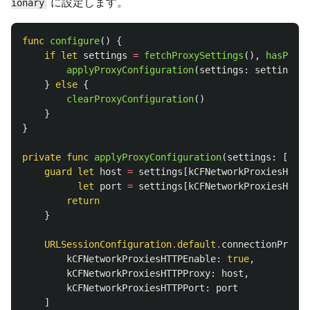
に設定します。
ionary
func
configure
()
{
if
let
settings
=
fetchProxySettings
(),
hasProxy
applyProxyConfiguration
(
settings
:
settings
)
}
else
{
clearProxyConfiguration
()
}
}
private
func
applyProxyConfiguration
(
settings
:
[
Stri
guard
let
host
=
settings
[
kCFNetworkProxiesHTTPP
let
port
=
settings
[
kCFNetworkProxiesHTTPP
return
}
URLSessionConfiguration
.
default
.
connectionProxyD
kCFNetworkProxiesHTTPEnable
:
true
,
kCFNetworkProxiesHTTPProxy
:
host
,
kCFNetworkProxiesHTTPPort
:
port
]