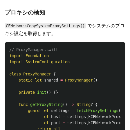
プロキシの検知
でシステムのプロ
CFNetworkCopySystemProxySettings()
キシ設定を取得します。
// ProxyManager.swift
import
Foundation
import
SystemConfiguration
class
ProxyManager
{
static
let
shared
=
ProxyManager
()
private
init
()
{}
func
getProxyString
()
->
String
?
{
guard
let
settings
=
fetchProxySettings
(),
let
host
=
settings
[
kCFNetworkProxiesH
let
port
=
settings
[
kCFNetworkProxiesH
return
nil