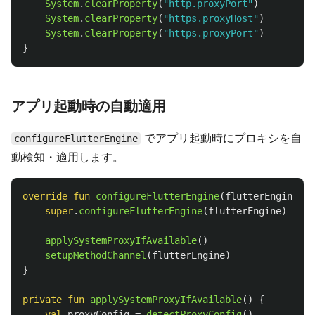
System
.
clearProperty
(
"http.proxyPort"
)
System
.
clearProperty
(
"https.proxyHost"
)
System
.
clearProperty
(
"https.proxyPort"
)
}
アプリ起動時の自動適用
でアプリ起動時にプロキシを自
configureFlutterEngine
動検知・適用します。
override
fun
configureFlutterEngine
(
flutterEngine
:
F
super
.
configureFlutterEngine
(
flutterEngine
)
applySystemProxyIfAvailable
()
setupMethodChannel
(
flutterEngine
)
}
private
fun
applySystemProxyIfAvailable
()
{
val
proxyConfig
=
detectProxyConfig
()