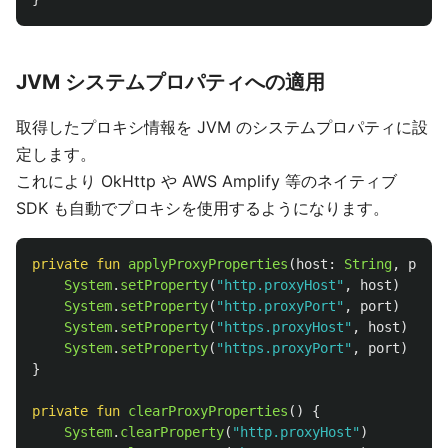
JVM システムプロパティへの適用
取得したプロキシ情報を JVM のシステムプロパティに設
定します。
これにより OkHttp や AWS Amplify 等のネイティブ
SDK も自動でプロキシを使用するようになります。
private
fun
applyProxyProperties
(
host
:
String
,
port
:
System
.
setProperty
(
"http.proxyHost"
,
host
)
System
.
setProperty
(
"http.proxyPort"
,
port
)
System
.
setProperty
(
"https.proxyHost"
,
host
)
System
.
setProperty
(
"https.proxyPort"
,
port
)
}
private
fun
clearProxyProperties
()
{
System
.
clearProperty
(
"http.proxyHost"
)