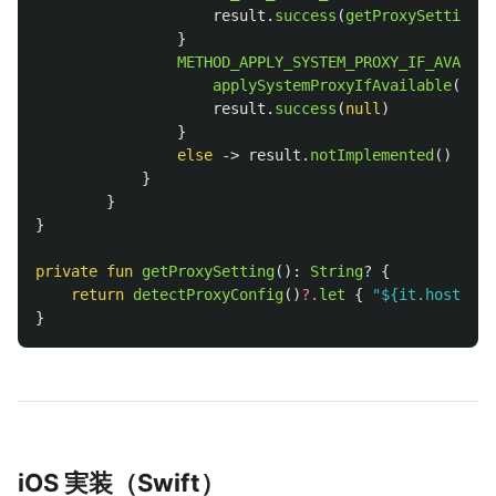
result
.
success
(
getProxySetting
()
}
METHOD_APPLY_SYSTEM_PROXY_IF_AVAILAB
applySystemProxyIfAvailable
()
result
.
success
(
null
)
}
else
->
result
.
notImplemented
()
}
}
}
private
fun
getProxySetting
():
String
?
{
return
detectProxyConfig
()
?.
let
{
"${it.host}:${
}
iOS 実装（Swift）