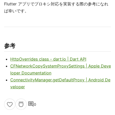
Flutter アプリでプロキシ対応を実装する際の参考になれ
ば幸いです。
参考
HttpOverrides class - dart:io | Dart API
CFNetworkCopySystemProxySettings | Apple Deve
loper Documentation
ConnectivityManager.getDefaultProxy | Android De
veloper
comment
0