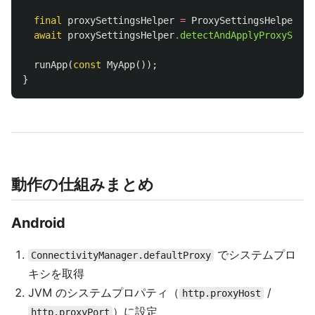
final
proxySettingsHelper
=
ProxySettingsHelper
();
await
proxySettingsHelper
.
detectAndApplyProxySetti
runApp
(
const
MyApp
());
}
動作の仕組みまとめ
Android
でシステムプロ
ConnectivityManager.defaultProxy
キシを取得
JVM のシステムプロパティ（
/
http.proxyHost
）に設定
http.proxyPort