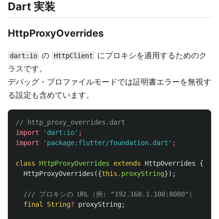
Dart 実装
HttpProxyOverrides
の
にプロキシを適用するためのク
dart:io
HttpClient
ラスです。
デバッグ・プロファイルモードでは証明書エラーを無視す
る設定も含めています。
// http_proxy_overrides.dart
import
'dart:io'
;
import
'package:flutter/foundation.dart'
;
class
HttpProxyOverrides
extends
HttpOverrides
{
HttpProxyOverrides
({
this
.
proxyString
});
/// プロキシの URL（例: "192.168.1.100:8080"）
final
String
?
proxyString
;