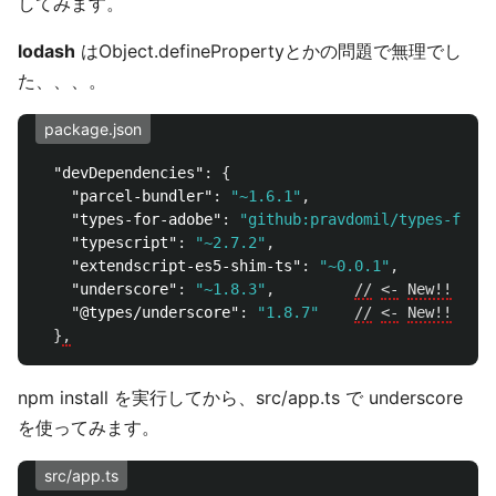
してみます。
lodash
はObject.definePropertyとかの問題で無理でし
た、、、。
package.json
"devDependencies"
:
{
"parcel-bundler"
:
"~1.6.1"
,
"types-for-adobe"
:
"github:pravdomil/types-for-a
"typescript"
:
"~2.7.2"
,
"extendscript-es5-shim-ts"
:
"~0.0.1"
,
"underscore"
:
"~1.8.3"
,
//
<-
New!!
"@types/underscore"
:
"1.8.7"
//
<-
New!!
}
,
npm install を実行してから、src/app.ts で underscore
を使ってみます。
src/app.ts