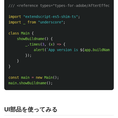
/// <reference types="types-for-adobe/AfterEffects/2
import
"
extendscript-es5-shim-ts
"
;
import
_
from
"
underscore
"
;
class
Main
{
showBuildname
()
{
_
.
times
(
3
,
(
x
)
=>
{
alert
(
`App version is 
${
app
.
buildName
}
( 
});
}
}
const
main
=
new
Main
();
main
.
showBuildname
();
UI部品を使ってみる