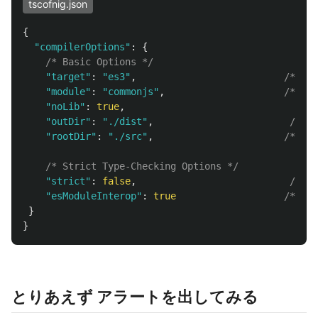
tscofnig.json
{
"
compilerOptions
"
:
{
/* Basic Options */
"
target
"
:
"
es3
"
,
/* Spe
"
module
"
:
"
commonjs
"
,
/* Spe
"
noLib
"
:
true
,
"
outDir
"
:
"
./dist
"
,
/* Re
"
rootDir
"
:
"
./src
"
,
/* Spe
/* Strict Type-Checking Options */
"
strict
"
:
false
,
/* En
"
esModuleInterop
"
:
true
/* Ena
}
}
とりあえず アラートを出してみる