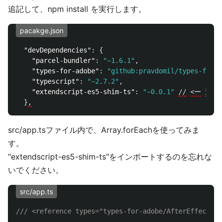
追記して、npm install を実行します。
pacakge.json
"devDependencies"
:
{
"parcel-bundler"
:
"~1.6.1"
,
"types-for-adobe"
:
"github:pravdomil/types-for-a
"typescript"
:
"~2.7.2"
,
"extendscript-es5-shim-ts"
:
"~0.0.1"
//
<ー
追加
}
,
src/app.tsファイル内で、Array.forEachを使ってみま
す。
"extendscript-es5-shim-ts"をインポートするのを忘れな
いでください。
src/app.ts
/// <reference types="types-for-adobe/AfterEffects/2