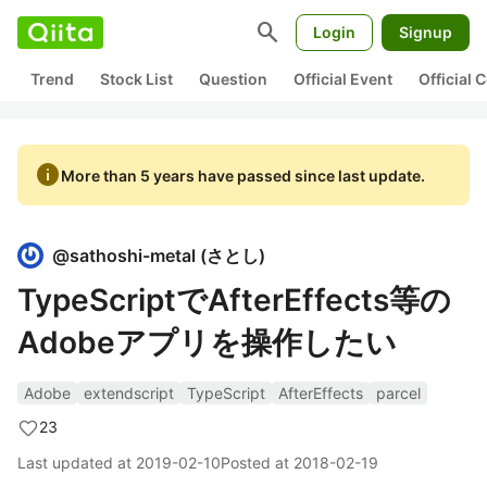
search
Login
Signup
Trend
Stock List
Question
Official Event
Official
info
More than 5 years have passed since last update.
@
sathoshi-metal
(
さとし
)
TypeScriptでAfterEffects等の
Adobeアプリを操作したい
Adobe
extendscript
TypeScript
AfterEffects
parcel
23
Last updated at
2019-02-10
Posted at
2018-02-19