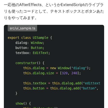
一応他のAfterEffects、というかExtendScriptのライブラ
リも使ったコードとして、テキストボックスとボタンあた
りをやってみます。
src/ui_sample.ts
export
class
UISample
{
dialog
:
Window
;
button
:
Button
;
textbox
:
EditText
;
constructor
()
{
this
.
dialog
=
new
Window
(
"
dialog
"
);
this
.
dialog
.
size
=
[
320
,
240
];
this
.
textbox
=
this
.
dialog
.
add
(
"
edittext
"
,
u
this
.
button
=
this
.
dialog
.
add
(
"
button
"
,
unde
}
show
()
{