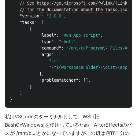
//
See
https://go.microsoft.com/fwlink/?LinkId=
7
//
for
the
documentation
about
the
tasks.json
fo
"version"
:
"2.0.0"
,
"tasks"
:
[
{
"label"
:
"Run App script"
,
"type"
:
"shell"
,
"command"
:
"/mnt/c/Program
\\
 Files/Adobe
"args"
:
[
"-r"
,
"
\"
${workspaceFolder}
\\
dist
\\
app.js
\
],
"problemMatcher"
:
[],
}
]
}
私はVSCodeのターミナルとして、WSL(旧
BashOnWindows)を使用しているため、AfterEffectsのパ
スが /mnt/c... とかになっていますがこの辺は適宜自分の