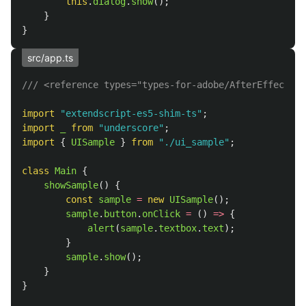
this
.
dialog
.
show
();
}
}
src/app.ts
/// <reference types="types-for-adobe/AfterEffects/2
import
"
extendscript-es5-shim-ts
"
;
import
_
from
"
underscore
"
;
import
{
UISample
}
from
"
./ui_sample
"
;
class
Main
{
showSample
()
{
const
sample
=
new
UISample
();
sample
.
button
.
onClick
=
()
=>
{
alert
(
sample
.
textbox
.
text
);
}
sample
.
show
();
}
}