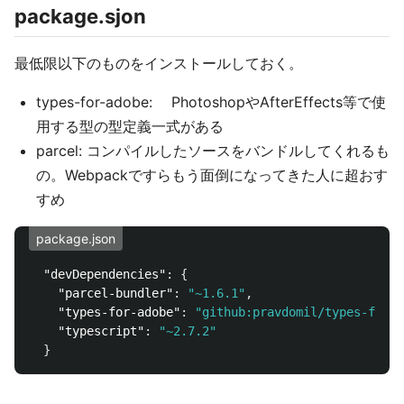
package.sjon
最低限以下のものをインストールしておく。
types-for-adobe: PhotoshopやAfterEffects等で使
用する型の型定義一式がある
parcel: コンパイルしたソースをバンドルしてくれるも
の。Webpackですらもう面倒になってきた人に超おす
すめ
package.json
"devDependencies"
:
{
"parcel-bundler"
:
"~1.6.1"
,
"types-for-adobe"
:
"github:pravdomil/types-for-a
"typescript"
:
"~2.7.2"
}