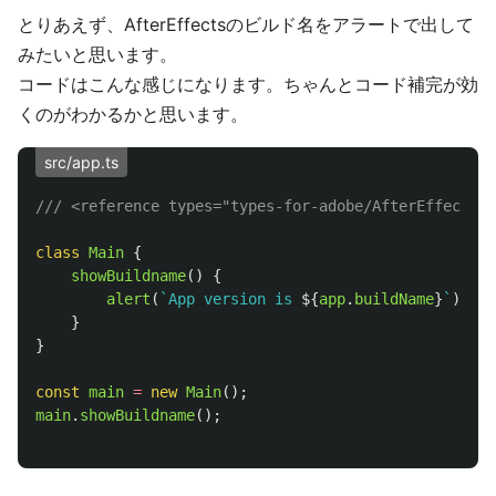
とりあえず、AfterEffectsのビルド名をアラートで出して
みたいと思います。
コードはこんな感じになります。ちゃんとコード補完が効
くのがわかるかと思います。
src/app.ts
/// <reference types="types-for-adobe/AfterEffects/2
class
Main
{
showBuildname
()
{
alert
(
`App version is 
${
app
.
buildName
}
`
);
}
}
const
main
=
new
Main
();
main
.
showBuildname
();