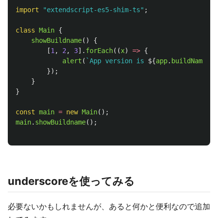
import
"
extendscript-es5-shim-ts
"
;
class
Main
{
showBuildname
()
{
[
1
,
2
,
3
].
forEach
((
x
)
=>
{
alert
(
`App version is 
${
app
.
buildName
}
( 
});
}
}
const
main
=
new
Main
();
main
.
showBuildname
();
underscoreを使ってみる
必要ないかもしれませんが、あると何かと便利なので追加