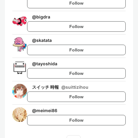
Follow
@
bigdra
Follow
@
skatata
Follow
@
tayoshida
Follow
スイッチ 時報
@
suittizihou
Follow
@
meimei86
Follow