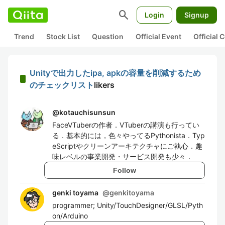
search
Login
Signup
Trend
Stock List
Question
Official Event
Official
Unityで出力したipa, apkの容量を削減するため
のチェックリスト
likers
@
kotauchisunsun
FaceVTuberの作者．VTuberの講演も行ってい
る．基本的には，色々やってるPythonista．Typ
eScriptやクリーンアーキテクチャにご執心．趣
味レベルの事業開発・サービス開発も少々．
Follow
genki toyama
@
genkitoyama
programmer; Unity/TouchDesigner/GLSL/Pyth
on/Arduino