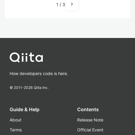
navigate_next
1
/
3
How developers code is here.
© 2011-
2026
Qiita Inc.
Guide & Help
Contents
About
Release Note
Terms
Official Event