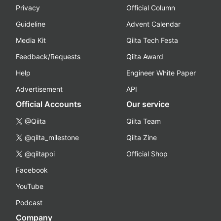
Privacy
Official Column
Guideline
Advent Calendar
Media Kit
Qiita Tech Festa
Feedback/Requests
Qiita Award
Help
Engineer White Paper
Advertisement
API
Official Accounts
Our service
@Qiita
Qiita Team
@qiita_milestone
Qiita Zine
@qiitapoi
Official Shop
Facebook
YouTube
Podcast
Company