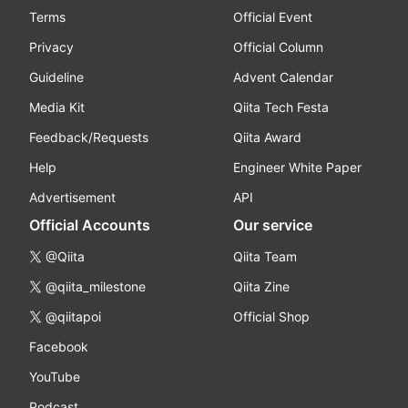
Terms
Official Event
Privacy
Official Column
Guideline
Advent Calendar
Media Kit
Qiita Tech Festa
Feedback/Requests
Qiita Award
Help
Engineer White Paper
Advertisement
API
Official Accounts
Our service
@Qiita
Qiita Team
@qiita_milestone
Qiita Zine
@qiitapoi
Official Shop
Facebook
YouTube
Podcast