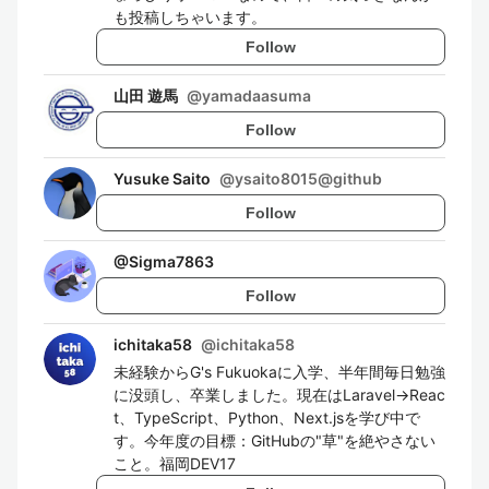
も投稿しちゃいます。
Follow
山田 遊馬
@
yamadaasuma
Follow
Yusuke Saito
@
ysaito8015@github
Follow
@
Sigma7863
Follow
ichitaka58
@
ichitaka58
未経験からG's Fukuokaに入学、半年間毎日勉強
に没頭し、卒業しました。現在はLaravel→Reac
t、TypeScript、Python、Next.jsを学び中で
す。今年度の目標：GitHubの"草"を絶やさない
こと。福岡DEV17