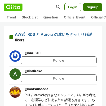
search
Login
Signup
Trend
Stock List
Question
Official Event
Official
AWS】RDS と Aurora の違いをざっくり解説
likers
@
hm1610
Follow
@
liralirako
Follow
@
matsunoeda
PHP/Laravelが好きなエンジニア。UI/UXや考え
方、心理学など技術以外の話題も好きです。 ち
ょっぴりポエマーなので、日々の気づきなんか