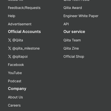
Feedback/Requests
Qiita Award
Help
Engineer White Paper
Advertisement
API
Official Accounts
Our service
@Qiita
Qiita Team
@qiita_milestone
Qiita Zine
@qiitapoi
Official Shop
Facebook
YouTube
Podcast
Company
About Us
Careers