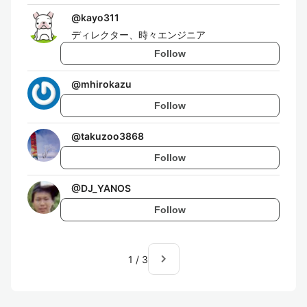
@
kayo311
ディレクター、時々エンジニア
Follow
@
mhirokazu
Follow
@
takuzoo3868
Follow
@
DJ_YANOS
Follow
navigate_next
1
/
3