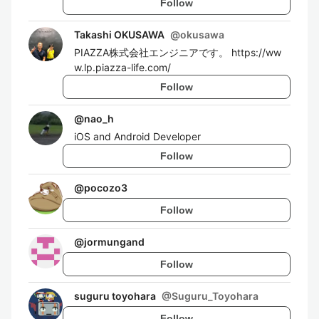
Follow
Takashi OKUSAWA
@
okusawa
PIAZZA株式会社エンジニアです。 https://ww
w.lp.piazza-life.com/
Follow
@
nao_h
iOS and Android Developer
Follow
@
pocozo3
Follow
@
jormungand
Follow
suguru toyohara
@
Suguru_Toyohara
Follow