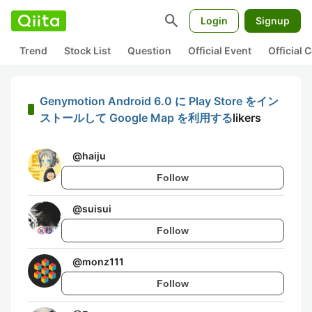
search
Login
Signup
Trend
Stock List
Question
Official Event
Official
Genymotion Android 6.0 に Play Store をイン
ストールして Google Map を利用する
likers
@
haiju
Follow
@
suisui
Follow
@
monz111
Follow