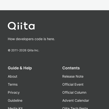
How developers code is here.
© 2011-
2026
Qiita Inc.
Guide & Help
Contents
About
Release Note
Terms
Official Event
Privacy
Official Column
Guideline
Advent Calendar
Media Kit
Qiita Tech Festa