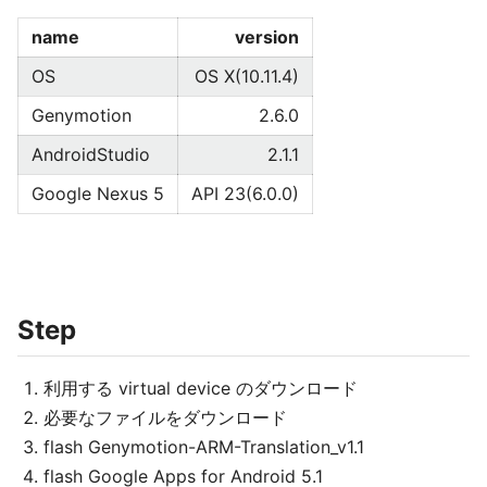
name
version
OS
OS X(10.11.4)
Genymotion
2.6.0
AndroidStudio
2.1.1
Google Nexus 5
API 23(6.0.0)
Step
利用する virtual device のダウンロード
必要なファイルをダウンロード
flash Genymotion-ARM-Translation_v1.1
flash Google Apps for Android 5.1