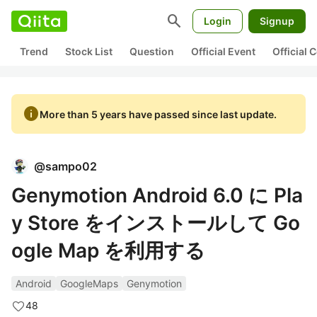
search
Login
Signup
Trend
Stock List
Question
Official Event
Official
info
More than 5 years have passed since last update.
@
sampo02
Genymotion Android 6.0 に Pla
y Store をインストールして Go
ogle Map を利用する
Android
GoogleMaps
Genymotion
48