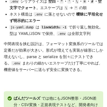
シリアライズは
空白・
・
・
・
・
・空
.env
"
'
\
=
#
文字でクォート
。エスケープは
→
の順
\
"
ネスト構造は
に落とせないので
曖昧に平坦化せ
.env
ず明示的にエラー
は
で折り返し無効化。
js-yaml.dump
lineWidth: -1
型は YAML/JSON で保持、
は全部文字列
.env
中間表現を挟む設計は、フォーマット変換系のツールでは
定番だが効果が大きい。形式が増えても実装が線形にしか
増えないし、parse と serialize を別々にテストでき
る。
まわりの細かいエスケープだけ丁寧にやれば、
.env
機密値をサーバーに送らず安全に変換できる。
ぱんだツールズ
では他にもJSON整形・JSON差
分・CSV変換・正規表現テストなど、開発者向け