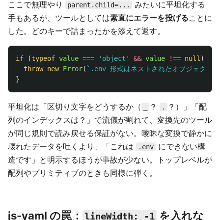
ここで無理やり
みたいに平坦化する
parent.child=...
手もあるが、ツールとしては
素直にエラーを投げる
ことに
した。どのキーで詰まったかを添えて返す。
if 
(
typeof
value
===
'
object
'
&&
value
!==
null
)
{
throw
new
Error
(
`.env 形式はネストされたオブジェクト
}
平坦化は「区切り文字をどうするか（
？
？）」「配
_
.
列のインデックスは？」で流儀が割れて、変換先のツール
が同じ規則で読み戻せる保証がない。曖昧な変換で静かに
壊れたデータを吐くより、「これは
にできない構
.env
造です」と明示するほうが事故が少ない。トップレベルが
配列やプリミティブのときも同様に弾く。
js-yaml の罠：
を入れな
lineWidth: -1