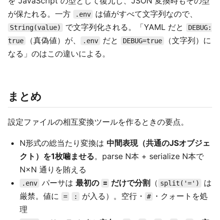
を JavaScript の型として復元し、JSON 変換時もその型
が保たれる。一方
は値がすべて文字列なので、
.env
で文字列化される。「YAML だと
String(value)
DEBUG:
（真偽値）が、
だと
（文字列）に
true
.env
DEBUG=true
なる」のはこの違いによる。
まとめ
設定ファイルの相互変換ツールを作るときの要点。
N形式の総当たり変換は
中間表現（共通のJSオブジェ
クト）を1枚噛ませる
。parse N本 + serialize N本で
N×N 通りを賄える
パーサは
最初の
だけで分割
（
は
.env
=
split('=')
厳禁。値に
が入る）。空行・
・クォートを処
=
:
#
理