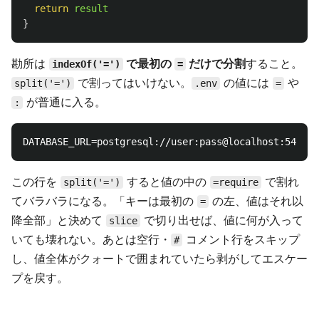
return
result
}
勘所は
で最初の
だけで分割
すること。
indexOf('=')
=
で割ってはいけない。
の値には
や
split('=')
.env
=
が普通に入る。
:
この行を
すると値の中の
で割れ
split('=')
=require
てバラバラになる。「キーは最初の
の左、値はそれ以
=
降全部」と決めて
で切り出せば、値に何が入って
slice
いても壊れない。あとは空行・
コメント行をスキップ
#
し、値全体がクォートで囲まれていたら剥がしてエスケー
プを戻す。