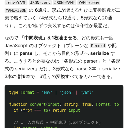
.env→YAML
JSON→.env
JSON→YAML
YAML→.env
の
6通り
。形式が増えるたびに変換関数が二
YAML→JSON
乗で増えていく（4形式なら12通り、5形式なら20通
り）。これを1個ずつ実装するのは保守性が最悪だ。
なので
「中間表現」を1枚噛ませる
。どの形式も一度
JavaScript のオブジェクト（プレーンな
や配
Record
列）に
parse
し、そこから目的の形式へ
serialize
す
る。こうすると必要なのは「各形式の parser」と「各形
式の serializer」だけ。3形式なら parse 3本 + serialize
3本の
計6本
で、6通りの変換すべてをカバーできる。
type
Format
=
'
env
'
|
'
json
'
|
'
yaml
'
function
convert
(
input
:
string
,
from
:
Format
,
to
:
Fo
if 
(
from
===
to
)
return
input
// 1. 入力形式 → 中間表現（JSオブジェクト）