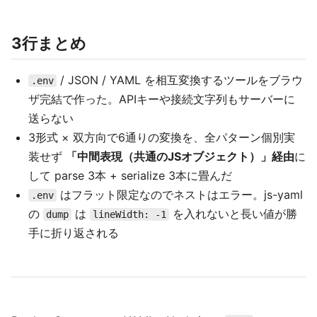
3行まとめ
/ JSON / YAML を相互変換するツールをブラウ
.env
ザ完結で作った。APIキーや接続文字列もサーバーに
送らない
3形式 × 双方向で6通りの変換を、全パターン個別実
装せず
「中間表現（共通のJSオブジェクト）」経由
に
して parse 3本 + serialize 3本に畳んだ
はフラット限定なのでネストはエラー。js-yaml
.env
の
は
を入れないと長い値が勝
dump
lineWidth: -1
手に折り返される