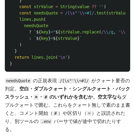
}
const
strValue
=
String
(
value
??
''
)
const
needsQuote
=
/
[\s
"'
\\
=#
]
/
.
test
(
strValue
)
|
lines
.
push
(
needsQuote
?
`
${
key
}
="
${
strValue
.
replace
(
/
\\
/g
,
'
\\\\
'
)
:
`
${
key
}
=
${
strValue
}
`
)
}
return
lines
.
join
(
'
\n
'
)
}
の正規表現
がクォート要否の
needsQuote
/[\s"'\\=#]/
判定。
空白・ダブルクォート・シングルクォート・バック
スラッシュ・
・
のいずれかを含むか、空文字なら
ダ
=
#
ブルクォートで囲む。これらをクォート無しで素のまま書
くと、コメント開始（
）や区切り（
）と誤読された
#
=
り、別ツールの
パーサで値が途中で切れたりす
.env
る。