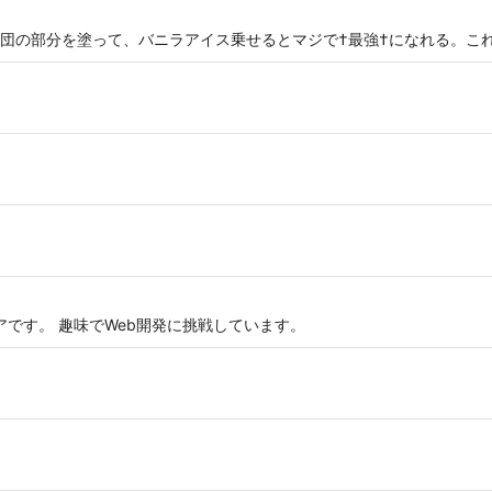
団の部分を塗って、バニラアイス乗せるとマジで†最強†になれる。こ
ニアです。 趣味でWeb開発に挑戦しています。