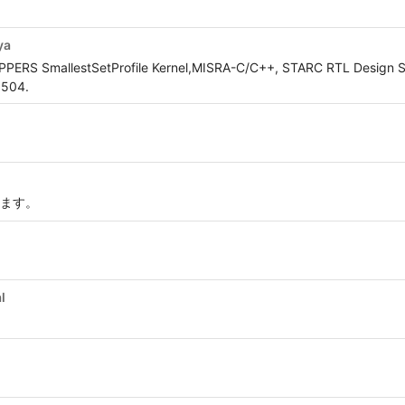
ya
OPPERS SmallestSetProfile Kernel,MISRA-C/C++, STARC RTL Design S
5504.
ます。
l