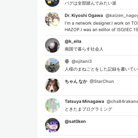
バグは全部踏んでみたい派
Dr. Kiyoshi Ogawa
@
kaizen_nago
I'm a network designer.I work on T
HAZOP.I was an editor of ISO/IEC 1
@
k_eita
南国で暮らす社会人
谷
@
ojitani3
人様のまねごとをした記録を書いてい
ちゃん なか
@
StarChun
Tatsuya Minagawa
@
cha84rakana
ときたまプログラミング
@
sat0ken