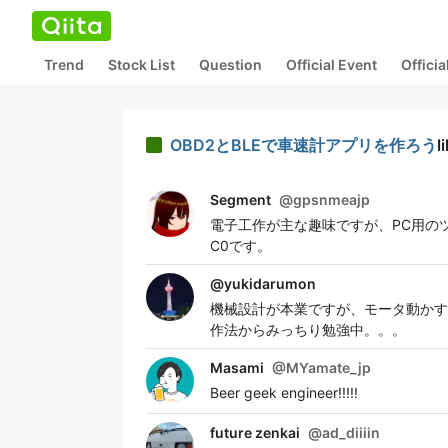
Trend
Stock List
Question
Official Event
Offici
OBD2とBLEで車速計アプリを作ろう
l
Segment
@
gpsnmeajp
電子工作が主な趣味ですが、PC用の
C0です。
@
yukidarumon
機械設計が本業ですが、モータ動かす
作法からみっちり勉強中。。。
Masami
@
MYamate_jp
Beer geek engineer!!!!!
future zenkai
@
ad_diiiin