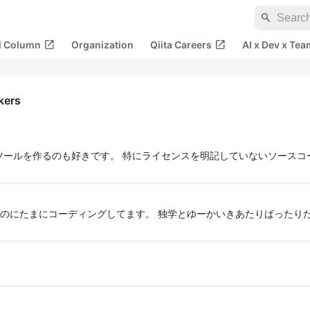
search
open_in_new
open_in_new
al Column
Organization
Qiita Careers
AI x Dev x Tea
ikers
ツールを作るのも好きです。 特にライセンスを明記していないソースコ
のにたまにコーディングしてます。 独学とゆーかいきあたりばったり