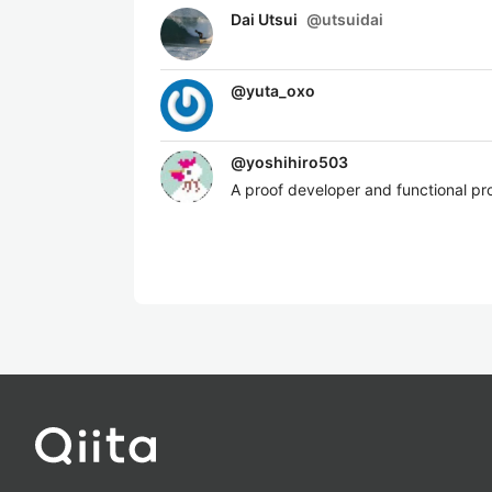
Dai Utsui
@
utsuidai
@
yuta_oxo
@
yoshihiro503
A proof developer and functional pr