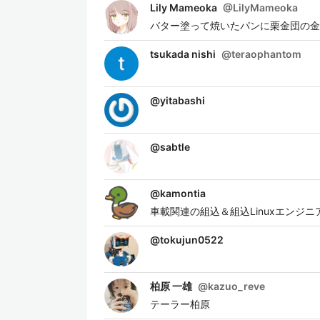
Lily Mameoka
@
LilyMameoka
バター塗って焼いたパンに栗金団の金
tsukada nishi
@
teraophantom
@
yitabashi
@
sabtle
@
kamontia
車載関連の組込＆組込Linuxエンジ
@
tokujun0522
柏原 一雄
@
kazuo_reve
テーラー柏原