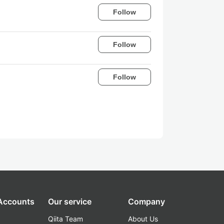
Follow
Follow
Follow
 Accounts
Our service
Company
Qiita Team
About Us