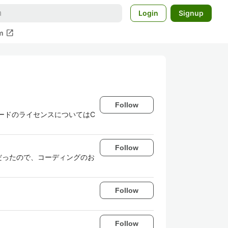
Login
Signup
open_in_new
m
Follow
ードのライセンスについてはC
Follow
だったので、コーディングのお
Follow
Follow