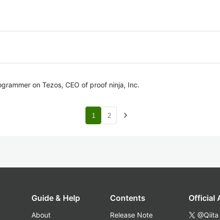
ogrammer on Tezos, CEO of proof ninja, Inc.
navigate_next
1
2
Guide & Help
Contents
Official
About
Release Note
@Qiita