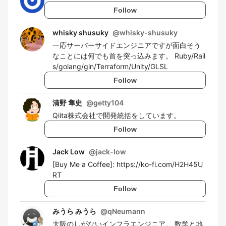
Follow
whisky shusuky
@
whisky-shusuky
一応サーバーサイドエンジニアですが面白そう
なことには何でも首を突っ込みます。 Ruby/Rail
s/golang/gin/Terraform/Unity/GLSL
Follow
清野 隼史
@
getty104
Qiita株式会社で開発統括をしています。
Follow
Jack Low
@
jack-low
[Buy Me a Coffee]: https://ko-fi.com/H2H45U
RT
Follow
みうら みうら
@
qNeumann
大阪のしがないインフラエンジニア。 数学と地