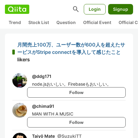
search
Login
Signup
Trend
Stock List
Question
Official Event
Official
月間売上100万、ユーザー数が600人を超えたサ
ービスがStripe connectを導入して感じたこと
likers
@
ddg171
node.jsおいしい。Firebaseもおいしい。
Follow
@
chima91
MAN WITH A MUSIC
Follow
Taiyō Mate
@
SuzukiTT