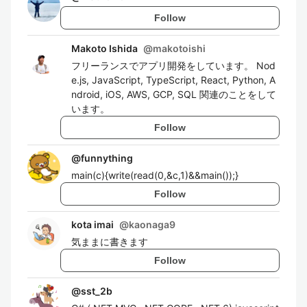
Follow
Makoto Ishida
@
makotoishi
フリーランスでアプリ開発をしています。 Nod
e.js, JavaScript, TypeScript, React, Python, A
ndroid, iOS, AWS, GCP, SQL 関連のことをして
います。
Follow
@
funnything
main(c){write(read(0,&c,1)&&main());}
Follow
kota imai
@
kaonaga9
気ままに書きます
Follow
@
sst_2b