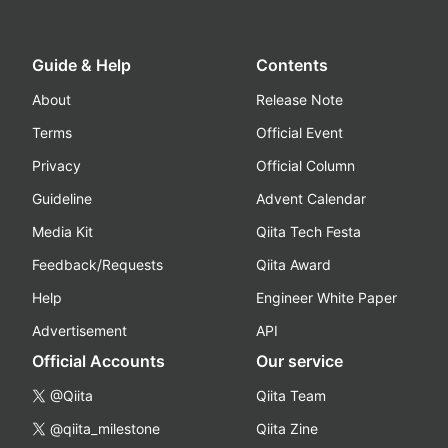
Guide & Help
Contents
About
Release Note
Terms
Official Event
Privacy
Official Column
Guideline
Advent Calendar
Media Kit
Qiita Tech Festa
Feedback/Requests
Qiita Award
Help
Engineer White Paper
Advertisement
API
Official Accounts
Our service
@Qiita
Qiita Team
@qiita_milestone
Qiita Zine