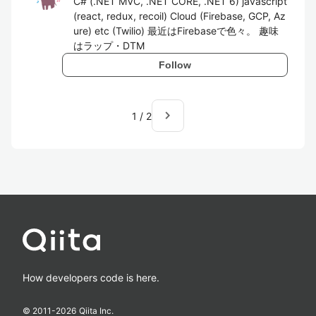
C# (.NET MVC, .NET CORE, .NET 6) javascript
(react, redux, recoil) Cloud (Firebase, GCP, Az
ure) etc (Twilio) 最近はFirebaseで色々。 趣味
はラップ・DTM
Follow
navigate_next
1
/
2
How developers code is here.
© 2011-
2026
Qiita Inc.