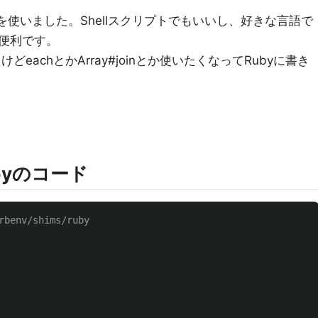
rを使いました。Shellスクリプトでもいいし、好きな言語で
便利です。
どeachとかArray#joinとか使いたくなってRubyに書き
ubyのコード
rbenv/shims/ruby