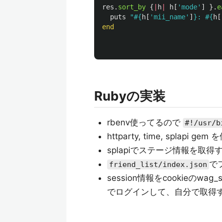
res
.
sort_by
{
|
h
|
h
[
'mode'
]
}.
e
puts
"
#{
h
[
'mii_name'
]
}
: 
#{
h
[
end
Rubyの実装
rbenv使ってるので
#!/usr/b
httparty, time, splapi gem
splapiでステージ情報を取得
で
friend_list/index.json
session情報をcookieの
でログインして、自分で取得