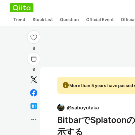
Trend
Stock List
Question
Official Event
Offici
8
9
info
More than 5 years have passed s
@
saboyutaka
BitbarでSpla
more_horiz
示する