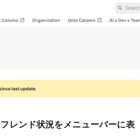
search
open_in_new
open_in_new
al Column
Organization
Qiita Careers
AI x Dev x Tea
ince last update.
toonのフレンド状況をメニューバーに表