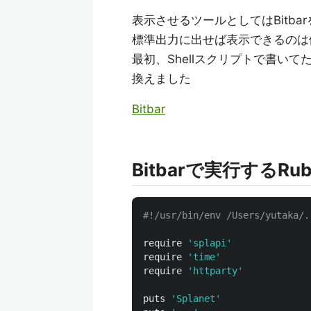
表示させるツールとしてはBitba
標準出力に出せば表示できるのは
最初、Shellスクリプトで書いてたけ
換えました
Bitbar
Bitbarで実行するR
#!/usr/bin/env /Users/yutaka/.
require
'splapi'
require
'time'
require
'httparty'
puts
'Splanet'