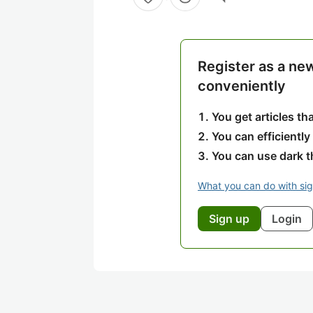
Register as a ne
conveniently
You get articles t
You can efficiently
You can use dark 
What you can do with si
Sign up
Login