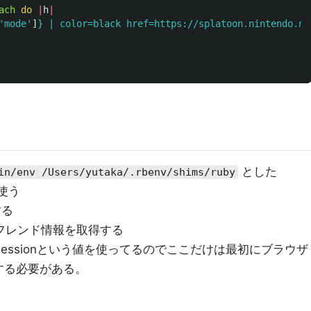
ach
do
|
h
|
'mode'
]
}
 | color=black href=https://splatoon.nintendo.ne
とした
in/env /Users/yutaka/.rbenv/shims/ruby
 を使う
する
フレンド情報を取得する
wag_sessionという値を使ってるのでここだけは最初にブラウザ
する必要がある。