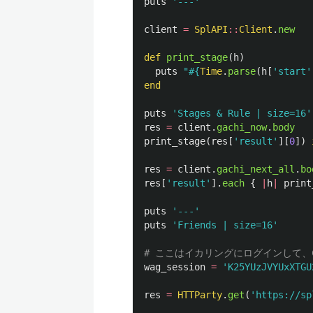
puts
'---'
client
=
SplAPI
::
Client
.
new
def
print_stage
(
h
)
puts
"
#{
Time
.
parse
(
h
[
'start'
end
puts
'Stages & Rule | size=16'
res
=
client
.
gachi_now
.
body
print_stage
(
res
[
'result'
][
0
])
res
=
client
.
gachi_next_all
.
bo
res
[
'result'
].
each
{
|
h
|
print
puts
'---'
puts
'Friends | size=16'
# ここはイカリングにログインして、Co
wag_session
=
'K25YUzJVYUxXTGU
res
=
HTTParty
.
get
(
'https://sp