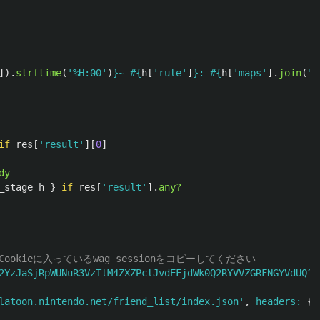
]).
strftime
(
'%H:00'
)
}
~ 
#{
h
[
'rule'
]
}
: 
#{
h
[
'maps'
].
join
(
',
if
res
[
'result'
][
0
]
dy
_stage
h
}
if
res
[
'result'
].
any?
okieに入っているwag_sessionをコピーしてください
2YzJaSjRpWUNuR3VzTlM4ZXZPclJvdEFjdWk0Q2RYVVZGRFNGYVdUQ1h
latoon.nintendo.net/friend_list/index.json'
,
headers: 
{