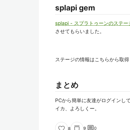
splapi gem
splapi - スプラトゥーンのス
させてもらいました。
ステージの情報はこちらから取得
まとめ
PCから簡単に友達がログインし
イカ、よろしくー。
comment
9
0
8