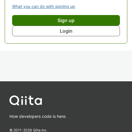
What you can do with signing up
Sign up
Login
How developers code is here.
© 2011-
2026
Qiita Inc.