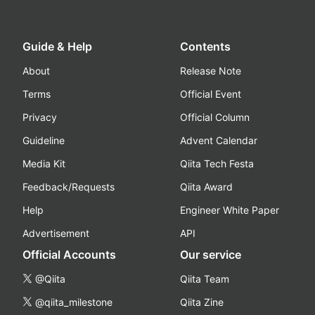
Guide & Help
Contents
About
Release Note
Terms
Official Event
Privacy
Official Column
Guideline
Advent Calendar
Media Kit
Qiita Tech Festa
Feedback/Requests
Qiita Award
Help
Engineer White Paper
Advertisement
API
Official Accounts
Our service
@Qiita
Qiita Team
@qiita_milestone
Qiita Zine