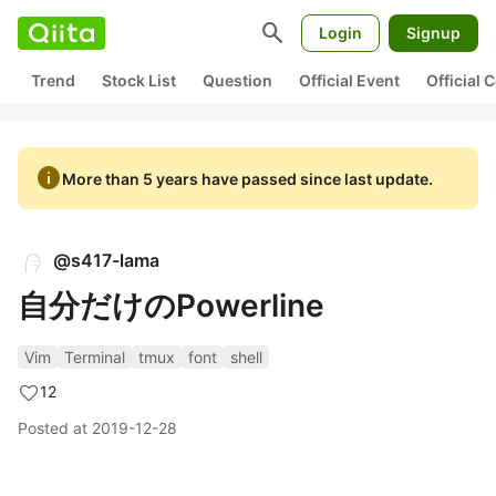
search
Login
Signup
Trend
Stock List
Question
Official Event
Official
info
More than 5 years have passed since last update.
@
s417-lama
自分だけのPowerline
Vim
Terminal
tmux
font
shell
12
Posted at
2019-12-28