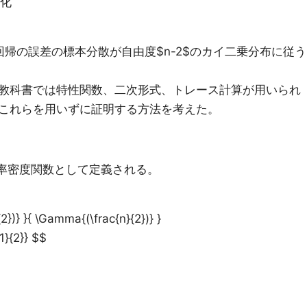
化
帰の誤差の標本分散が自由度$n-2$のカイ二乗分布に従う
教科書では特性関数、二次形式、トレース計算が用いられ
これらを用いずに証明する方法を考えた。
確率密度関数として定義される。
2})} }{ \Gamma{(\frac{n}{2})} }
1}{2}} $$