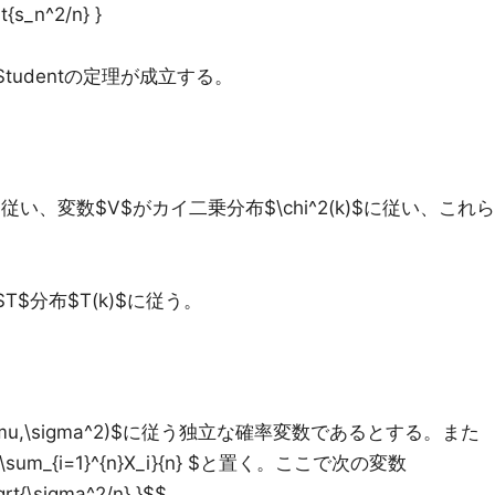
rt{s_n^2/n} }
tudentの定理が成立する。
$に従い、変数$V$がカイ二乗分布$\chi^2(k)$に従い、これら
$分布$T(k)$に従う。
$N(\mu,\sigma^2)$に従う独立な確率変数であるとする。また
c{ \sum_{i=1}^{n}X_i}{n} $と置く。ここで次の変数
sqrt{\sigma^2/n} }$$