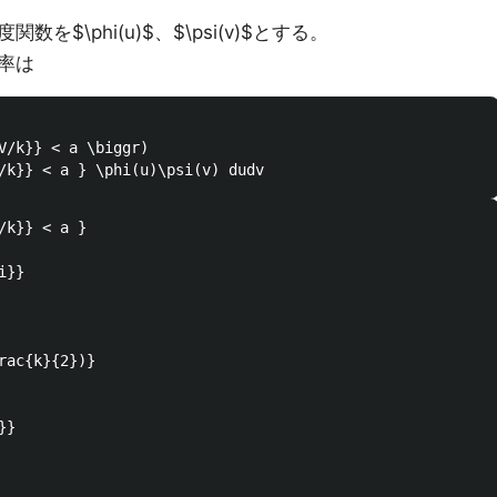
$\phi(u)$、$\psi(v)$とする。
確率は
V/k}} < a \biggr) 

k}} < a }

}}

rac{k}{2})}

}
