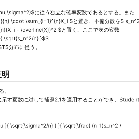
$N(\mu,\sigma^2)$に従う独立な確率変数であるとする。また
{1}{n} \cdot \sum_{i=1}^{n}X_i $と置き、不偏分散を$ s_n^
i=1}^{n}(X_i - \overline{X})^2 $と置く。ここで次の変数
}{ \sqrt{s_n^2/n} }$$
$T$分布に従う。
証明
る。
4に示す変数に対して補題2.1を適用することができ、Studen
mu }{ \sqrt{\sigma^2/n} } }{ \sqrt{\frac{ (n-1)s_n^2 /