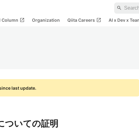
search
open_in_new
open_in_new
al Column
Organization
Qiita Careers
AI x Dev x Tea
ince last update.
についての証明