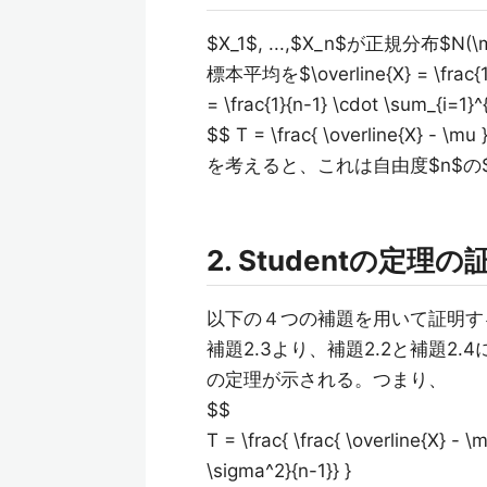
$X_1$, ...,$X_n$が正規分布
標本平均を$\overline{X} = \frac
= \frac{1}{n-1} \cdot \sum_{
$$ T = \frac{ \overline{X} - \mu 
を考えると、これは自由度$n$の
2. Studentの定理の
以下の４つの補題を用いて証明す
補題2.3より、補題2.2と補題2.
の定理が示される。つまり、
$$
T = \frac{ \frac{ \overline{X} - \
\sigma^2}{n-1}} }