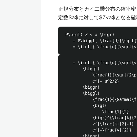
正規分布とカイ二乗分布の確率密度関数を
定数$a$に対して$Z<a$となる
 P\bigl( Z < a \bigr) 

    = P\biggl( \frac{U}{\sqrt{
    = \iint_{ \frac{u}{\sqrt{v/
        \biggl(

            \frac{1}{\sqrt{2\pi
            e^{- u^2/2}

        \biggr)

        \biggl(

            \frac{1}{\Gamma(\f
            \bigl(

                \frac{1}{2}

            \bigr)^{\frac{k}{2}
            v^{\frac{k}{2}-1}

            e^{-\frac{v}{2}}

        \biggr)
