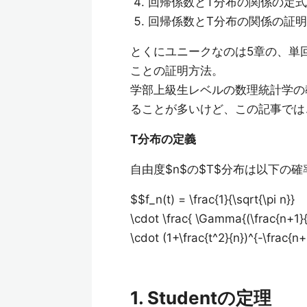
回帰係数とT分布の関係の定式
回帰係数とT分布の関係の証明
とくにユニークなのは5章の、単回
ことの証明方法。
学部上級生レベルの数理統計学の
ることが多いけど、この記事では
T分布の定義
自由度$n$の$T$分布は以下の
$$f_n(t) = \frac{1}{\sqrt{\pi n}}
\cdot \frac{ \Gamma{(\frac{n+1}{
\cdot (1+\frac{t^2}{n})^{-\frac{n+
1. Studentの定理