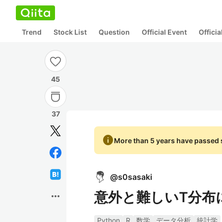
Trend
Stock List
Question
Official Event
Offici
45
37
info
More than 5 years have passed s
@
s0sasaki
意外と難しいT分布
more_horiz
Python
R
数学
データ分析
統計学