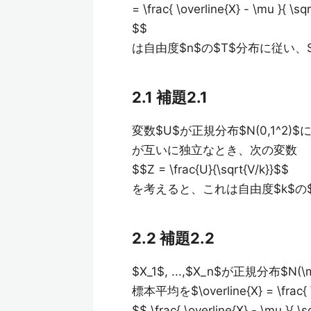
= \frac{ \overline{X} - \mu }{ \sq
$$
は自由度$n$の$T$分布に従い、S
2.1 補題2.1
変数$U$が正規分布$N(0,1^2)
が互いに独立なとき、次の変数
$$Z = \frac{U}{\sqrt{V/k}}$$
を考えると、これは自由度$k$の$T
2.2 補題2.2
$X_1$, ...,$X_n$が正規分布
標本平均を$\overline{X} = \fra
$$ \frac{ \overline{X} - \mu }{ \