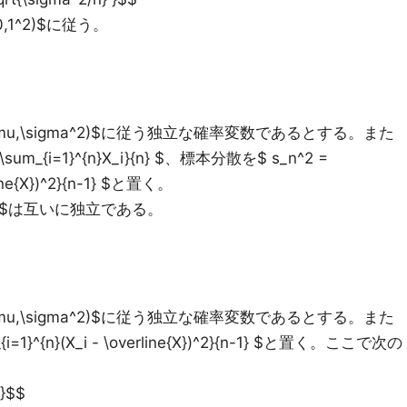
1^2)$に従う。
$N(\mu,\sigma^2)$に従う独立な確率変数であるとする。また
 \sum_{i=1}^{n}X_i}{n} $、標本分散を$ s_n^2 =
rline{X})^2}{n-1} $と置く。
_n^2$は互いに独立である。
$N(\mu,\sigma^2)$に従う独立な確率変数であるとする。また
i=1}^{n}(X_i - \overline{X})^2}{n-1} $と置く。ここで次の
 }$$