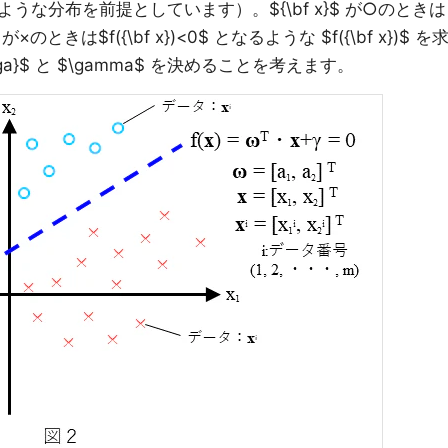
な分布を前提としています）。${\bf x}$ が○のときは
}$ が×のときは$f({\bf x})<0$ となるような $f({\bf x})$ を
ga}$ と $\gamma$ を決めることを考えます。