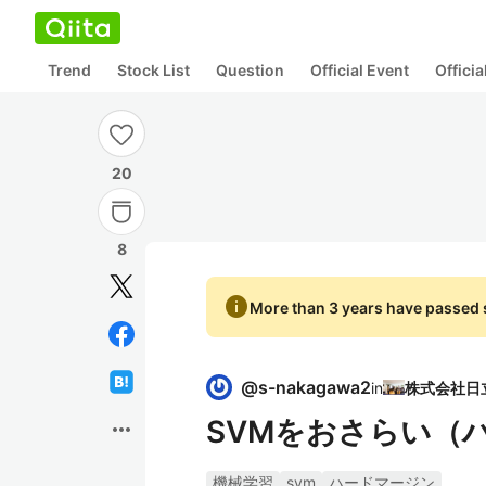
Trend
Stock List
Question
Official Event
Offici
20
8
info
More than 3 years have passed s
@
s-nakagawa2
in
SVMをおさらい（
more_horiz
機械学習
svm
ハードマージン