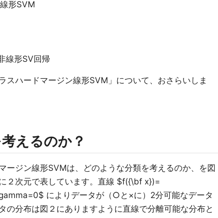
線形SVM
非線形SV回帰
クラスハードマージン線形SVM」について、おさらいしま
を考えるのか？
ージン線形SVMは、どのような分類を考えるのか、を図
元で表しています。直線 $f({\bf x})=
\bf x} + \gamma=0$ によりデータが（○と×に）2分可能なデータ
タの分布は図２にありますように直線で分離可能な分布と