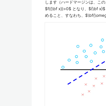
します（ハードマージンは、このよう
$f({\bf x})>0$ となり、${\bf x
めること、すなわち、$\bf{\ome