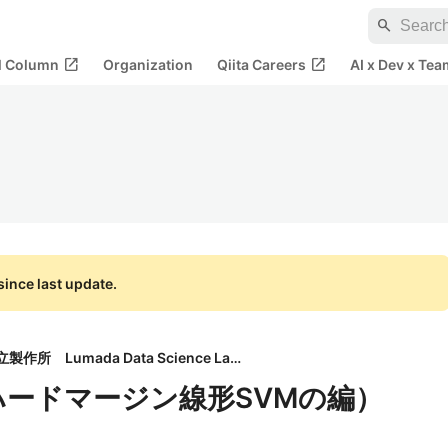
search
open_in_new
open_in_new
al Column
Organization
Qiita Careers
AI x Dev x Tea
ince last update.
株式会社日立製作所 Lumada Data Science Lab.
ハードマージン線形SVMの編）