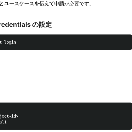
D とユースケースを伝えて申請
が必要です。
 Credentials の設定
ect-id>
