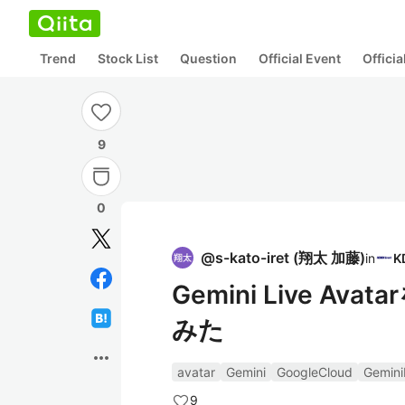
Trend
Stock List
Question
Official Event
Offici
9
0
@
s-kato-iret
(
翔太 加藤
)
in
Gemini Live 
みた
more_horiz
avatar
Gemini
GoogleCloud
Gemini
9