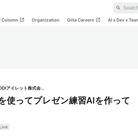
search
open_in_new
open_in_new
al Column
Organization
Qiita Careers
AI x Dev x Tea
KDDIアイレット株式会社
Avatarを使ってプレゼン練習AIを作って
Live