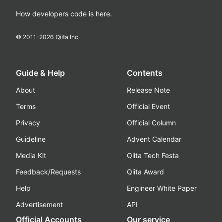
How developers code is here.
© 2011-
2026
Qiita Inc.
Guide & Help
Contents
About
Release Note
Terms
Official Event
Privacy
Official Column
Guideline
Advent Calendar
Media Kit
Qiita Tech Festa
Feedback/Requests
Qiita Award
Help
Engineer White Paper
Advertisement
API
Official Accounts
Our service