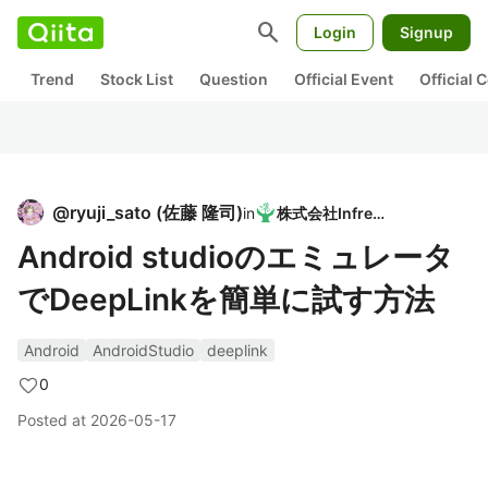
search
Login
Signup
Trend
Stock List
Question
Official Event
Official
@
ryuji_sato
(
佐藤 隆司
)
in
株式会社Infreed
Android studioのエミュレータ
でDeepLinkを簡単に試す方法
Android
AndroidStudio
deeplink
0
Posted at
2026-05-17