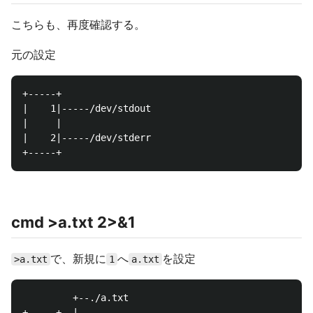
こちらも、再度確認する。
元の設定
+-----+

|    1|-----/dev/stdout

|     |

|    2|-----/dev/stderr

cmd >a.txt 2>&1
で、新規に
へ
を設定
>a.txt
1
a.txt
         +--./a.txt

+-----+  |
