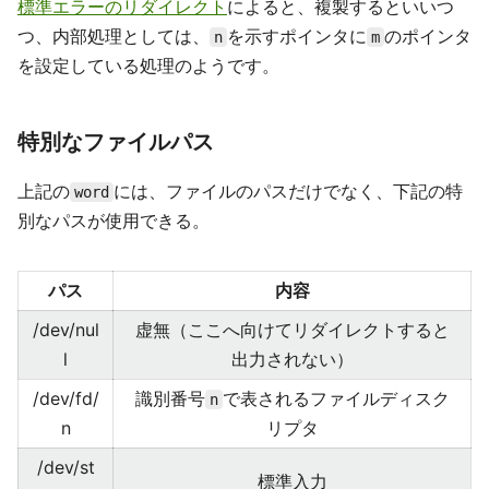
標準エラーのリダイレクト
によると、複製するといいつ
つ、内部処理としては、
を示すポインタに
のポインタ
n
m
を設定している処理のようです。
特別なファイルパス
上記の
には、ファイルのパスだけでなく、下記の特
word
別なパスが使用できる。
パス
内容
/dev/nul
虚無（ここへ向けてリダイレクトすると
l
出力されない）
/dev/fd/
識別番号
で表されるファイルディスク
n
n
リプタ
/dev/st
標準入力