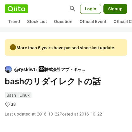
search
Login
Signup
Trend
Stock List
Question
Official Event
Official
info
More than 5 years have passed since last update.
@
ryskiwt
in
株式会社アプトポッド
bashのリダイレクトの話
Bash
Linux
38
Last updated at
2016-10-22
Posted at
2016-10-22