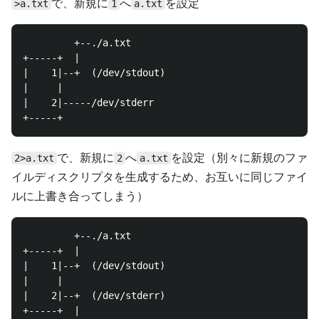
で、新規に
へ
を設定
>a.txt
1
a.txt
         +--./a.txt

+-----+  |

|    1|--+  (/dev/stdout)

|     |

|    2|-----/dev/stderr

で、新規に
へ
を設定（別々に新規のファ
2>a.txt
2
a.txt
イルディスクリプタを生成するため、お互いに同じファイ
ルに上書き合ってしまう）
         +--./a.txt

+-----+  |

|    1|--+  (/dev/stdout)

|     |

|    2|--+  (/dev/stderr)

+-----+  |
