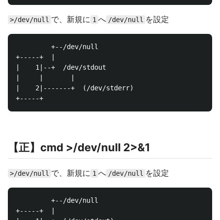
で、新規に
へ
を設定
>/dev/null
1
/dev/null
         +--/dev/null

+-----+  |

|    1|--+  /dev/stdout

|     |       |

|    2|-------+  (/dev/stderr)

【正】cmd >/dev/null 2>&1
で、新規に
へ
を設定
>/dev/null
1
/dev/null
         +--/dev/null

+-----+  |
