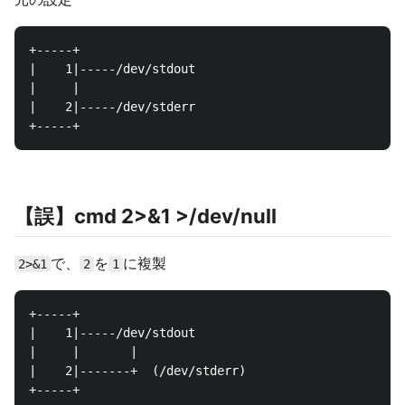
+-----+

|    1|-----/dev/stdout

|     |

|    2|-----/dev/stderr

【誤】cmd 2>&1 >/dev/null
で、
を
に複製
2>&1
2
1
+-----+

|    1|-----/dev/stdout

|     |       |

|    2|-------+  (/dev/stderr)
