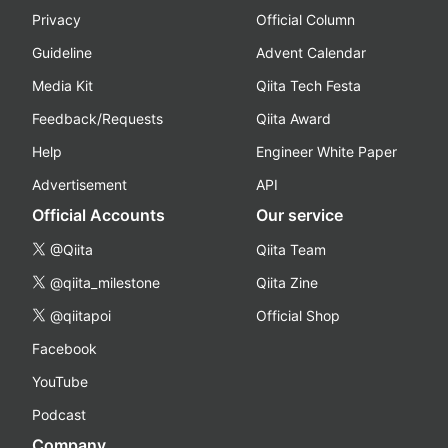
Privacy
Official Column
Guideline
Advent Calendar
Media Kit
Qiita Tech Festa
Feedback/Requests
Qiita Award
Help
Engineer White Paper
Advertisement
API
Official Accounts
Our service
@Qiita
Qiita Team
@qiita_milestone
Qiita Zine
@qiitapoi
Official Shop
Facebook
YouTube
Podcast
Company