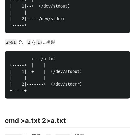
|    1|--+  (/dev/stdout)

|     |

|    2|-----/dev/stderr

で、
を
に複製
2>&1
2
1
         +--./a.txt

+-----+  |    |

|    1|--+    |  (/dev/stdout)

|     |       |

|    2|-------+  (/dev/stderr)

cmd >a.txt 2>a.txt