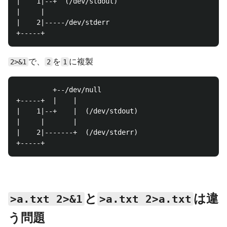
|    1|--+  (/dev/stdout)

|     |

|    2|-----/dev/stderr

で、
を
に複製
2>&1
2
1
         +--/dev/null

+-----+  |    |

|    1|--+    |  (/dev/stdout)

|     |       |

|    2|-------+  (/dev/stderr)

と
は違
>a.txt 2>&1
>a.txt 2>a.txt
う問題