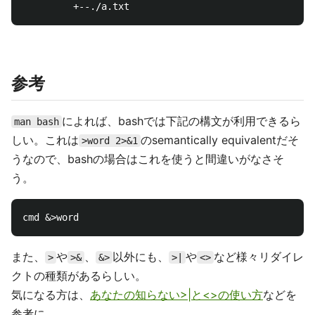
参考
によれば、bashでは下記の構文が利用できるら
man bash
しい。これは
のsemantically equivalentだそ
>word 2>&1
うなので、bashの場合はこれを使うと間違いがなさそ
う。
また、
や
、
以外にも、
や
など様々リダイレ
>
>&
&>
>|
<>
クトの種類があるらしい。
気になる方は、
あなたの知らない>|と<>の使い方
などを
参考に。