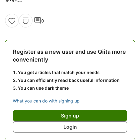
comment
0
Register as a new user and use Qiita more
conveniently
You get articles that match your needs
You can efficiently read back useful information
You can use dark theme
What you can do with signing up
Sign up
Login