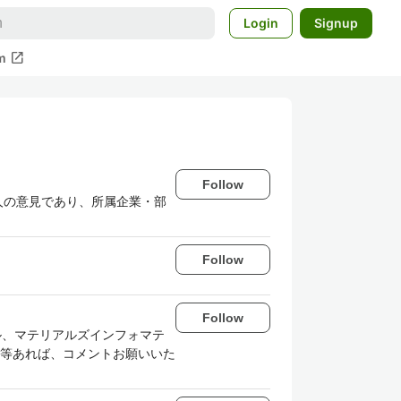
Login
Signup
open_in_new
m
Follow
容は私個人の意見であり、所属企業・部
Follow
Follow
帰モデル、マテリアルズインフォマテ
摘等あれば、コメントお願いいた