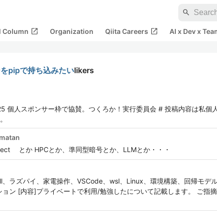
search
open_in_new
open_in_new
al Column
Organization
Qiita Careers
AI x Dev x Tea
ジをpipで持ち込みたい
likers
to 2024/2025 個人スポンサー枠で協賛。つくろか！実行委員会 # 投稿内
。
umatan
on Architect とか HPCとか、準同型暗号とか、LLMとか・・・
n、shell、ラズパイ、家電操作、VSCode、wsl、Linux、環境構築、回
ョン [内容]プライベートで利用/勉強したについて記載します。 ご指