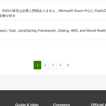
。SNSの発言は企業と関係ありません。Microsoft Azure 中心に PaaS
全般が好き
React, Vue), Java(Spring Framework), Golang, AWS, and Mixed Realit
navigate_next
1
2
3
4
Guide & Help
Contents
Official