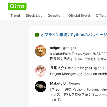
Trend
Stock List
Question
Official Event
Offici
オフライン環境にPythonのパッケー
seigot
@
seigot
# MakerFaire Tokyo/Kyo
門見解を代表するものではありません
長尾 太介 (Daisuke Nagao)
@
daik
Project Manager とか Soluti
Makoto U.
@
egoo
[スキル・興味]Python、Fortra
ィクス、材料/プロセス系シミュレーシ
します。