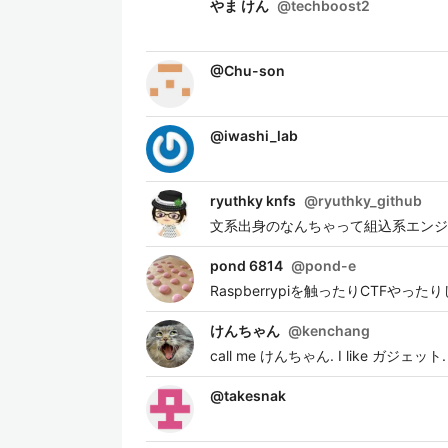
やま けん
@
techboost2
@
Chu-son
@
iwashi_lab
ryuthky knfs
@
ryuthky_github
文系出身のなんちゃって組込系エンジニ
pond 6814
@
pond-e
Raspberrypiを触ったりCTFやった
けんちゃん
@
kenchang
call me けんちゃん. I like ガ
@
takesnak