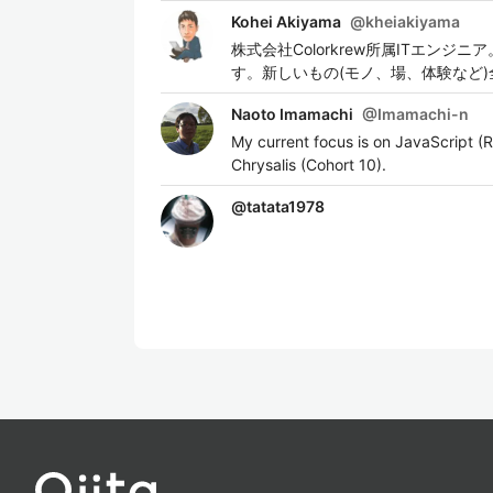
Kohei Akiyama
@
kheiakiyama
株式会社Colorkrew所属ITエンジニア
す。新しいもの(モノ、場、体験など)
Naoto Imamachi
@
Imamachi-n
My current focus is on JavaScript (
Chrysalis (Cohort 10).
@
tatata1978