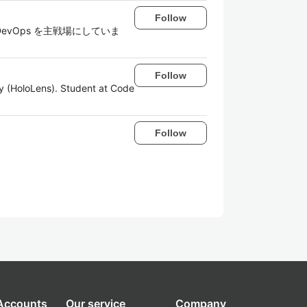
Follow
/DevOps を主戦場にしていま
Follow
y (HoloLens). Student at Code
Follow
 Accounts
Our service
Company