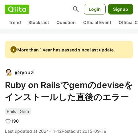
search
Login
Signup
Trend
Stock List
Question
Official Event
Official
info
More than 1 year has passed since last update.
@
ryouzi
Ruby on Railsでgemのdeviseを
インストールした直後のエラー
Rails
Gem
190
Last updated at
2024-11-12
Posted at
2015-09-19