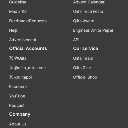
Guideline
Advent Calendar
Media Kit
Qiita Tech Festa
Feedback/Requests
Qiita Award
Help
Engineer White Paper
Advertisement
API
Official Accounts
Our service
@Qiita
Qiita Team
@qiita_milestone
Qiita Zine
@qiitapoi
Official Shop
Facebook
YouTube
Podcast
Company
About Us