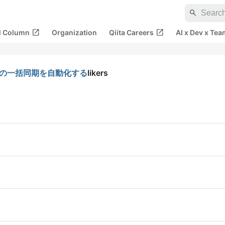
search
open_in_new
open_in_new
al Column
Organization
Qiita Careers
AI x Dev x Tea
で設計書の一括同期を自動化する
likers