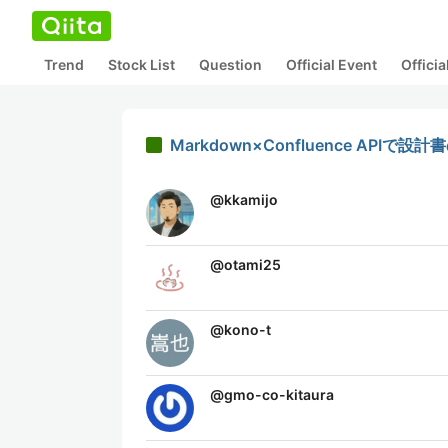
Trend
Stock List
Question
Official Event
Offici
Markdown×Confluence API
@
kkamijo
@
otami25
@
kono-t
@
gmo-co-kitaura