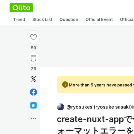
Trend
Stock List
Question
Official Event
Offici
59
26
info
More than 5 years have passed s
@
ryosukes
(
ryosuke sasaki
)
i
create-nuxt
more_horiz
ォーマットエラー