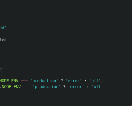
ed
'
les
e
NODE_ENV
===
'
production
'
?
'
error
'
:
'
off
'
,
.
NODE_ENV
===
'
production
'
?
'
error
'
:
'
off
'