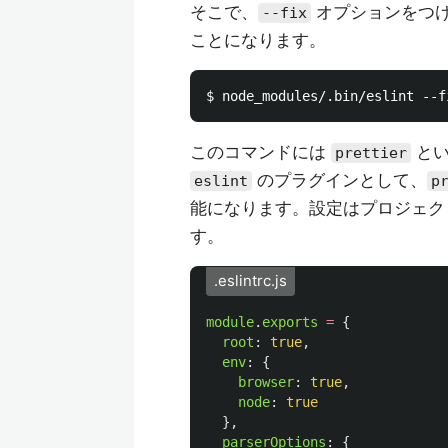
そこで、
オプションをつ
--fix
ことになります。
このコマンドには
とい
prettier
のプラグインとして、
eslint
p
能になります。設定はプロジェ
す。
.eslintrc.js
module
.
exports
=
{
root
:
true
,
env
:
{
browser
:
true
,
node
:
true
},
parserOptions
:
{