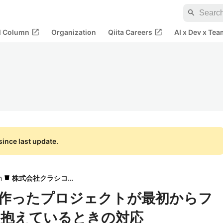
search
open_in_new
open_in_new
al Column
Organization
Qiita Careers
AI x Dev x Tea
ince last update.
n
株式会社クラシコム
-appで作ったプロジェクトが最初からフ
を抱えているときの対応