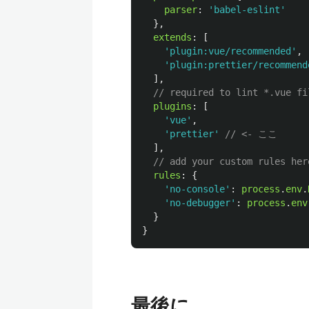
parser
:
'
babel-eslint
'
},
extends
:
[
'
plugin:vue/recommended
'
,
'
plugin:prettier/recommend
],
// required to lint *.vue fi
plugins
:
[
'
vue
'
,
'
prettier
'
// <- ここ
],
// add your custom rules her
rules
:
{
'
no-console
'
:
process
.
env
.
'
no-debugger
'
:
process
.
env
}
}
最後に