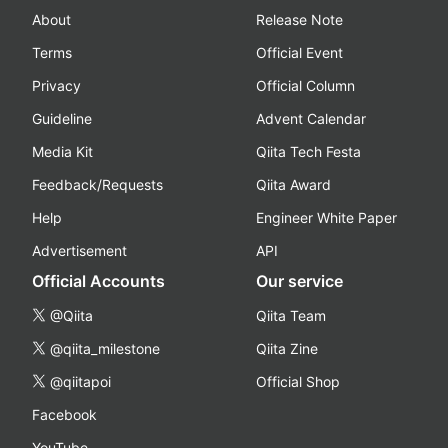
About
Release Note
Terms
Official Event
Privacy
Official Column
Guideline
Advent Calendar
Media Kit
Qiita Tech Festa
Feedback/Requests
Qiita Award
Help
Engineer White Paper
Advertisement
API
Official Accounts
Our service
@Qiita
Qiita Team
@qiita_milestone
Qiita Zine
@qiitapoi
Official Shop
Facebook
YouTube