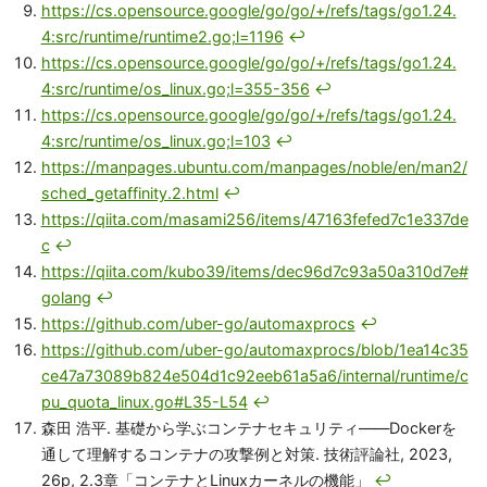
https://cs.opensource.google/go/go/+/refs/tags/go1.24.
4:src/runtime/runtime2.go;l=1196
↩
https://cs.opensource.google/go/go/+/refs/tags/go1.24.
4:src/runtime/os_linux.go;l=355-356
↩
https://cs.opensource.google/go/go/+/refs/tags/go1.24.
4:src/runtime/os_linux.go;l=103
↩
https://manpages.ubuntu.com/manpages/noble/en/man2/
sched_getaffinity.2.html
↩
https://qiita.com/masami256/items/47163fefed7c1e337de
c
↩
https://qiita.com/kubo39/items/dec96d7c93a50a310d7e#
golang
↩
https://github.com/uber-go/automaxprocs
↩
https://github.com/uber-go/automaxprocs/blob/1ea14c35
ce47a73089b824e504d1c92eeb61a5a6/internal/runtime/c
pu_quota_linux.go#L35-L54
↩
森田 浩平. 基礎から学ぶコンテナセキュリティ――Dockerを
通して理解するコンテナの攻撃例と対策. 技術評論社, 2023,
26p, 2.3章「コンテナとLinuxカーネルの機能」
↩