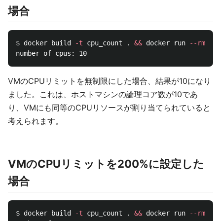
場合
$ 
docker build 
-t
 cpu_count 
.
&&
 docker run 
--rm
 cpu
VMのCPUリミットを無制限にした場合、結果が10になり
ました。これは、ホストマシンの論理コア数が10であ
り、VMにも同等のCPUリソースが割り当てられていると
考えられます。
VMのCPUリミットを200%に設定した
場合
$ 
docker build 
-t
 cpu_count 
.
&&
 docker run 
--rm
 cpu