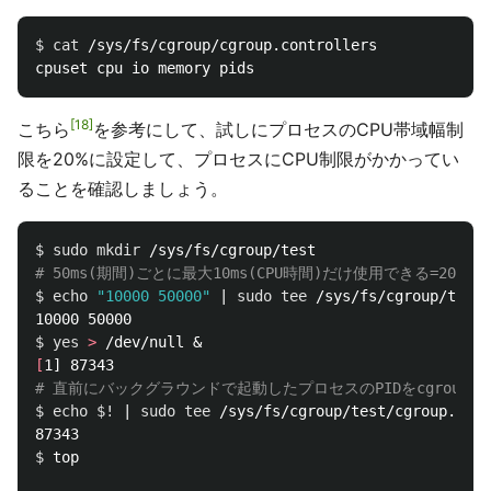
$ 
cat
 /sys/fs/cgroup/cgroup.controllers 

18
こちら
を参考にして、試しにプロセスのCPU帯域幅制
限を20%に設定して、プロセスにCPU制限がかかってい
ることを確認しましょう。
$ 
sudo mkdir
# 50ms(期間)ごとに最大10ms(CPU時間)だけ使用できる=20%を
$ 
echo
"10000 50000"
 | 
sudo tee
 /sys/fs/cgroup/test/
$ 
yes
>
[
# 直前にバックグラウンドで起動したプロセスのPIDをcgroup.p
$ 
echo
$!
 | 
sudo tee
 /sys/fs/cgroup/test/cgroup.proc
$ 
top
