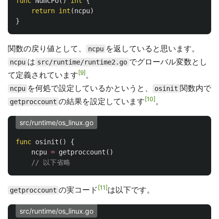
func
NumCPU
()
int
{
return
int
(
ncpu
)
}
関数の戻り値として、
を返していると思います。
ncpu
は
でグローバル変数とし
ncpu
src/runtime/runtime2.go
9
て定義されています
。
を何処で設定しているかというと、
関数内で
ncpu
osinit
10
の結果を設定しています
。
getproccount
src/runtime/os_linux.go
func
osinit
()
{
ncpu
=
getproccount
()
// 以下省略
11
の実コード
は以下です。
getproccount
src/runtime/os_linux.go