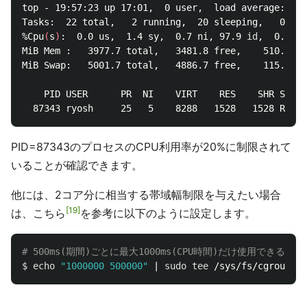
top - 19:57:23 up 17:01,  0 user,  load average: 0.0
Tasks:  22 total,   2 running,  20 sleeping,   0 sto
%Cpu
(
s
)
:  0.0 us,  1.4 sy,  0.7 ni, 97.9 
id
,  0.0 wa
MiB Mem :   3977.7 total,   3481.8 free,    510.9 us
MiB Swap:   5001.7 total,   4886.7 free,    115.0 us
    PID USER      PR  NI    VIRT    RES    SHR S  %C
  87343 ryosh     25   5    8288   1528   1528 R  20
PID=87343のプロセスのCPU利用率が20%に制限されて
いることが確認できます。
他には、2コア分に相当する帯域幅制限を与えたい場合
19
は、こちら
を参考に以下のように設定します。
# 500ms(期間)ごとに最大1000ms(CPU時間)だけ使用できる=
$ 
echo
"1000000 500000"
 | 
sudo tee