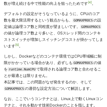
4
数が増え続ける中で性能の向上を狙ったためです
。
デフォルトの設定がそうなっているように、CPUのコア
数を最大限活用するという観点からも、
の設
GOMAXPROCS
定値は論理コア数と同程度が望ましいです。
GOMAXPROCS
の値が論理コア数より多いと、OSスレッド間のコンテキ
ストスイッチが増加しスイッチングコストが掛かってしま
5
います
。
しかし、Dockerなどのコンテナ環境ではCPU帯域幅に制
限がかかっている場合があり、必ずしも
の値
GOMAXPROCS
を
で取得される論理コア数と合わせるこ
runtime.NumCPU
とが最適とは限りません。
本記事では、この問題がなぜ発生するのか、そして
の適切な設定方法について解説します。
GOMAXPROCS
なお、ここでいうコンテナとは、Linux上で動くLinuxコン
テナと、それを動かす技術Dockerのことを指します。