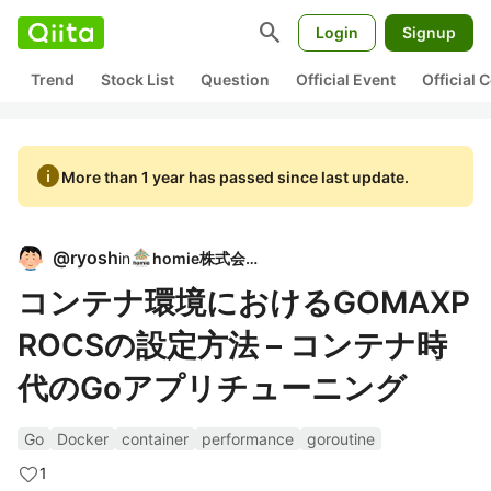
search
Login
Signup
Trend
Stock List
Question
Official Event
Official
info
More than 1 year has passed since last update.
@
ryosh
in
homie株式会社
コンテナ環境におけるGOMAXP
ROCSの設定方法 – コンテナ時
代のGoアプリチューニング
Go
Docker
container
performance
goroutine
1