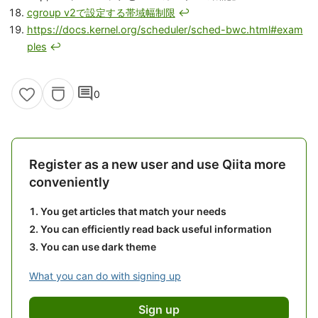
cgroup v2で設定する帯域幅制限
↩
https://docs.kernel.org/scheduler/sched-bwc.html#exam
ples
↩
comment
0
Register as a new user and use Qiita more
conveniently
You get articles that match your needs
You can efficiently read back useful information
You can use dark theme
What you can do with signing up
Sign up