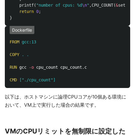
printf
(
"number of cpus: %d
\n
"
,
CPU_COUNT
(
&
set
));
return
0
;
}
Dockerfile
FROM
 gcc:13
COPY
 . .
RUN 
gcc 
-o
 cpu_count cpu_count.c

CMD
 ["./cpu_count"]
以下は、ホストマシンに論理CPUコアが10個ある環境に
おいて、VM上で実行した場合の結果です。
VMのCPUリミットを無制限に設定した