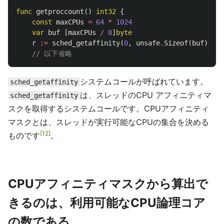
func
getproccount
()
int32
{
const
maxCPUs
=
64
*
1024
var
buf
[
maxCPUs
/
8
]
byte
r
:=
sched_getaffinity
(
0
,
unsafe
.
Sizeof
(
buf
),
&
b
// 以下省略
システムコールが呼ばれています。
sched_getaffinity
は、スレッドのCPU アフィニティマ
sched_getaffinity
スクを取得するシステムコールです。CPUアフィニティ
マスクとは、スレッドが実行可能なCPUの集合を決める
12
ものです
。
CPUアフィニティマスクから算出で
きるのは、利用可能なCPU論理コア
の数である