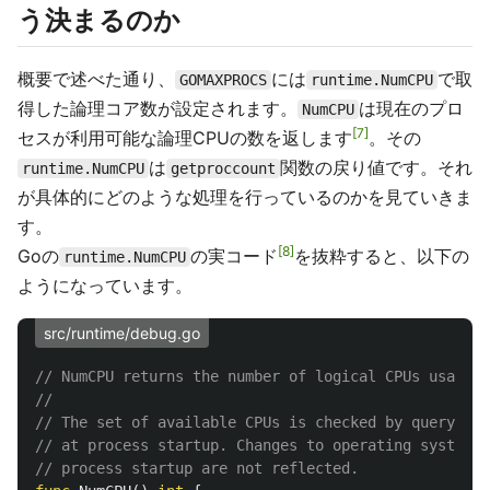
う決まるのか
概要で述べた通り、
には
で取
GOMAXPROCS
runtime.NumCPU
得した論理コア数が設定されます。
は現在のプロ
NumCPU
7
セスが利用可能な論理CPUの数を返します
。その
は
関数の戻り値です。それ
runtime.NumCPU
getproccount
が具体的にどのような処理を行っているのかを見ていきま
す。
8
Goの
の実コード
を抜粋すると、以下の
runtime.NumCPU
ようになっています。
src/runtime/debug.go
// NumCPU returns the number of logical CPUs usable 
//
// The set of available CPUs is checked by querying 
// at process startup. Changes to operating system C
// process startup are not reflected.