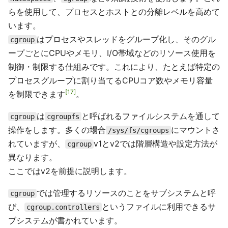
らを使用して、プロセスとホストとの分離レベルを高めて
います。
はプロセスやスレッドをグループ化し、そのグル
cgroup
ープごとにCPUやメモリ、I/O帯域などのリソース使用を
制御・制限する仕組みです。これにより、たとえば特定の
プロセスグループに割り当てるCPUコア数やメモリ容量
17
を制限できます
。
は
と呼ばれるファイルシステムを通して
cgroup
cgroupfs
操作をします。多くの場合
にマウントさ
/sys/fs/cgroups
れていますが、
v1とv2では階層構造や設定方法が
cgroup
異なります。
ここではv2を前提に説明します。
では管理するリソースのことをサブシステムと呼
cgroup
び、
というファイルに利用できるサ
cgroup.controllers
ブシステムが書かれています。