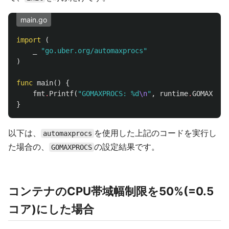
main.go
import
(
_
"go.uber.org/automaxprocs"
)
func
main
()
{
fmt
.
Printf
(
"GOMAXPROCS: %d
\n
"
,
runtime
.
GOMAXPROC
}
以下は、
を使用した上記のコードを実行し
automaxprocs
た場合の、
の設定結果です。
GOMAXPROCS
コンテナのCPU帯域幅制限を50%(=0.5
コア)にした場合