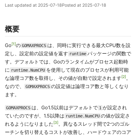
Last updated at
2025-07-18
Posted at
2025-07-18
概要
1
Go
の
は、同時に実行できる最大CPU数を設
GOMAXPROCS
定し、設定前の設定値を返す
パッケージの関数で
runtime
す。デフォルトでは、Goのランタイムがプロセス起動時
に
を使用して現在のプロセスが利用可能
runtime.NumCPU
2
な論理コア数を取得し、その値が自動で設定されます
。
なので、
の設定値は論理コア数と等しくなり
GOMAXPROCS
ます。
は、Go1.5以前はデフォルトで
が設定され
GOMAXPROCS
1
ていたのですが、1.5以降は
の値が設定さ
runtime.NumCPU
3
れるようになりました
。異なるスレッド間で2つのゴル
ーチンを切り替えるコストが改善し、ハードウェアのコア