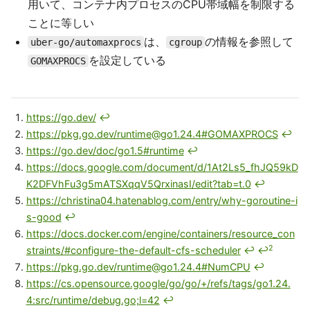
用いて、コンテナ内プロセスのCPU帯域幅を制限する
ことに等しい
は、
の情報を参照して
uber-go/automaxprocs
cgroup
を設定している
GOMAXPROCS
https://go.dev/
↩
https://pkg.go.dev/runtime@go1.24.4#GOMAXPROCS
↩
https://go.dev/doc/go1.5#runtime
↩
https://docs.google.com/document/d/1At2Ls5_fhJQ59kD
K2DFVhFu3g5mATSXqqV5QrxinasI/edit?tab=t.0
↩
https://christina04.hatenablog.com/entry/why-goroutine-i
s-good
↩
https://docs.docker.com/engine/containers/resource_con
2
straints/#configure-the-default-cfs-scheduler
↩
↩
https://pkg.go.dev/runtime@go1.24.4#NumCPU
↩
https://cs.opensource.google/go/go/+/refs/tags/go1.24.
4:src/runtime/debug.go;l=42
↩