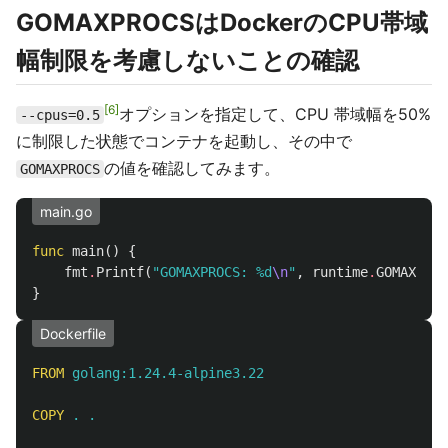
GOMAXPROCSはDockerのCPU帯域
幅制限を考慮しないことの確認
6
オプションを指定して、CPU 帯域幅を50%
--cpus=0.5
に制限した状態でコンテナを起動し、その中で
の値を確認してみます。
GOMAXPROCS
main.go
func
main
()
{
fmt
.
Printf
(
"GOMAXPROCS: %d
\n
"
,
runtime
.
GOMAXPROC
}
Dockerfile
FROM
 golang:1.24.4-alpine3.22
COPY
 . .