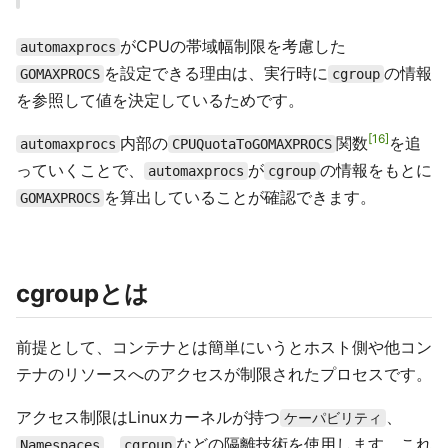
がCPUの帯域幅制限を考慮した
automaxprocs
を設定できる理由は、実行時に
の情報
GOMAXPROCS
cgroup
を参照して値を決定しているためです。
16
内部の
関数
を追
automaxprocs
CPUQuotaToGOMAXPROCS
っていくことで、
が
の情報をもとに
automaxprocs
cgroup
を算出していることが確認できます。
GOMAXPROCS
cgroupとは
前提として、コンテナとは簡単にいうとホスト側や他コン
テナのリソースへのアクセスが制限されたプロセスです。
アクセス制限はLinuxカーネルが持つ
、
ケーパビリティ
、
などの隔離技術を使用します。これ
Namespaces
cgroup