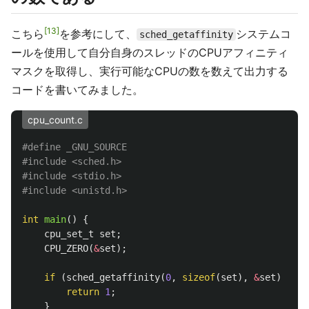
13
こちら
を参考にして、
システムコ
sched_getaffinity
ールを使用して自分自身のスレッドのCPUアフィニティ
マスクを取得し、実行可能なCPUの数を数えて出力する
コードを書いてみました。
cpu_count.c
#define _GNU_SOURCE

#include
<sched.h>
#include
<stdio.h>
#include
<unistd.h>
int
main
()
{
cpu_set_t
set
;
CPU_ZERO
(
&
set
);
if
(
sched_getaffinity
(
0
,
sizeof
(
set
),
&
set
)
!=
0
return
1
;
}