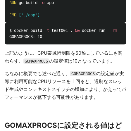
RUN 
go build 
-o
 app

CMD
 ["./app"]
$ 
docker build 
-t
 test001 
.
&&
 docker run 
--rm
--cpu
上記のように、CPU帯域幅制限を50%にしているにも関
わらず、
の設定値は10となっています。
GOMAXPROCS
ちなみに概要でも述べた通り、
の設定値が実
GOMAXPROCS
際に利用可能なCPUリソースを上回ると、過剰なスレッ
ド生成やコンテキストスイッチの増加により、かえってパ
フォーマンスが低下する可能性があります。
GOMAXPROCSに設定される値はど