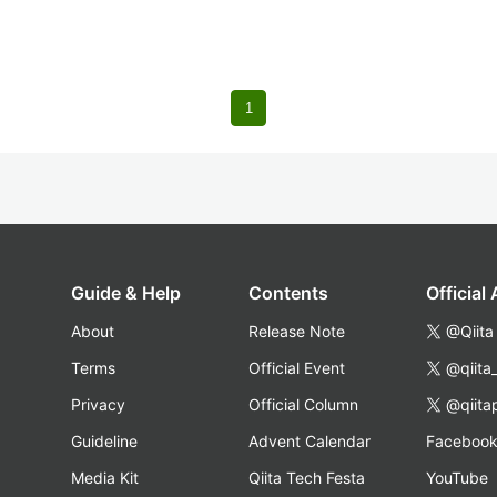
1
Guide & Help
Contents
Official
About
Release Note
@Qiita
Terms
Official Event
@qiita
Privacy
Official Column
@qiita
Guideline
Advent Calendar
Faceboo
Media Kit
Qiita Tech Festa
YouTube