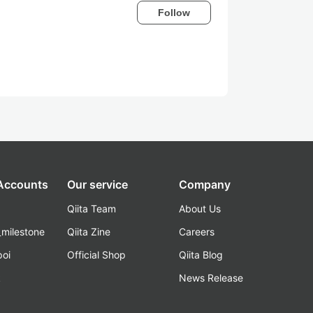
Follow
 Accounts
Our service
Company
Qiita Team
About Us
_milestone
Qiita Zine
Careers
poi
Official Shop
Qiita Blog
k
News Release