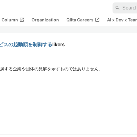
search
open_in_new
open_in_new
al Column
Organization
Qiita Careers
AI x Dev x Tea
teのサービスの起動順を制御する
likers
属する企業や団体の見解を示すものではありません。