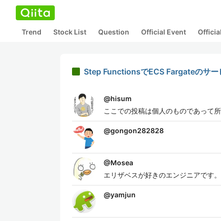
Trend
Stock List
Question
Official Event
Offici
Step FunctionsでECS Farga
@
hisum
ここでの投稿は個人のものであって所
@
gongon282828
@
Mosea
エリザベスが好きのエンジニアです。
@
yamjun