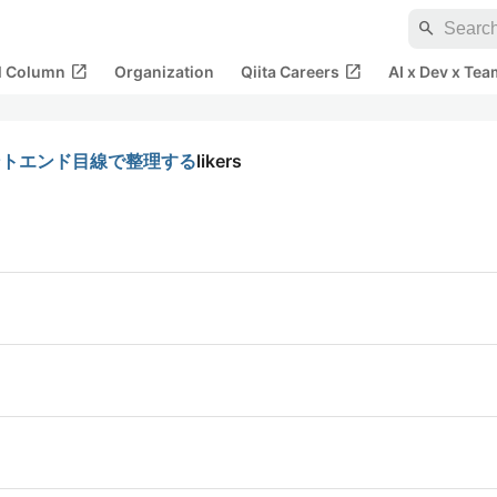
search
open_in_new
open_in_new
al Column
Organization
Qiita Careers
AI x Dev x Tea
をフロントエンド目線で整理する
likers