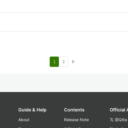
navigate_next
1
2
Guide & Help
Contents
Official
About
Release Note
@Qiita