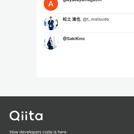
松土 達也
@
t_matsudo
@
SakiKino
How developers code is here.