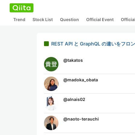
Trend
Stock List
Question
Official Event
Offici
REST API と GraphQL の違い
@
takatos
@
madoka_obata
@
alnais02
@
naoto-terauchi