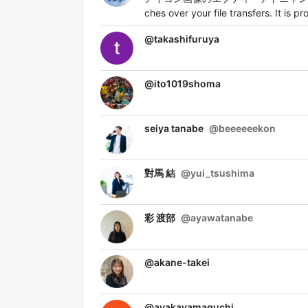
ches over your file transfers. 
@
takashifuruya
@
ito1019shoma
seiya tanabe
@
beeeeeekon
對馬 結
@
yui_tsushima
彩 渡部
@
ayawatanabe
@
akane-takei
@
ayakayamaguchi