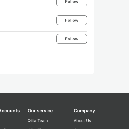
Follow
Follow
Follow
 Accounts
Our service
Company
Qiita Team
About Us