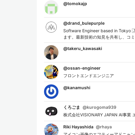
@
tomokajp
@
drand_bulepurple
Software Engineer based in T
ます。最新技術の知見を共有し、コミュニ
@
takeru_kawasaki
@
ossan-engineer
フロントエンドエンジニア
@
kanamushi
くろごま
@
kurogoma939
株式会社VISIONARY JAPAN AI事
Riki Hayashida
@
rhaya
アイコン画像のエフティーアドニャンは、ファイルの