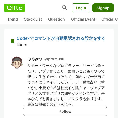
search
Login
Signup
Trend
Stock List
Question
Official Event
Official
Codexでコマンドが自動承認される設定をする
likers
ぷろみつ
@
promitsu
リモートワークなプログラマー。サービス作っ
たり、アプリ作ったり、面白いこと色々やって
楽しく生きてたい（そして、願わくば一発当て
て早々にリタイアしたい。。。）動物占いは華
やかな小鹿で性格は社交的な陰キャ。ウェブア
プリとスマホアプリの開発がメインですが、基
本なんでも書きますし、インフラも触ります。
最近は機械学習もちらほら。
Follow