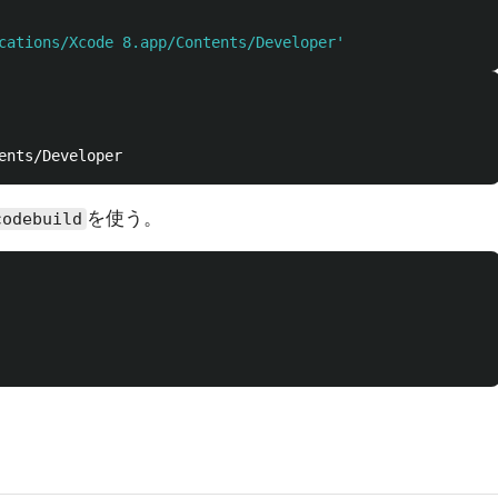
cations/Xcode 8.app/Contents/Developer'
を使う。
codebuild