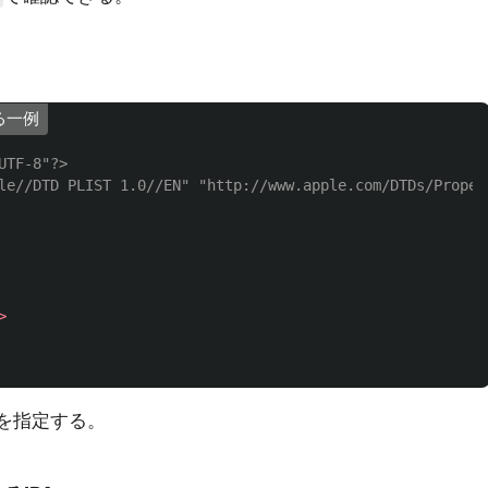
する一例
UTF-8"?>
le//DTD PLIST 1.0//EN" "http://www.apple.com/DTDs/Proper
>
を指定する。