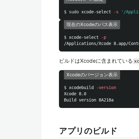
$ 
sudo 
xcode-select 
-s
'/Appli
現在のXcodeのパス表示
$ 
xcode-select 
-p
ビルドはXcodeに含まれている
x
Xcodeのバージョン表示
$ 
xcodebuild 
-version
Xcode 8.0

アプリのビルド