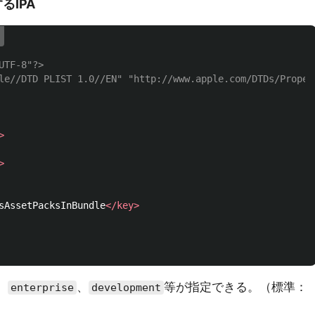
するIPA
UTF-8"?>
le//DTD PLIST 1.0//EN" "http://www.apple.com/DTDs/Proper
>
>
sAssetPacksInBundle
</key>
、
、
等が指定できる。（標準：
enterprise
development