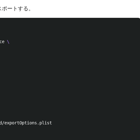
スポートする。
ce 
\
d/exportOptions.plist
