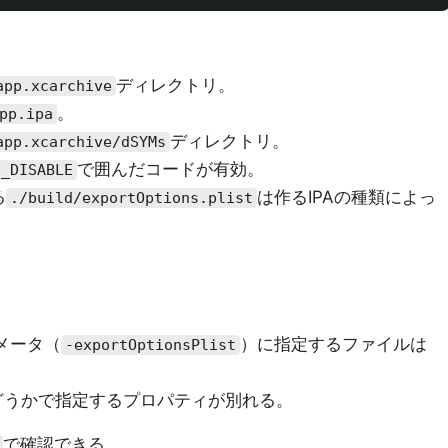
ディレクトリ。
app.xcarchive
。
pp.ipa
ディレクトリ。
app.xcarchive/dSYMs
で囲んだコードが有効。
E_DISABLE
る
は作るIPAの種類によっ
./build/exportOptions.plist
メータ（
）に指定するファイルは
-exportOptionsPlist
トかどうかで指定するプロパティが別れる。
で確認できる。