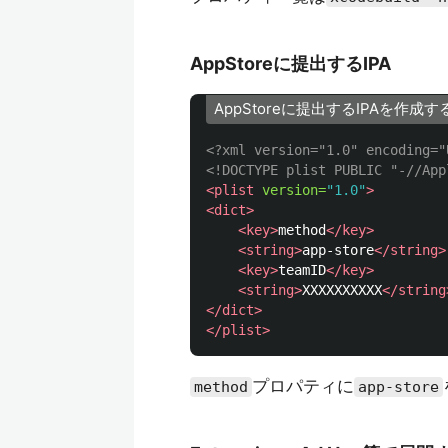
AppStoreに提出するIPA
AppStoreに提出するIPAを作成
<?xml version="1.0" encoding="
<!DOCTYPE plist PUBLIC "-//App
<plist
version=
"1.0"
>
<dict>
<key>
method
</key>
<string>
app-store
</string>
<key>
teamID
</key>
<string>
XXXXXXXXXX
</string
</dict>
</plist>
プロパティに
method
app-store