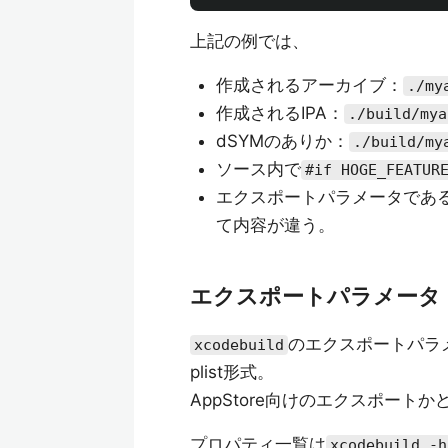
上記の例では、
作成されるアーカイブ：
./my
作成されるIPA：
./build/mya
dSYMのありか：
./build/my
ソース内で
#if HOGE_FEATUR
エクスポートパラメータであ
て内容が違う。
エクスポートパラメータ
のエクスポートパラ
xcodebuild
plist形式。
AppStore向けのエクスポー
プロパティ一覧は
xcodebuild -h