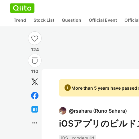
Trend
Stock List
Question
Official Event
Offici
124
110
info
More than 5 years have passed s
@
rsahara
(
Runo Sahara
)
iOSアプリのビル
more_horiz
iOS
xcodebuild