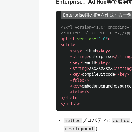
Enterprise、Ad Hoc等で展開
Enterprise用のIPAを作成する一例
<?xml version="1.0" encoding="
<!DOCTYPE plist PUBLIC "-//App
<plist
version=
"1.0"
>
<dict>
<key>
method
</key>
<string>
enterprise
</string
<key>
teamID
</key>
<string>
XXXXXXXXXX
</string
<key>
compileBitcode
</key>
<false/>
<key>
embedOnDemandResource
<false/>
</dict>
</plist>
プロパティに
method
ad-hoc
）
development