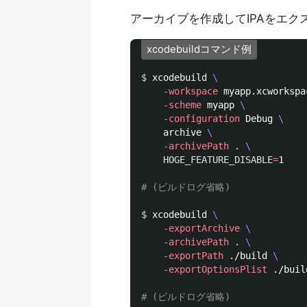
アーカイブを作成してIPAをエク
xcodebuildコマンド例
$ 
xcodebuild 
\
-workspace
 myapp.xcworkspa
-scheme
 myapp 
\
-configuration
 Debug 
\
    archive 
\
-archivePath
.
\
HOGE_FEATURE_DISABLE
=
1

# (ビルドログ省略)
$ 
xcodebuild 
\
-exportArchive
\
-archivePath
.
\
-exportPath
 ./build 
\
-exportOptionsPlist
 ./buil
# (ビルドログ省略)