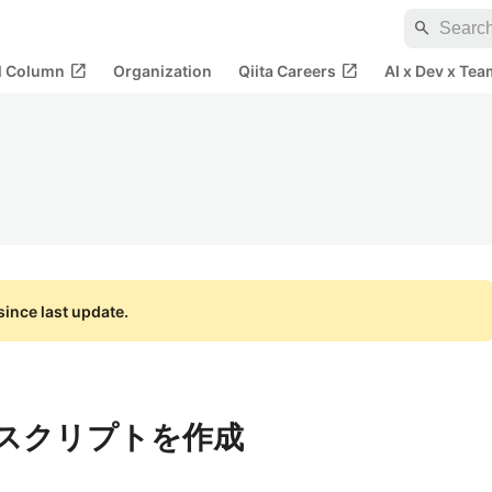
search
open_in_new
open_in_new
al Column
Organization
Qiita Careers
AI x Dev x Tea
ince last update.
ドスクリプトを作成