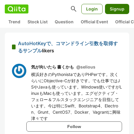
search
Login
Signup
Trend
Stock List
Question
Official Event
Official
AutoHotKeyで、コマンドライン引数を取得す
るサンプル
likers
気が向いたら 書くかも
@
selious
横浜好きのPythonistaでありPHPerです。次く
らいにObjective-Cが好きです。でも仕事ではJ
SやJavaも使っています。Windows使いですがL
inuxもMacも使っています。エグゼクティブ・
フェロー＆フルスタックエンジニアを目指して
います。今は特にSwift、Bootstrap4、Electro
n、Grunt、CentOS7、Docker、Vagrantに興味
津々です
Follow