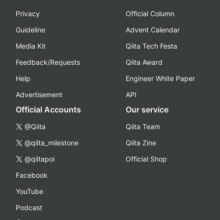
Privacy
Official Column
Guideline
Advent Calendar
Media Kit
Qiita Tech Festa
Feedback/Requests
Qiita Award
Help
Engineer White Paper
Advertisement
API
Official Accounts
Our service
@Qiita
Qiita Team
@qiita_milestone
Qiita Zine
@qiitapoi
Official Shop
Facebook
YouTube
Podcast