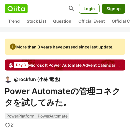
search
Login
Signup
Trend
Stock List
Question
Official Event
Official
info
More than 3 years have passed since last update.
Microsoft Power Automate
Advent Calendar
2022
Day 3
@
rockfun
(
小林 竜也
)
Power Automateの管理コネク
タを試してみた。
PowerPlatform
PowerAutomate
21