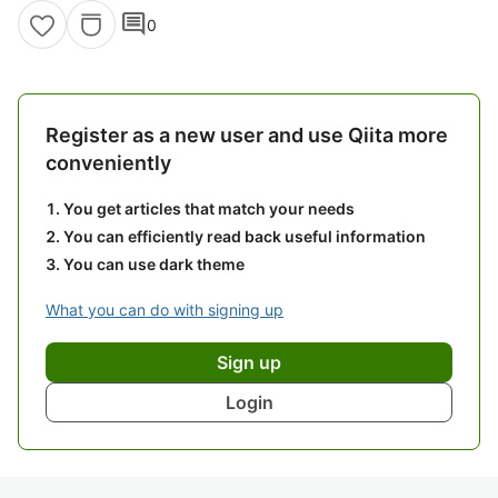
comment
0
Register as a new user and use Qiita more
conveniently
You get articles that match your needs
You can efficiently read back useful information
You can use dark theme
What you can do with signing up
Sign up
Login