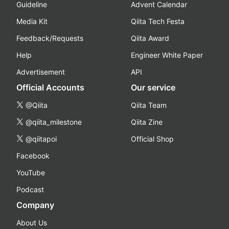
Guideline
Advent Calendar
Media Kit
Qiita Tech Festa
Feedback/Requests
Qiita Award
Help
Engineer White Paper
Advertisement
API
Official Accounts
Our service
@Qiita
Qiita Team
@qiita_milestone
Qiita Zine
@qiitapoi
Official Shop
Facebook
YouTube
Podcast
Company
About Us